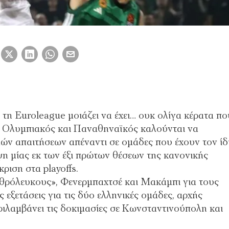
τη Euroleague μοιάζει να έχει… ουκ ολίγα κέρατα πο
. Ολυμπιακός και Παναθηναϊκός καλούνται να
λών απαιτήσεων απέναντι σε ομάδες που έχουν τον ίδ
ψη μίας εκ των έξι πρώτων θέσεων της κανονικής
ριση στα playoffs.
υθρόλευκους», Φενερμπαχτσέ και Μακάμπι για τους
 εξετάσεις για τις δύο ελληνικές ομάδες, αρχής
ιλαμβάνει τις δοκιμασίες σε Κωνσταντινούπολη και