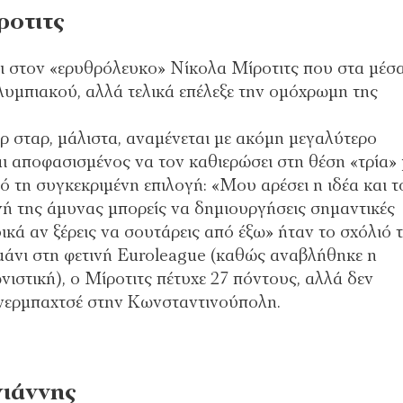
ροτιτς
ι στον «ερυθρόλευκο» Νίκολα Μίροτιτς που στα μέσ
υμπιακού, αλλά τελικά επέλεξε την ομόχρωμη της
 σταρ, μάλιστα, αναμένεται με ακόμη μεγαλύτερο
ι αποφασισμένος να τον καθιερώσει στη θέση «τρία» 
 τη συγκεκριμένη επιλογή: «Μου αρέσει η ιδέα και τ
ή της άμυνας μπορείς να δημιουργήσεις σημαντικές
δικά αν ξέρεις να σουτάρεις από έξω» ήταν το σχόλιό 
ρμάνι στη φετινή Euroleague (καθώς αναβλήθηκε η
ιστική), ο Μίροτιτς πέτυχε 27 πόντους, αλλά δεν
ενερμπαχτσέ στην Κωνσταντινούπολη.
γιάννης