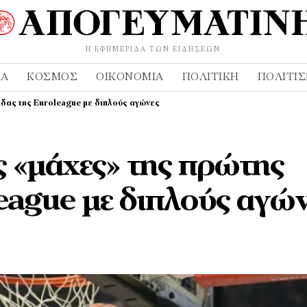
Η ΕΦΗΜΕΡΊΔΑ ΤΩΝ ΕΙΔΉΣΕΩΝ
ΔΑ
ΚΌΣΜΟΣ
ΟΙΚΟΝΟΜΊΑ
ΠΟΛΙΤΙΚΉ
ΠΟΛΙΤΙ
δας της Euroleague με διπλούς αγώνες
 «μάχες» της πρώτης
eague με διπλούς αγώ