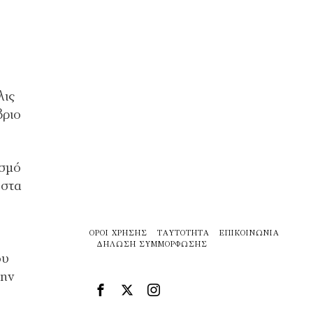
λις
βριο
ισμό
 στα
ΌΡΟΙ ΧΡΉΣΗΣ
ΤΑΥΤΌΤΗΤΑ
ΕΠΙΚΟΙΝΩΝΊΑ
ΔΉΛΩΣΗ ΣΥΜΜΌΡΦΩΣΗΣ
ου
την