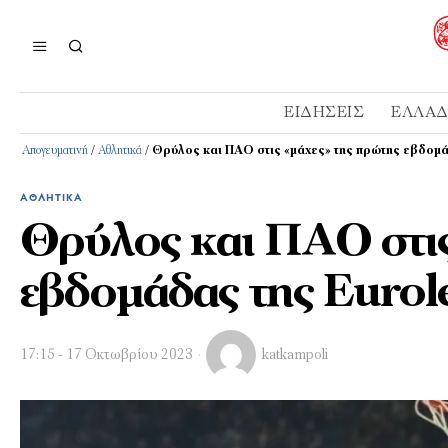
ΕΙΔΉΣΕΙΣ
ΕΛΛΆ
Απογευματινή
/
Αθλητικά
/
Θρύλος και ΠΑΟ στις «μάχες» της πρώτης εβδομά
ΑΘΛΗΤΙΚΆ
Θρύλος και ΠΑΟ στις
εβδομάδας της Eurol
17:15 - 17 Οκτωβρίου 2023
katkampoli