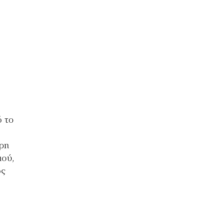
ό το
τρη
ιού,
ός