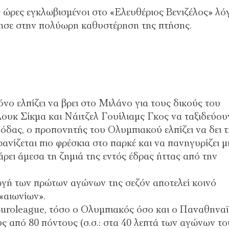
ς ώρες εγκλωβισμένοι στο «Ελευθέριος Βενιζέλος» λό
γησε στην πολύωρη καθυστέρηση της πτήσης.
νο ελπίζει να βρει στο Μιλάνο για τους δικούς του
ουκ Σίκμα και Νάιτζελ Γουίλιαμς Γκος να ταξιδεύου
μόδας, ο προπονητής του Ολυμπιακού ελπίζει να δει 
ανίζεται πιο φρέσκια στο παρκέ και να πανηγυρίζει μ
άρει άμεσα τη ζημιά της εντός έδρας ήττας από την
γωγή των πρώτων αγώνων της σεζόν αποτελεί κοινό
«αιωνίων».
 Euroleague, τόσο ο Ολυμπιακός όσο και ο Παναθηνα
 από 80 πόντους (σ.σ.: στα 40 λεπτά των αγώνων το