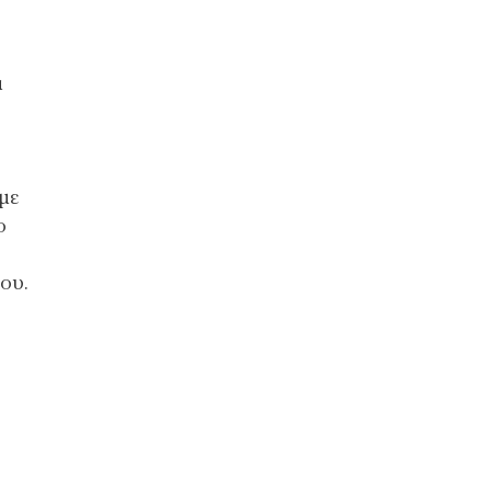
α
με
ο
του.