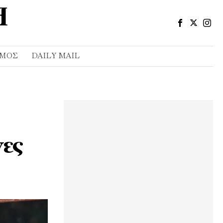
ΣΜΌΣ
DAILY MAIL
νες