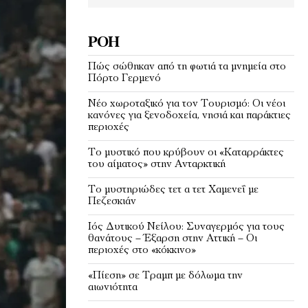
ΡΟΉ
Πώς σώθηκαν από τη φωτιά τα μνημεία στο
Πόρτο Γερμενό
Νέο χωροταξικό για τον Τουρισμό: Οι νέοι
κανόνες για ξενοδοχεία, νησιά και παράκτιες
περιοχές
Το μυστικό που κρύβουν οι «Καταρράκτες
του αίματος» στην Ανταρκτική
Το μυστηριώδες τετ α τετ Χαμενεΐ με
Πεζεσκιάν
Ιός Δυτικού Νείλου: Συναγερμός για τους
θανάτους – Έξαρση στην Αττική – Οι
περιοχές στο «κόκκινο»
«Πίεση» σε Τραμπ με δόλωμα την
αιωνιότητα