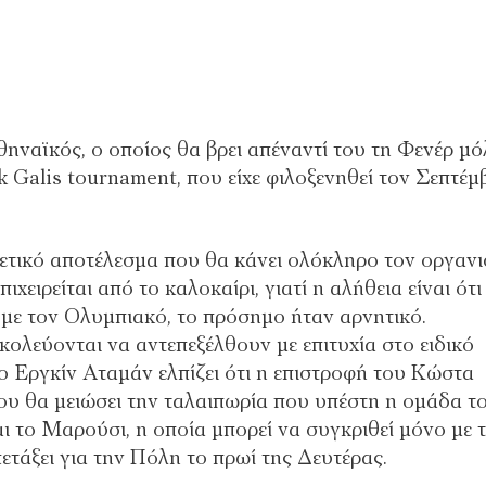
ηναϊκός, ο οποίος θα βρει απέναντί του τη Φενέρ μό
 Galis tournament, που είχε φιλοξενηθεί τον Σεπτέμ
θετικό αποτέλεσμα που θα κάνει ολόκληρο τον οργαν
ιχειρείται από το καλοκαίρι, γιατί η αλήθεια είναι ότι
 με τον Ολυμπιακό, το πρόσημο ήταν αρνητικό.
ολεύονται να αντεπεξέλθουν με επιτυχία στο ειδικό
ο Εργκίν Αταμάν ελπίζει ότι η επιστροφή του Κώστα
ου θα μειώσει την ταλαιπωρία που υπέστη η ομάδα τ
ι το Μαρούσι, η οποία μπορεί να συγκριθεί μόνο με 
τάξει για την Πόλη το πρωί της Δευτέρας.