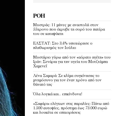
ΡΟΉ
Μυστράς: 11 μήνες με αναστολή στον
55χρονο που έκρυβε τη σορό του πατέρα
του σε καταψύκτη
EΛΣΤΑΤ: Στο 3,4% υποχώρησε ο
πληθωρισμός τον Ιούλιο
Μυστήριο γύρω από τον «αόρατο ηγέτη» του
Ιράν: Σενάρια για την υγεία του Μοτζτάμπα
Χαμενεΐ
Λένα Σαμαρά: Σε κλίμα συγκίνησης το
μνημόσυνο για τον έναν χρόνο από τον
θάνατό της
Όλα λογικά και… επικίνδυνα!
«Σαφάρι» ελέγχων στις παραλίες: Πάνω από
1.500 αυτοψίες, πρόστιμα έως 73.000 ευρώ
και λουκέτα σε επιχειρήσεις