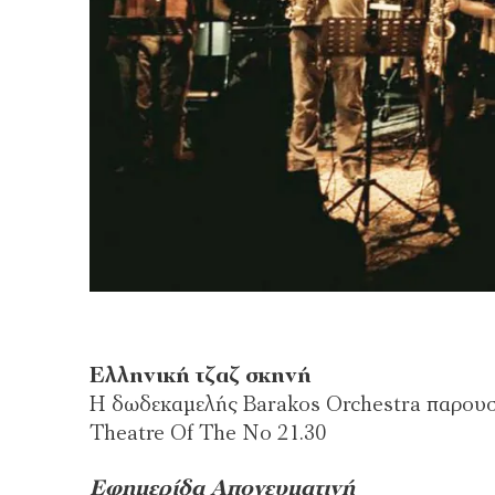
Eλληνική τζαζ σκηνή
Η δωδεκαμελής Barakos Orchestra παρουσι
Theatre Of The No 21.30
Εφημερίδα Απογευματινή