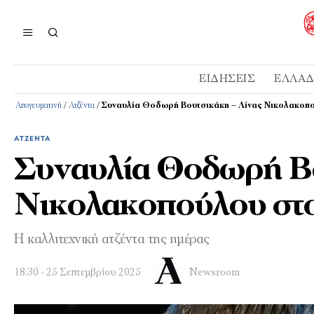
ΕΙΔΉΣΕΙΣ
ΕΛΛΆ
Απογευματινή
/
Ατζέντα
/
Συναυλία Θοδωρή Βουτσικάκη – Λίνας Νικολακοπ
ΑΤΖΈΝΤΑ
Συναυλία Θοδωρή Βο
Νικολακοπούλου στ
Η καλλιτεχνική ατζέντα της ημέρας
18:30 - 25 Σεπτεμβρίου 2025
Newsroom