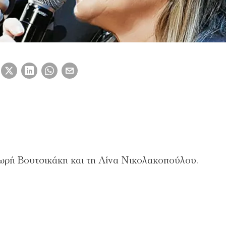
ρή Βουτσικάκη και τη Λίνα Νικολακοπούλου.