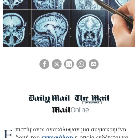
Ε
πιστήμονες ανακάλυψαν μια συγκεκριμένη
δομή του
εγκεφάλου
η οποία ενδέχεται να