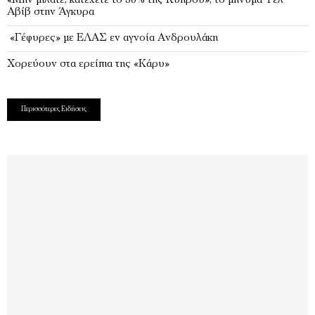
«Μην μιλάτε, κατέχετε το 36% της Κύπρου», το μήνυμα Τελ
Αβίβ στην Άγκυρα
«Γέφυρες» με ΕΛΑΣ εν αγνοία Ανδρουλάκη
Χορεύουν στα ερείπια της «Κάρυ»
Περισσότερες Ειδήσεις