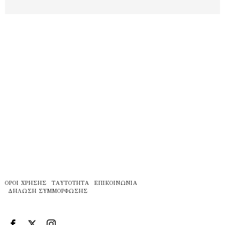
ΌΡΟΙ ΧΡΉΣΗΣ
ΤΑΥΤΌΤΗΤΑ
ΕΠΙΚΟΙΝΩΝΊΑ
ΔΉΛΩΣΗ ΣΥΜΜΌΡΦΩΣΗΣ