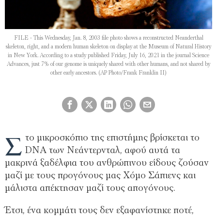
FILE - This Wednesday, Jan. 8, 2003 file photo shows a reconstructed Neanderthal
skeleton, right, and a modern human skeleton on display at the Museum of Natural History
in New York. According to a study published Friday, July 16, 2021 in the journal Science
Advances, just 7% of our genome is uniquely shared with other humans, and not shared by
other early ancestors. (AP Photo/Frank Franklin II)
Σ
το μικροσκόπιο της επιστήμης βρίσκεται το
DNA των Νεάντερνταλ, αφού αυτά τα
μακρινά ξαδέλφια του ανθρώπινου είδους ζούσαν
μαζί με τους προγόνους μας Χόμο Σάπιενς και
μάλιστα απέκτησαν μαζί τους απογόνους.
Έτσι, ένα κομμάτι τους δεν εξαφανίστηκε ποτέ,