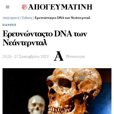
Απογευματινή
/
Ειδήσεις
/
Ερευνώνταςτο DNA των Νεάντερνταλ
ΕΙΔΉΣΕΙΣ
Ερευνώνταςτο DNA των
Νεάντερνταλ
20:26 - 27 Σεπτεμβρίου 2023
Newsroom