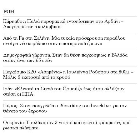
ΡΟΉ
Κάρπαθος: Παλιά πυρομαχικά εντοπίστηκαν στο Αρδάνι –
Απαγορεύτηκε η κολύμβηση
Από τη Γη στη Σελήνη: Μια τυχαία πρόσκρουση πυραύλου
ανοίγει νέο κεφάλαιο στην επιστημονική έρευνα
Δημογραφική γήρανση: Στην 5η θέση παγκοσμίως η Ελλάδα
στους άνω των 65 ετών
Παγκόσμιο Κ20: «Ασημένια» η Ιουλιάννα Ρούσσου στα 800μ. –
Μόλις 5 εκατοστά από το χρυσό
Ιράν: «Κλειστά τα Στενά του Ορμούζ» έως ότου αλλάξουν
στάση οι ΗΠΑ
Πάρος: Στον εισαγγελέα ο ιδιοκτήτης του beach bar για τον
θάνατο του 4χρονου
Ουκρανία: Τουλάχιστον 3 νεκροί και αρκετοί τραυματίες από
ρωσικά πλήγματα