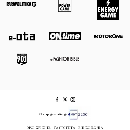
© - iapogevmatini.gr
ΌΡΟΙ ΧΡΉΣΗΣ
ΤΑΥΤΌΤΗΤΑ
ΕΠΙΚΟΙΝΩΝΊΑ