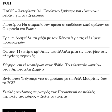
ΡΟΉ
ΠΑΟΚ – Άντερλεχτ 0-1: Εφιαλτικό ξεκίνημα και «βουνό» η
ρεβάνς για τον Δικέφαλο
Γκουτέρες: Να σταματήσουν άμεσα οι επιθέσεις κατά αμάχων σε
Ουκρανία και Ρωσία
Τραμπ: Διαψεύδει τη ρήξη με τον Χέγκσεθ για τις ελλείψεις
πυρομαχικών
Φωτιές: 118 κτίρια κρίθηκαν ακατάλληλα μετά τις αυτοψίες στις
πληγείσες περιοχές
Σύγκρουση ελικοπτέρων στην Ψάθα: Tο τελευταίο «αντίο»
στον Αριστοτέλη Δαμίγο
Βινίσιους: Υπέγραψε νέο συμβόλαιο με τη Ρεάλ Μαδρίτης έως
το 2032
Υψηλός κίνδυνος πυρκαγιάς την Παρασκευή σε πολλές
περιοχές της χώρας – Δείτε τον χάρτη