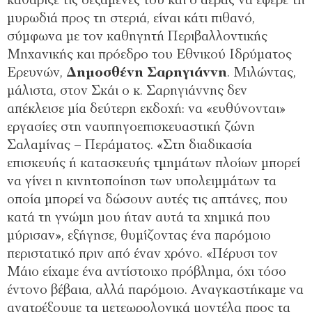
καθάριζε τις δεξαμενές του και ο αέρας να έφερε τη
μυρωδιά προς τη στεριά, είναι κάτι πιθανό,
σύμφωνα με τον καθηγητή Περιβαλλοντικής
Μηχανικής και πρόεδρο του Εθνικού Ιδρύματος
Ερευνών,
Δημοσθένη Σαρηγιάννη
. Μιλώντας,
μάλιστα, στον Σκάι ο κ. Σαρηγιάννης δεν
απέκλεισε μία δεύτερη εκδοχή: να «ευθύνονται»
εργασίες στη ναυπηγοεπισκευαστική ζώνη
Σαλαμίνας – Περάματος. «Στη διαδικασία
επισκευής ή κατασκευής τμημάτων πλοίων μπορεί
να γίνει η κινητοποίηση των υπολειμμάτων τα
οποία μπορεί να δώσουν αυτές τις απτάνες, που
κατά τη γνώμη μου ήταν αυτά τα χημικά που
μύρισαν», εξήγησε, θυμίζοντας ένα παρόμοιο
περιστατικό πριν από έναν χρόνο. «Πέρυσι τον
Μάιο είχαμε ένα αντίστοιχο πρόβλημα, όχι τόσο
έντονο βέβαια, αλλά παρόμοιο. Αναγκαστήκαμε να
ανατρέξουμε τα μετεωρολογικά μοντέλα προς τα