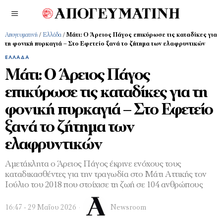
Απογευματινή
/
Ελλάδα
/
Μάτι: Ο Άρειος Πάγος επικύρωσε τις καταδίκες για
τη φονική πυρκαγιά – Στο Εφετείο ξανά το ζήτημα των ελαφρυντικών
ΕΛΛΆΔΑ
Μάτι: Ο Άρειος Πάγος
επικύρωσε τις καταδίκες για τη
φονική πυρκαγιά – Στο Εφετείο
ξανά το ζήτημα των
ελαφρυντικών
Αμετάκλητα ο Άρειος Πάγος έκρινε ενόχους τους
καταδικασθέντες για την τραγωδία στο Μάτι Αττικής τον
Ιούλιο του 2018 που στοίχισε τη ζωή σε 104 ανθρώπους
16:47 - 29 Μαΐου 2026
Newsroom