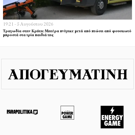
19:21 - 5 Αυγούστου 2026
Τραγωδία στην Κρήτη: Μητέρα πνίγηκε μετά από πτώση από φουσκωτό
μπροστά στα τρία παιδιά της