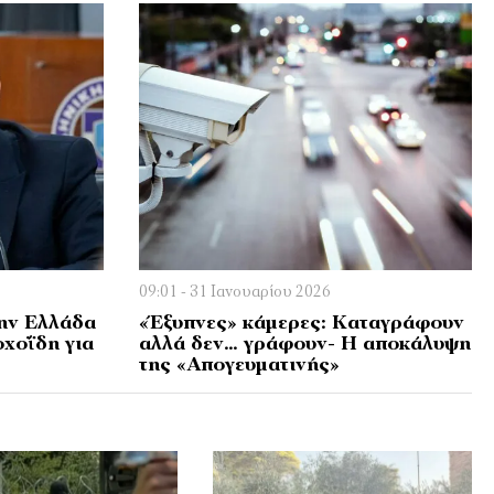
09:01 - 31 Ιανουαρίου 2026
ην Ελλάδα
«Έξυπνες» κάμερες: Καταγράφουν
χοΐδη για
αλλά δεν… γράφουν- Η αποκάλυψη
της «Απογευματινής»