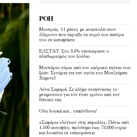
ΡΟΉ
Μυστράς: 11 μήνες με αναστολή στον
55χρονο που έκρυβε τη σορό του πατέρα
του σε καταψύκτη
EΛΣΤΑΤ: Στο 3,4% υποχώρησε ο
πληθωρισμός τον Ιούλιο
Μυστήριο γύρω από τον «αόρατο ηγέτη» του
Ιράν: Σενάρια για την υγεία του Μοτζτάμπα
Χαμενεΐ
Λένα Σαμαρά: Σε κλίμα συγκίνησης το
μνημόσυνο για τον έναν χρόνο από τον
θάνατό της
Όλα λογικά και… επικίνδυνα!
«Σαφάρι» ελέγχων στις παραλίες: Πάνω από
1.500 αυτοψίες, πρόστιμα έως 73.000 ευρώ
και λουκέτα σε επιχειρήσεις