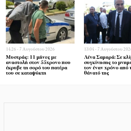
14:26 - 7 Αυγούστου 2026
13:04 - 7 Αυγούστου 202
Μυστράς: 11 μήνες με
Λένα Σαμαρά: Σε κλ
αναστολή στον 55χρονο που
συγκίνησης το μνημ
έκρυβε τη σορό του πατέρα
τον έναν χρόνο από 
του σε καταψύκτη
θάνατό της