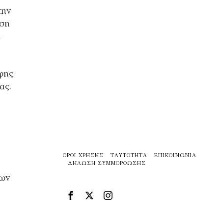
την
ήση
ή
αφης
ας.
ΌΡΟΙ ΧΡΉΣΗΣ
ΤΑΥΤΌΤΗΤΑ
ΕΠΙΚΟΙΝΩΝΊΑ
ΔΉΛΩΣΗ ΣΥΜΜΌΡΦΩΣΗΣ
των