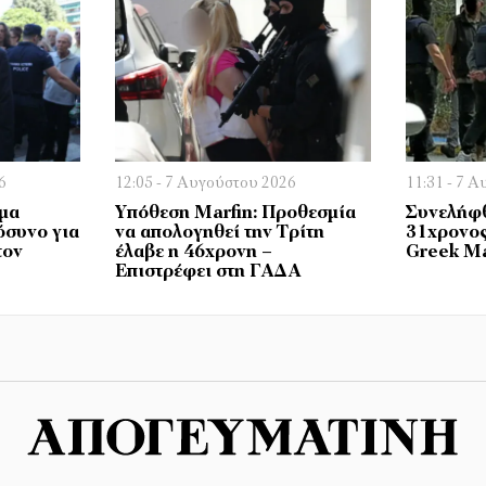
6
12:05 - 7 Αυγούστου 2026
11:31 - 7 
ίμα
Υπόθεση Marfin: Προθεσμία
Συνελήφθ
όσυνο για
να απολογηθεί την Τρίτη
31χρονος
τον
έλαβε η 46χρονη –
Greek Ma
Επιστρέφει στη ΓΑΔΑ