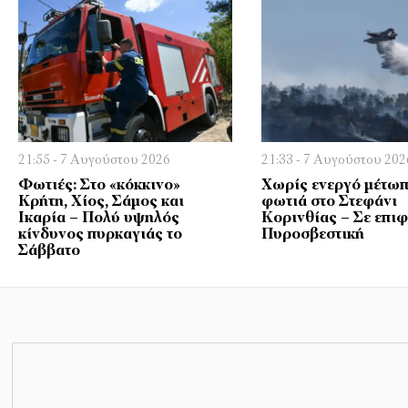
21:55 - 7 Αυγούστου 2026
21:33 - 7 Αυγούστου 202
Φωτιές: Στο «κόκκινο»
Χωρίς ενεργό μέτωπ
Κρήτη, Χίος, Σάμος και
φωτιά στο Στεφάνι
Ικαρία – Πολύ υψηλός
Κορινθίας – Σε επι
κίνδυνος πυρκαγιάς το
Πυροσβεστική
Σάββατο