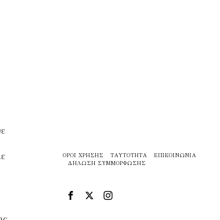
σε
με
ΌΡΟΙ ΧΡΉΣΗΣ
ΤΑΥΤΌΤΗΤΑ
ΕΠΙΚΟΙΝΩΝΊΑ
ΔΉΛΩΣΗ ΣΥΜΜΌΡΦΩΣΗΣ
ης