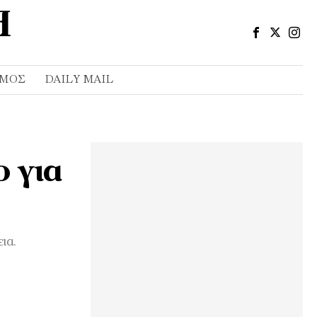
ΣΜΌΣ
DAILY MAIL
 για
ια.