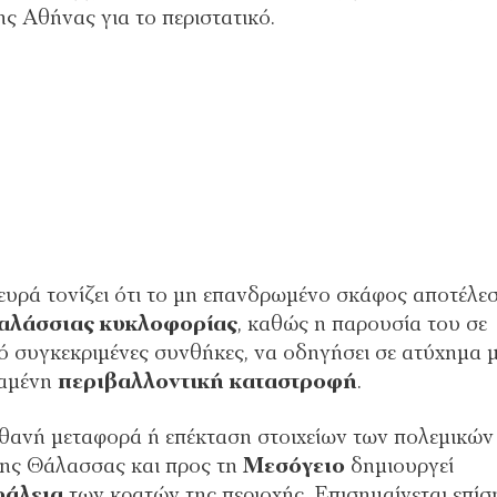
της Αθήνας για το περιστατικό.
λευρά τονίζει ότι το μη επανδρωμένο σκάφος αποτέλε
θαλάσσιας κυκλοφορίας
, καθώς η παρουσία του σε
ό συγκεκριμένες συνθήκες, να οδηγήσει σε ατύχημα 
ταμένη
περιβαλλοντική καταστροφή
.
ιθανή μεταφορά ή επέκταση στοιχείων των πολεμικών
ρης Θάλασσας και προς τη
Μεσόγειο
δημιουργεί
φάλεια
των κρατών της περιοχής. Επισημαίνεται επίσ