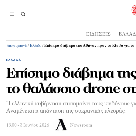
ΕΙΔΉΣΕΙΣ
ΕΛΛΆ
Απογευματινή
/
Ελλάδα
/
Επίσημο διάβημα της Αθήνας προς το Κίεβο για τ
ΕΛΛΆΔΑ
Επίσημο διάβημα της
το θαλάσσιο drone σ
Η ελληνική κυβέρνηση επισημαίνει τους κινδύνους γι
Αναμένεται η απάντηση της ουκρανικής πλευράς.
13:00 - 3 Ιουνίου 2026
Newsroom