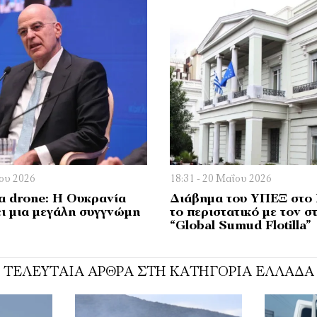
ΐου 2026
18:31 - 20 Μαΐου 2026
α drone: Η Ουκρανία
Διάβημα του ΥΠΕΞ στο 
ει μια μεγάλη συγγνώμη
το περιστατικό με τον σ
“Global Sumud Flotilla”
ΤΕΛΕΥΤΑΊΑ ΆΡΘΡΑ ΣΤΗ ΚΑΤΗΓΟΡΊΑ ΕΛΛΆΔΑ