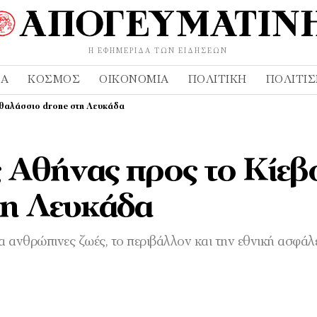
Η ΕΦΗΜΕΡΊΔΑ ΤΩΝ ΕΙΔΉΣΕΩΝ
ΔΑ
ΚΌΣΜΟΣ
ΟΙΚΟΝΟΜΊΑ
ΠΟΛΙΤΙΚΉ
ΠΟΛΙΤΙ
ο θαλάσσιο drone στη Λευκάδα
 Αθήνας προς το Κίεβο
τη Λευκάδα
α ανθρώπινες ζωές, το περιβάλλον και την εθνική ασφάλε