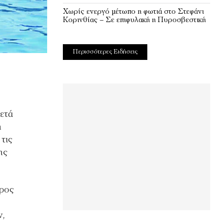
Χωρίς ενεργό μέτωπο η φωτιά στο Στεφάνι
Κορινθίας – Σε επιφυλακή η Πυροσβεστική
Περισσότερες Ειδήσεις
ετά
ή
τις
ης
προς
ν,