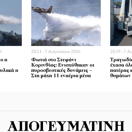
6
20:21 - 7 Αυγούστου 2026
20:19 - 7 
ο η
Φωτιά στο Στεφάνι
Τραγωδία
Κορινθίας: Ενισχύθηκαν οι
έχασα όλ
φυλακή η
πυροσβεστικές δυνάμεις –
πατέρας 
Στη μάχη 11 εναέρια μέσα
θυμάτων