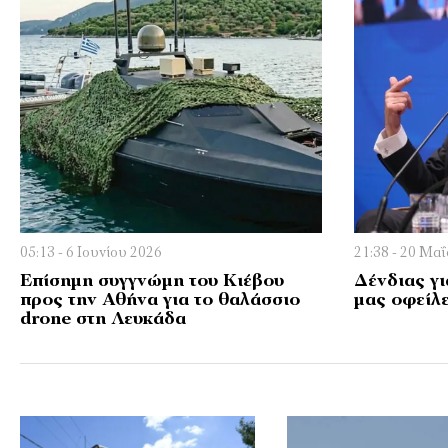
05:13 - 6 Ιουνίου 2026
21:38 - 20 Μα
Επίσημη συγγνώμη του Κιέβου
Δένδιας γι
προς την Αθήνα για το θαλάσσιο
μας οφείλ
drone στη Λευκάδα