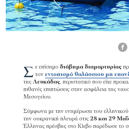
Σ
ε επίσημο
διάβημα διαμαρτυρίας
πρ
τον
εντοπισμό θαλάσσιου μη επα
της
Λευκάδας
, περιστατικό που είχε προκ
πιθανές επιπτώσεις στην ασφάλεια της ναυσ
Μεσογείου.
Σύμφωνα με την ενημέρωση του ελληνικο
την ουκρανική πλευρά στις
28 και 29 Μαΐ
Έλληνας πρέσβης στο Κίεβο παρέδωσε το σ