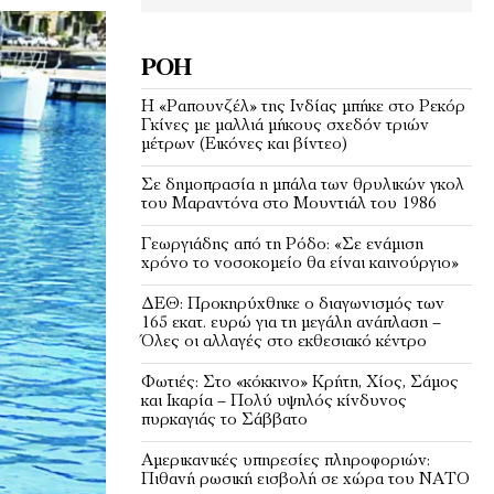
ΡΟΉ
Η «Ραπουνζέλ» της Ινδίας μπήκε στο Ρεκόρ
Γκίνες με μαλλιά μήκους σχεδόν τριών
μέτρων (Εικόνες και βίντεο)
Σε δημοπρασία η μπάλα των θρυλικών γκολ
του Μαραντόνα στο Μουντιάλ του 1986
Γεωργιάδης από τη Ρόδο: «Σε ενάμιση
χρόνο το νοσοκομείο θα είναι καινούργιο»
ΔΕΘ: Προκηρύχθηκε ο διαγωνισμός των
165 εκατ. ευρώ για τη μεγάλη ανάπλαση –
Όλες οι αλλαγές στο εκθεσιακό κέντρο
Φωτιές: Στο «κόκκινο» Κρήτη, Χίος, Σάμος
και Ικαρία – Πολύ υψηλός κίνδυνος
πυρκαγιάς το Σάββατο
Αμερικανικές υπηρεσίες πληροφοριών:
Πιθανή ρωσική εισβολή σε χώρα του ΝΑΤΟ