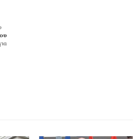
υ
ου
για