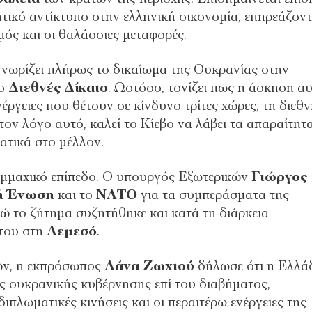
ρνητικό αντίκτυπο στην ελληνική οικονομία, επηρεάζον
μός και οι θαλάσσιες μεταφορές.
γνωρίζει πλήρως το δικαίωμα της Ουκρανίας στην
το
Διεθνές Δίκαιο
. Ωστόσο, τονίζει πως η άσκηση α
έργειες που θέτουν σε κίνδυνο τρίτες χώρες, τη διεθ
τον λόγο αυτό, καλεί το Κίεβο να λάβει τα απαραίτητ
ατικά στο μέλλον.
συμμαχικό επίπεδο. Ο υπουργός Εξωτερικών
Γιώργος
ή Ένωση
και το
ΝΑΤΟ
για τα συμπεράσματα της
νώ το ζήτημα συζητήθηκε και κατά τη διάρκεια
του στη
Λεμεσό
.
ών, η εκπρόσωπος
Λάνα Ζωχιού
δήλωσε ότι η Ελλά
ς ουκρανικής κυβέρνησης επί του διαβήματος,
ιπλωματικές κινήσεις και οι περαιτέρω ενέργειες της