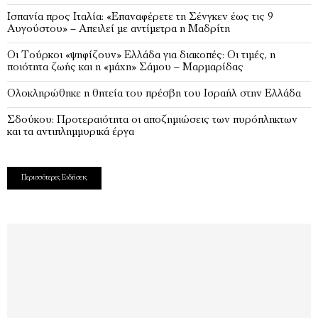
Ισπανία προς Ιταλία: «Επαναφέρετε τη Σένγκεν έως τις 9
Αυγούστου» – Απειλεί με αντίμετρα η Μαδρίτη
Οι Τούρκοι «ψηφίζουν» Ελλάδα για διακοπές: Οι τιμές, η
ποιότητα ζωής και η «μάχη» Σάμου – Μαρμαρίδας
Ολοκληρώθηκε η θητεία του πρέσβη του Ισραήλ στην Ελλάδα
Σδούκου: Προτεραιότητα οι αποζημιώσεις των πυρόπληκτων
και τα αντιπλημμυρικά έργα
Περισσότερες Ειδήσεις