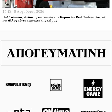
16:43 - 8 Αυγούστου 2026
Πολύ υψηλός κίνδυνος πυρκαγιάς την Κυριακή – Red Code σε Αττική
και άλλες πέντε περιοχές της χώρας