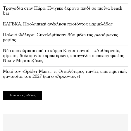
Tραγωδία στην Πάρο: Πνίγηκε 4χρονο παιδί σε πισίνα beach
bar
ΕΛΓΕΚΑ: Προληπτική ανάκληση προϊόντος μαρμελάδας
Παλαιό Φάληρο: Συνελήφθησαν δύο μέλη της ρωσόφωνης
μαφίας
Νέα αποχώρηση από το κόμμα Καρυστιανού – «Αυθαιρεσία,
φίμωση, δολοφονία χαρακτήρων», καταγγέλει ο επιχειρηματίας
Νίκος Μπρουτζάκης
Μετά τον «Spider-Man»… τι; Oι καλύτερες ταινίες επιστημονικής
φαντασίας του 2027 (και ο «Άρχοντας»)
Περισσότερες Ειδήσεις