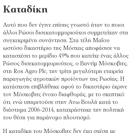
Καταδίκη
Αυτό που δεν έγινε επίσης γνωστό ήταν το ποιοι
άλλοι Ρώσοι δισεκατοµµυριούχοι συµµετείχαν στη
συγκεκριµένη συνάντηση. Στα τέλη Μαΐου
ωστόσο δικαστήριο της Μόσχας αποφάσισε να
κατασχέσει το µερίδιο 49% που κατείχε ένας άλλος
Ρώσος δισεκατοµµυριούχος, ο Βαντίµ Μόσκοβιτς,
στη Ros Agro Plc, την τρίτη µεγαλύτερη εταιρεία
παραγωγής αγροτικών προϊόντων της Ρωσίας. Η
κατάσχεση επιβλήθηκε αφού το δικαστήριο έκρινε
τον Μόσκοβιτς ένοχο διαφθοράς, µε το σκεπτικό
ότι, ενώ υπηρετούσε στην Ανω Βουλή κατά το
διάστηµα 2006-2014, καταχράστηκε την πολιτική
του θέση για παράνοµο πλουτισµό.
Η καταδίκη του Μόσκοβιτς δεν έχει σχέση µε