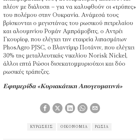
πλέον µε διάλυση – για να καλυφθούν οι «τρύπες»
του πολέµου στην Ουκρανία. Ανάµεσά τους
βρίσκονται ο µεγιστάνας του ρωσικού πετρελαίου
και αλουµινίου Ροµάν Αµπράµοβιτς, ο Αντρέι
Γκουρίεφ, που ελέγχει την εταιρεία λιπασµάτων
PhosAgro PJSC, ο Βλαντίµιρ Ποτάνιν, που ελέγχει
30% της µεταλλευτικής νικελίου Norisk Nickel,
άλλοι επτά Ρώσοι δισεκατοµµυριούχοι και δύο
ρωσικές τράπεζες.
Εφημερίδα «Κυριακάτικη Απογευματινή»
ΚΥΡΏΣΕΙΣ
ΟΙΚΟΝΟΜΊΑ
ΡΩΣΊΑ