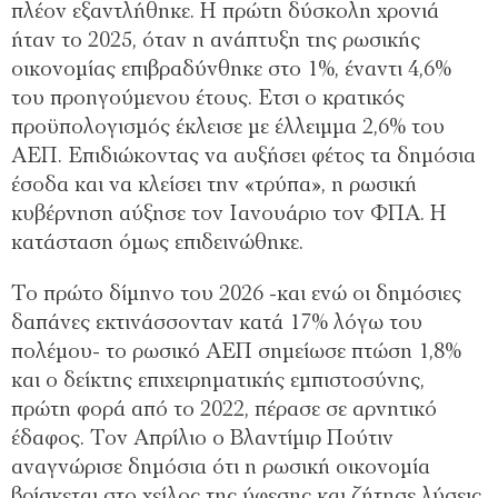
πλέον εξαντλήθηκε. Η πρώτη δύσκολη χρονιά
ήταν το 2025, όταν η ανάπτυξη της ρωσικής
οικονοµίας επιβραδύνθηκε στο 1%, έναντι 4,6%
του προηγούµενου έτους. Ετσι ο κρατικός
προϋπολογισµός έκλεισε µε έλλειµµα 2,6% του
ΑΕΠ. Επιδιώκοντας να αυξήσει φέτος τα δηµόσια
έσοδα και να κλείσει την «τρύπα», η ρωσική
κυβέρνηση αύξησε τον Ιανουάριο τον ΦΠΑ. Η
κατάσταση όµως επιδεινώθηκε.
Το πρώτο δίµηνο του 2026 -και ενώ οι δηµόσιες
δαπάνες εκτινάσσονταν κατά 17% λόγω του
πολέµου- το ρωσικό ΑΕΠ σηµείωσε πτώση 1,8%
και ο δείκτης επιχειρηµατικής εµπιστοσύνης,
πρώτη φορά από το 2022, πέρασε σε αρνητικό
έδαφος. Τον Απρίλιο ο Βλαντίµιρ Πούτιν
αναγνώρισε δηµόσια ότι η ρωσική οικονοµία
βρίσκεται στο χείλος της ύφεσης και ζήτησε λύσεις