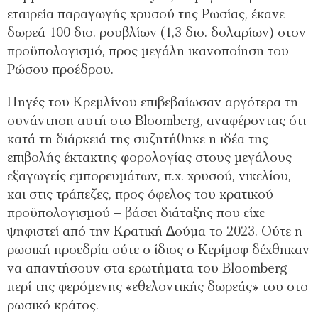
εταιρεία παραγωγής χρυσού της Ρωσίας, έκανε
δωρεά 100 δισ. ρουβλίων (1,3 δισ. δολαρίων) στον
προϋπολογισµό, προς µεγάλη ικανοποίηση του
Ρώσου προέδρου.
Πηγές του Κρεµλίνου επιβεβαίωσαν αργότερα τη
συνάντηση αυτή στο Bloomberg, αναφέροντας ότι
κατά τη διάρκειά της συζητήθηκε η ιδέα της
επιβολής έκτακτης φορολογίας στους µεγάλους
εξαγωγείς εµπορευµάτων, π.χ. χρυσού, νικελίου,
και στις τράπεζες, προς όφελος του κρατικού
προϋπολογισµού – βάσει διάταξης που είχε
ψηφιστεί από την Κρατική ∆ούµα το 2023. Ούτε η
ρωσική προεδρία ούτε ο ίδιος ο Κερίµοφ δέχθηκαν
να απαντήσουν στα ερωτήµατα του Bloomberg
περί της φερόµενης «εθελοντικής δωρεάς» του στο
ρωσικό κράτος.