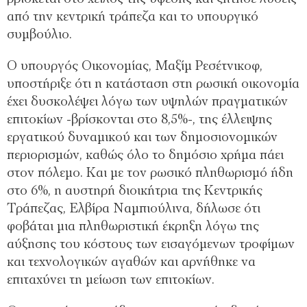
από την κεντρική τράπεζα και το υπουργικό
συµβούλιο.
Ο υπουργός Οικονοµίας, Μαξίµ Ρεσέτνικοφ,
υποστήριξε ότι η κατάσταση στη ρωσική οικονοµία
έχει δυσκολέψει λόγω των υψηλών πραγµατικών
επιτοκίων -βρίσκονται στο 8,5%-, της έλλειψης
εργατικού δυναµικού και των δηµοσιονοµικών
περιορισµών, καθώς όλο το δηµόσιο χρήµα πάει
στον πόλεµο. Και µε τον ρωσικό πληθωρισµό ήδη
στο 6%, η αυστηρή διοικήτρια της Κεντρικής
Τράπεζας, Ελβίρα Ναµπιούλινα, δήλωσε ότι
φοβάται µια πληθωριστική έκρηξη λόγω της
αύξησης του κόστους των εισαγόµενων τροφίµων
και τεχνολογικών αγαθών και αρνήθηκε να
επιταχύνει τη µείωση των επιτοκίων.