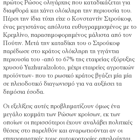
πρώτος Ρώσος ολιγάρχης που καταδικάζεται για
διαφθορά και χάνει ολόκληρη την περιουσία του.
Πέρσι την ίδια τύχη είχε ο Κονσταντίν Στρούκοφ,
ένας µεγιστάνας απόλυτα ευθυγραµµισµένος µε το
Κρεµλίνο, παρασηµοφορηµένος µάλιστα από τον
Πούτιν. Μετά την καταδίκη του ο Στρούκοφ
παρέδωσε στο κράτος ολόκληρη τη γιγάντια
περιουσία του -από το 67% της εταιρείας εξόρυξης
χρυσού Yuzhuralzoloto, µέχρι εταιρείες αγροτικών
προϊόντων- που το ρωσικό κράτος βγάζει µία µία
σε πλειοδοτικό διαγωνισµό για να αυξήσει τα
δηµόσια έσοδα.
Οι εξελίξεις αυτές προβληµατίζουν όµως ένα
µεγάλο κοµµάτι των Ρώσων κροίσων, εκ των
οποίων οι περισσότεροι έχουν αναλάβει πολιτικές
θέσεις στο παρελθόν και αναρωτιούνται αν οι
επιχειρηµατικές τους αυτοκρατορίες απειλούνται