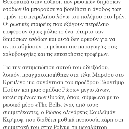
Θεωρητικά στην αύξηση των ρωσικών δηµόσιων
εσόδων θα µπορούσε να βοηθήσει η άνοδος των
τιµών του πετρελαίου λόγω του πολέµου στο Ιράν.
Οι ρωσικές εταιρείες που εξάγουν πετρέλαιο
εισφέρουν όµως µόλις το ένα τέταρτο των
δηµόσιων εσόδων και αυτά δεν αρκούν για να
αντισταθµίσουν τη µείωση της παραγωγής στις
χαλυβουργίες και τις επιχειρήσεις τροφίµων.
Για την αντιµετώπιση αυτού του αδιεξόδου,
λοιπόν, πραγµατοποιήθηκε στα τέλη Μαρτίου στο
Κρεµλίνο µια συνάντηση του προέδρου Βλαντίµιρ
Πούτιν και µιας οµάδας Ρώσων µεγιστάνων,
κεκλεισµένων των θυρών, όπου, σύµφωνα µε το
ρωσικό µέσο «The Bell», ένας από τους
συµµετέχοντες, ο Ρώσος ολιγάρχης Σουλεϊµάν
Κερίµοφ, που διαθέτει µυθική περιουσία χάρη στη
συµµετοχή του στην Polyus, τη µεγαλύτερη