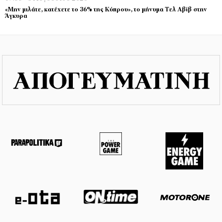
«Μην μιλάτε, κατέχετε το 36% της Κύπρου», το μήνυμα Τελ Αβίβ στην
Άγκυρα