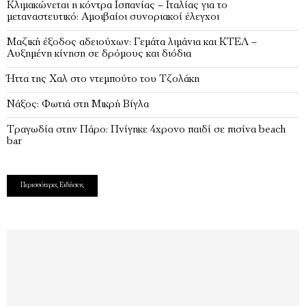
Κλιμακώνεται η κόντρα Ισπανίας – Ιταλίας για το
μεταναστευτικό: Αμοιβαίοι συνοριακοί έλεγχοι
Μαζική έξοδος αδειούχων: Γεμάτα λιμάνια και ΚΤΕΛ –
Αυξημένη κίνηση σε δρόμους και διόδια
Ήττα της Χαλ στο ντεμπούτο του Τζολάκη
Νάξος: Φωτιά στη Μικρή Βίγλα
Tραγωδία στην Πάρο: Πνίγηκε 4χρονο παιδί σε πισίνα beach
bar
Περισσότερες Ειδήσεις