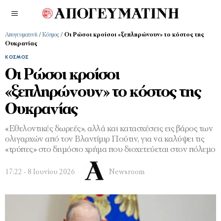
Απογευματινή
/
Κόσμος
/
Οι Ρώσοι κροίσοι «ξεπληρώνουν» το κόστος της
Ουκρανίας
ΚΌΣΜΟΣ
Οι Ρώσοι κροίσοι
«ξεπληρώνουν» το κόστος της
Ουκρανίας
«Εθελοντικές δωρεές», αλλά και κατασχέσεις εις βάρος των
ολιγαρχών από τον Βλαντίµιρ Πούτιν, για να καλύψει τις
«τρύπες» στο δηµόσιο χρήµα που διοχετεύεται στον πόλεµο
17:22 - 8 Ιουνίου 2026
Newsroom