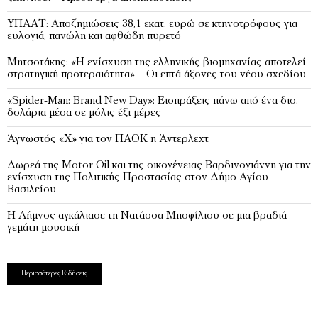
ΥΠΑΑΤ: Αποζημιώσεις 38,1 εκατ. ευρώ σε κτηνοτρόφους για
ευλογιά, πανώλη και αφθώδη πυρετό
Μητσοτάκης: «Η ενίσχυση της ελληνικής βιομηχανίας αποτελεί
στρατηγική προτεραιότητα» – Οι επτά άξονες του νέου σχεδίου
«Spider-Man: Brand New Day»: Εισπράξεις πάνω από ένα δισ.
δολάρια μέσα σε μόλις έξι μέρες
Άγνωστός «Χ» για τον ΠΑΟΚ η Άντερλεχτ
Δωρεά της Motor Oil και της οικογένειας Βαρδινογιάννη για την
ενίσχυση της Πολιτικής Προστασίας στον Δήμο Αγίου
Βασιλείου
Η Λήμνος αγκάλιασε τη Νατάσσα Μποφίλιου σε μια βραδιά
γεμάτη μουσική
Περισσότερες Ειδήσεις