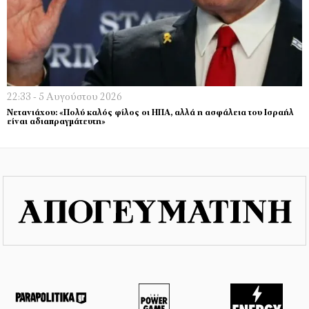
22:33 - 5 Αυγούστου 2026
Νετανιάχου: «Πολύ καλός φίλος οι ΗΠΑ, αλλά η ασφάλεια του Ισραήλ
είναι αδιαπραγμάτευτη»