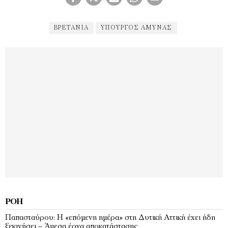
ΒΡΕΤΑΝΊΑ
ΥΠΟΥΡΓΌΣ ΆΜΥΝΑΣ
ΡΟΉ
Παπασταύρου: Η «επόμενη ημέρα» στη Δυτική Αττική έχει ήδη
ξεκινήσει – Άμεσα έργα αποκατάστασης