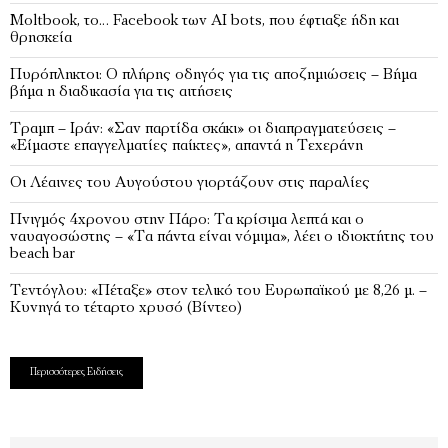
Moltbook, το… Faceboοk των ΑΙ bots, που έφτιαξε ήδη και
θρησκεία
Πυρόπληκτοι: Ο πλήρης οδηγός για τις αποζημιώσεις – Βήμα
βήμα η διαδικασία για τις αιτήσεις
Τραμπ – Ιράν: «Σαν παρτίδα σκάκι» οι διαπραγματεύσεις –
«Είμαστε επαγγελματίες παίκτες», απαντά η Τεχεράνη
Οι Λέαινες του Αυγούστου γιορτάζουν στις παραλίες
Πνιγμός 4χρονου στην Πάρο: Τα κρίσιμα λεπτά και ο
ναυαγοσώστης – «Τα πάντα είναι νόμιμα», λέει ο ιδιοκτήτης του
beach bar
Τεντόγλου: «Πέταξε» στον τελικό του Ευρωπαϊκού με 8,26 μ. –
Κυνηγά το τέταρτο χρυσό (Βίντεο)
Περισσότερες Ειδήσεις