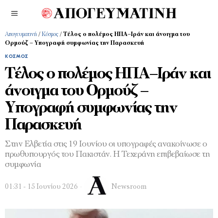
Απογευματινή
/
Κόσμος
/
Τέλος ο πολέμος ΗΠΑ–Ιράν και άνοιγμα του
Ορμούζ – Υπογραφή συμφωνίας την Παρασκευή
ΚΌΣΜΟΣ
Τέλος ο πολέμος ΗΠΑ–Ιράν και
άνοιγμα του Ορμούζ –
Υπογραφή συμφωνίας την
Παρασκευή
Στην Ελβετία στις 19 Ιουνίου οι υπογραφές ανακοίνωσε ο
πρωθυπουργός του Πακιστάν. Η Τεχεράνη επιβεβαίωσε τη
συμφωνία
01:31 - 15 Ιουνίου 2026
Newsroom