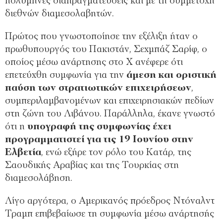
πολύμηνες διαπραγματεύσεις και με τη συμμετοχή
διεθνών διαμεσολαβητών.
Πρώτος που γνωστοποίησε την εξέλιξη ήταν ο
πρωθυπουργός του Πακιστάν, Σεχμπάζ Σαρίφ, ο
οποίος μέσω ανάρτησης στο Χ ανέφερε ότι
επετεύχθη συμφωνία για την
άμεση και οριστική
παύση των στρατιωτικών επιχειρήσεων
,
συμπεριλαμβανομένων και επιχειρησιακών πεδίων
στη ζώνη του Λιβάνου. Παράλληλα, έκανε γνωστό
ότι η
υπογραφή της συμφωνίας έχει
προγραμματιστεί για τις 19 Ιουνίου στην
Ελβετία
, ενώ εξήρε τον ρόλο του Κατάρ, της
Σαουδικής Αραβίας και της Τουρκίας στη
διαμεσολάβηση.
Λίγο αργότερα, ο Αμερικανός πρόεδρος Ντόναλντ
Τραμπ επιβεβαίωσε τη συμφωνία μέσω ανάρτησής