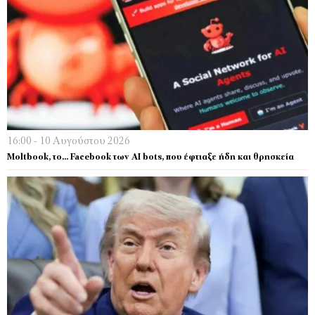
16:00 - 10 Αυγούστου 2026
Moltbook, το… Faceboοk των ΑΙ bots, που έφτιαξε ήδη και θρησκεία