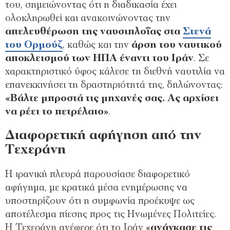
του, σημειώνοντας ότι η διαδικασία έχει
ολοκληρωθεί και ανακοινώνοντας την
απελευθέρωση της ναυσιπλοΐας στα
Στενά
του Ορμούζ
, καθώς και την
άρση του ναυτικού
αποκλεισμού των ΗΠΑ έναντι του Ιράν
. Σε
χαρακτηριστικό ύφος κάλεσε τη διεθνή ναυτιλία να
επανεκκινήσει τη δραστηριότητά της, δηλώνοντας:
«Βάλτε μπροστά τις μηχανές σας. Ας αρχίσει
να ρέει το πετρέλαιο»
.
Διαφορετική αφήγηση από την
Τεχεράνη
Η ιρανική πλευρά παρουσίασε διαφορετικό
αφήγημα, με κρατικά μέσα ενημέρωσης να
υποστηρίζουν ότι η συμφωνία προέκυψε ως
αποτέλεσμα πίεσης προς τις Ηνωμένες Πολιτείες.
Η Τεχεράνη ανέφερε ότι το Ιράν «
ανάγκασε τις