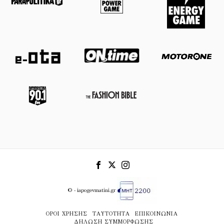
© - iapogevmatini.gr
ΌΡΟΙ ΧΡΉΣΗΣ
ΤΑΥΤΌΤΗΤΑ
ΕΠΙΚΟΙΝΩΝΊΑ
ΔΉΛΩΣΗ ΣΥΜΜΌΡΦΩΣΗΣ