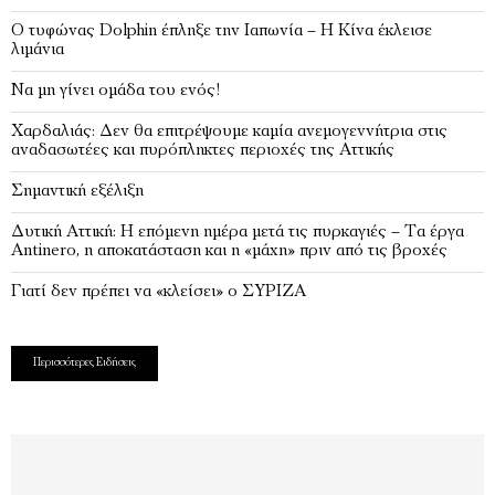
Ο τυφώνας Dolphin έπληξε την Ιαπωνία – H Κίνα έκλεισε
λιμάνια
Να μη γίνει ομάδα του ενός!
Χαρδαλιάς: Δεν θα επιτρέψουμε καμία ανεμογεννήτρια στις
αναδασωτέες και πυρόπληκτες περιοχές της Αττικής
Σημαντική εξέλιξη
Δυτική Αττική: Η επόμενη ημέρα μετά τις πυρκαγιές – Τα έργα
Antinero, η αποκατάσταση και η «μάχη» πριν από τις βροχές
Γιατί δεν πρέπει να «κλείσει» ο ΣΥΡΙΖΑ
Περισσότερες Ειδήσεις