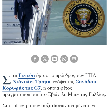
Σ
τη
Γενεύη
έφτασε ο πρόεδρος των ΗΠΑ
Ντόναλντ Τραμπ
, ενόψει της
Συνόδου
Κορυφής της G7
,
η οποία φέτος
πραγματοποιείται στο Εβιάν-λε-Μπεν της Γαλλίας.
Στο επίκεντρο των συζητήσεων αναμένεται να