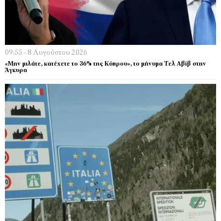
09:55 - 8 Αυγούστου 2026
«Μην μιλάτε, κατέχετε το 36% της Κύπρου», το μήνυμα Τελ Αβίβ στην
Άγκυρα