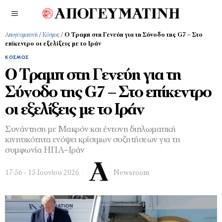
Απογευματινή
/
Κόσμος
/
Ο Τραμπ στη Γενεύη για τη Σύνοδο της G7 – Στο
επίκεντρο οι εξελίξεις με το Ιράν
ΚΌΣΜΟΣ
Ο Τραμπ στη Γενεύη για τη
Σύνοδο της G7 – Στο επίκεντρο
οι εξελίξεις με το Ιράν
Συνάντηση με Μακρόν και έντονη διπλωματική
κινητικότητα ενόψει κρίσιμων συζητήσεων για τη
συμφωνία ΗΠΑ–Ιράν
17:56 - 15 Ιουνίου 2026
Newsroom