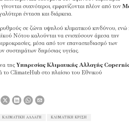
γίνονται συχνότεροι, εμφανίζονται πλέον από τον
Μ
γαλύτερη ένταση και διάρκεια.
 ρυθμούς σε ζώνη υψηλού κλιματικού κινδύνου, ενώ 
αϊκού Νότου καλούνται να ενισχύσουν άμεσα την
 θερμοκρασίες, μέσα από τον επανασχεδιασμό των
ων συστημάτων δημόσιας υγείας.
ένα της
Υπηρεσίας Κλιματικής Αλλαγής Coperni
κά το ClimateHub στο πλαίσιο του Εθνικού
ΚΛΙΜΑΤΙΚΉ ΑΛΛΑΓΗ
ΚΛΙΜΑΤΙΚΉ ΚΡΊΣΗ