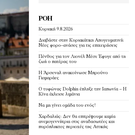
ΡΟΉ
Κυριακή 9.8.2026
Διαβάστε στην Κυριακάτικη Απογευματινή:
Νέες φορο–ανάσες για τις επιχειρήσεις
Πένθος για τον Λιονέλ Μέσι: Έφυγε από τη
ζωή ο πατέρας του
Η Άρσεναλ ανακοίνωσε Μπρούνο
Γκιμαράες
Ο τυφώνας Dolphin έπληξε την Ιαπωνία – H
Κίνα έκλεισε λιμάνια
Να μη γίνει ομάδα του ενός!
Χαρδαλιάς: Δεν θα επιτρέψουμε καμία
ανεμογεννήτρια στις αναδασωτέες και
πυρόπληκτες περιοχές της Αττικής