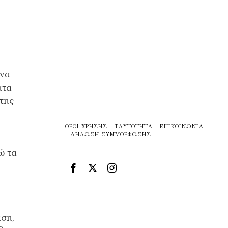
να
ατα
 της
ΌΡΟΙ ΧΡΉΣΗΣ
ΤΑΥΤΌΤΗΤΑ
ΕΠΙΚΟΙΝΩΝΊΑ
ΔΉΛΩΣΗ ΣΥΜΜΌΡΦΩΣΗΣ
ώ τα
άση,