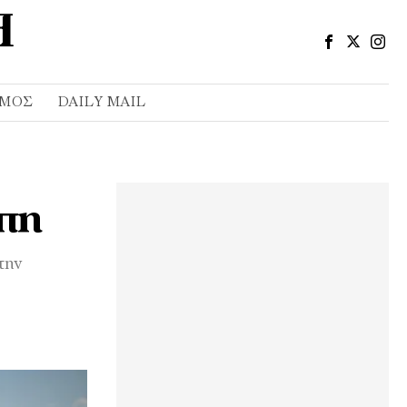
ΣΜΌΣ
DAILY MAIL
ώπη
την