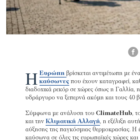
Η
Ευρώπη
βρίσκεται αντιμέτωπη με έν
καύσωνες
που έχουν καταγραφεί, καθ
διαδοχικά ρεκόρ σε χώρες όπως η Γαλλία, η
υδράργυρο να ξεπερνά ακόμη και τους 40 
Σύμφωνα με ανάλυση του
ClimateHub
, 
και την
Κλιματική Αλλαγή
, η εξέλιξη αυ
αύξησης της παγκόσμιας θερμοκρασίας. Η έρ
καύσωνα σε όλες τις ευρωπαϊκές χώρες και 