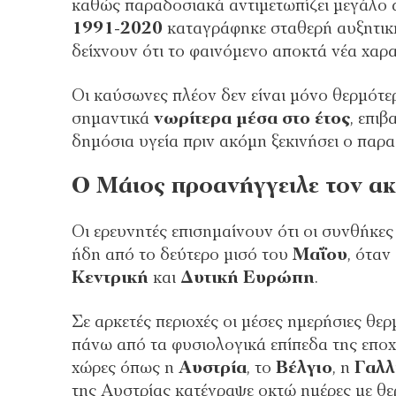
καθώς παραδοσιακά αντιμετωπίζει μεγάλο 
1991-2020
καταγράφηκε σταθερή αυξητική
δείχνουν ότι το φαινόμενο αποκτά νέα χαρα
Οι καύσωνες πλέον δεν είναι μόνο θερμότε
σημαντικά
νωρίτερα μέσα στο έτος
, επι
δημόσια υγεία πριν ακόμη ξεκινήσει ο παρ
Ο Μάιος προανήγγειλε τον ακ
Οι ερευνητές επισημαίνουν ότι οι συνθήκες 
ήδη από το δεύτερο μισό του
Μαΐου
, όταν
Κεντρική
και
Δυτική Ευρώπη
.
Σε αρκετές περιοχές οι μέσες ημερήσιες θε
πάνω από τα φυσιολογικά επίπεδα της εποχ
χώρες όπως η
Αυστρία
, το
Βέλγιο
, η
Γαλλ
της Αυστρίας κατέγραψε οκτώ ημέρες με θ