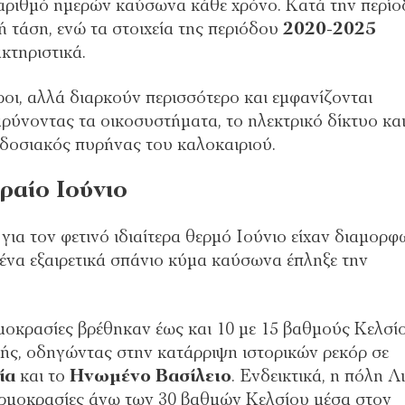
αριθμό ημερών καύσωνα κάθε χρόνο. Κατά την περίο
 τάση, ενώ τα στοιχεία της περιόδου
2020-2025
κτηριστικά.
ροι, αλλά διαρκούν περισσότερο και εμφανίζονται
βαρύνοντας τα οικοσυστήματα, το ηλεκτρικό δίκτυο και
αδοσιακός πυρήνας του καλοκαιριού.
ραίο Ιούνιο
για τον φετινό ιδιαίτερα θερμό Ιούνιο είχαν διαμορφ
 ένα εξαιρετικά σπάνιο κύμα καύσωνα έπληξε την
ρμοκρασίες βρέθηκαν έως και 10 με 15 βαθμούς Κελσί
ής, οδηγώντας στην κατάρριψη ιστορικών ρεκόρ σε
ία
και το
Ηνωμένο Βασίλειο
. Ενδεικτικά, η πόλη Λ
ερμοκρασίες άνω των 30 βαθμών Κελσίου μέσα στον