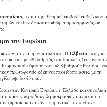
opernicus
, η απότομη θερμική εισβολή επιδείνωσε τ
ποταμών και δεν άφησε περιθώρια προσαρμογής σε
τα.
ληρη την Ευρώπη
βαιώνουν τη νέα πραγματικότητα. Η
Ελβετία
κατέγρα
στορία της, με 38 βαθμούς στη Βασιλεία, ξεπερνώντα
 θερμοκρασία έφτασε τους 43,8 βαθμούς Κελσίου, ε
καν πρωτοφανείς κόκκινες προειδοποιήσεις, με τη
γγίζει υψηλό 45 ετών.
ίζεται στην Κεντρική Ευρώπη, η Ελλάδα και συνολικά
ρατεταμένες περιόδους θερμοκρασιών πάνω από τα
 την ξηρασία και αυξάνει σημαντικά τον κίνδυνο