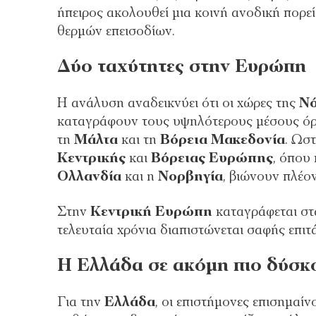
ήπειρος ακολουθεί μια κοινή ανοδική πορε
θερμών επεισοδίων.
Δύο ταχύτητες στην Ευρώπη
Η ανάλυση αναδεικνύει ότι οι χώρες της
Νό
καταγράφουν τους υψηλότερους μέσους όρ
τη
Μάλτα
και τη
Βόρεια Μακεδονία
. Ωστ
Κεντρικής
και
Βόρειας Ευρώπης
, όπου
Ολλανδία
και η
Νορβηγία
, βιώνουν πλέο
Στην
Κεντρική Ευρώπη
καταγράφεται στ
τελευταία χρόνια διαπιστώνεται σαφής επιτ
Η Ελλάδα σε ακόμη πιο δύσκ
Για την
Ελλάδα
, οι επιστήμονες επισημαίν