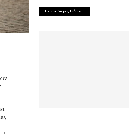
Περισσότερες Ειδήσεις
ς
ουν
ν
ια
νης
η η