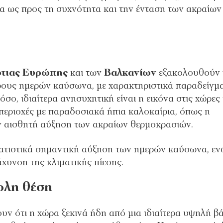
ία ως προς τη συχνότητα και την ένταση των ακραίων
τιας Ευρώπης
και των
Βαλκανίων
εξακολουθούν 
ους ημερών καύσωνα, με χαρακτηριστικά παραδείγμ
όσο, ιδιαίτερα ανησυχητική είναι η εικόνα στις χώρες
 περιοχές με παραδοσιακά ήπια καλοκαίρια, όπως η
ν αισθητή αύξηση των ακραίων θερμοκρασιών.
ατιστικά σημαντική αύξηση των ημερών καύσωνα, εν
άχυνση της κλιματικής πίεσης.
ολη θέση
ουν ότι η χώρα ξεκινά ήδη από μια ιδιαίτερα υψηλή β