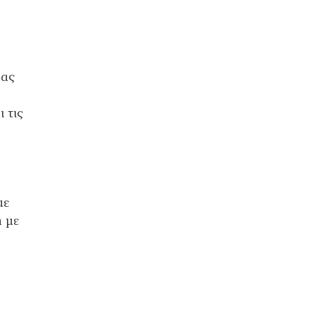
δας
 τις
με
 με