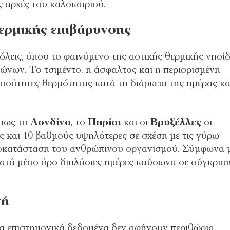
 αρχές του καλοκαιριού.
θερμικής επιβάρυνσης
πόλεις, όπου το φαινόμενο της αστικής θερμικής νησί
σώνων. Το τσιμέντο, η άσφαλτος και η περιορισμένη
ότητες θερμότητας κατά τη διάρκεια της ημέρας και
όπως το
Λονδίνο
, το
Παρίσι
και οι
Βρυξέλλες
οι
ως και 10 βαθμούς υψηλότερες σε σχέση με τις γύρω
ποκατάσταση του ανθρώπινου οργανισμού. Σύμφωνα 
κατά μέσο όρο διπλάσιες ημέρες καύσωνα σε σύγκριση
γή
μα επιστημονικά δεδομένα δεν αφήνουν περιθώρια