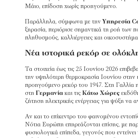
Μάιο, επίδοση χωρίς προηγούμενο.
Παράλληλα, σύμφωνα με την
Υπηρεσία C
ξηρασία, περιόρισε σημαντικά τη ροή των 
πληθυσμούς, καλλιέργειες και οικοσυστήμα
Νέα ιστορικά ρεκόρ σε ολόκ
Τα στοιχεία έως τις 25 Ιουνίου 2026 επιβε
την υψηλότερη θερμοκρασία Ιουνίου στην ι
προηγούμενο ρεκόρ του 1947. Στη Γαλλία η
στη
Γερμανία
και τις
Κάτω Χώρες
εκδόθη
ζήτηση ηλεκτρικής ενέργειας για ψύξη να α
Αν και το επίκεντρο του φαινομένου εντοπ
Νότια Ευρώπη επηρεάζονται επίσης, με πα
φυσιολογικά επίπεδα, γεγονός που εντείνει