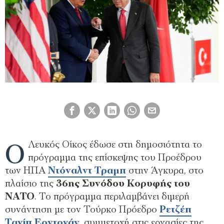
Ο
Λευκός Οίκος έδωσε στη δημοσιότητα το
πρόγραμμα της επίσκεψης του Προέδρου
των ΗΠΑ
Ντόναλντ Τραμπ
στην Άγκυρα, στο
πλαίσιο της
36ης Συνόδου Κορυφής του
ΝΑΤΟ
. Το πρόγραμμα περιλαμβάνει διμερή
συνάντηση με τον Τούρκο Πρόεδρο
Ρετζέπ
Ταγίπ Ερντογάν
, συμμετοχή στις εργασίες της