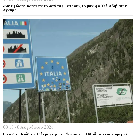
«Μην μιλάτε, κατέχετε το 36% της Κύπρου», το μήνυμα Τελ Αβίβ στην
Άγκυρα
08:13 - 8 Αυγούστου 2026
Ισπανία – Ιταλία: «Πόλεμος» για το Σένγκεν – Η Μαδρίτη επαναφέρει