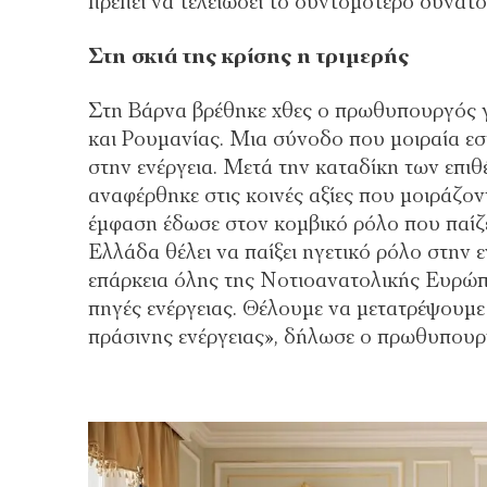
πρέπει να τελειώσει το συντομότερο δυνατό
Στη σκιά της κρίσης η τριμερής
Στη Βάρνα βρέθηκε χθες ο πρωθυπουργός γ
και Ρουμανίας. Μια σύνοδο που μοιραία εσ
στην ενέργεια. Μετά την καταδίκη των επ
αναφέρθηκε στις κοινές αξίες που μοιράζον
έμφαση έδωσε στον κομβικό ρόλο που παίζε
Ελλάδα θέλει να παίξει ηγετικό ρόλο στην ε
επάρκεια όλης της Νοτιοανατολικής Ευρώ
πηγές ενέργειας. Θέλουμε να μετατρέψουμε
πράσινης ενέργειας», δήλωσε ο πρωθυπουρ