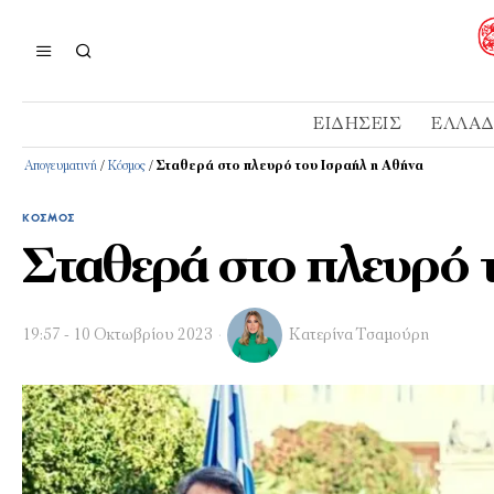
ΕΙΔΉΣΕΙΣ
ΕΛΛΆ
Απογευματινή
/
Κόσμος
/
Σταθερά στο πλευρό του Ισραήλ η Αθήνα
ΚΌΣΜΟΣ
Σταθερά στο πλευρό 
19:57 - 10 Οκτωβρίου 2023
Κατερίνα Τσαμούρη