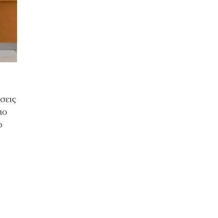
σεις
ιο
ο