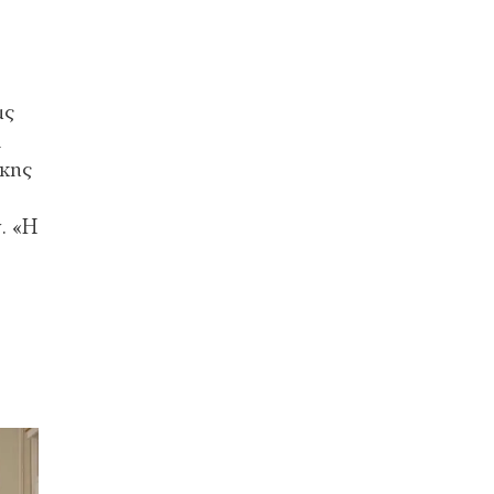
ας
ι
άκης
. «Η