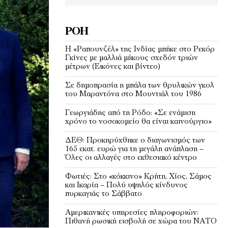
ΡΟΉ
Η «Ραπουνζέλ» της Ινδίας μπήκε στο Ρεκόρ
Γκίνες με μαλλιά μήκους σχεδόν τριών
μέτρων (Εικόνες και βίντεο)
Σε δημοπρασία η μπάλα των θρυλικών γκολ
του Μαραντόνα στο Μουντιάλ του 1986
Γεωργιάδης από τη Ρόδο: «Σε ενάμιση
χρόνο το νοσοκομείο θα είναι καινούργιο»
ΔΕΘ: Προκηρύχθηκε ο διαγωνισμός των
165 εκατ. ευρώ για τη μεγάλη ανάπλαση –
Όλες οι αλλαγές στο εκθεσιακό κέντρο
Φωτιές: Στο «κόκκινο» Κρήτη, Χίος, Σάμος
και Ικαρία – Πολύ υψηλός κίνδυνος
πυρκαγιάς το Σάββατο
Αμερικανικές υπηρεσίες πληροφοριών:
Πιθανή ρωσική εισβολή σε χώρα του ΝΑΤΟ