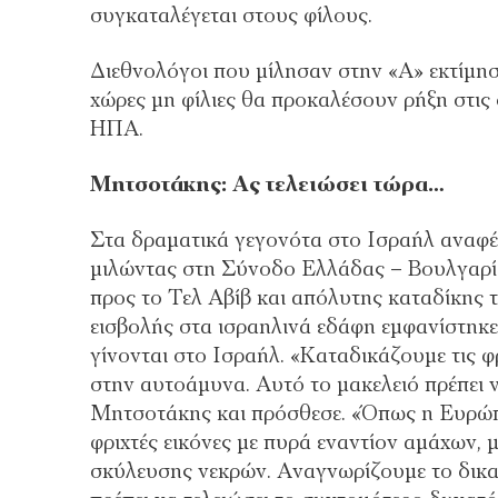
συγκαταλέγεται στους φίλους.
Διεθνολόγοι που μίλησαν στην «Α» εκτίμησ
χώρες μη φίλιες θα προκαλέσουν ρήξη στις 
ΗΠΑ.
Μητσοτάκης: Ας τελειώσει τώρα…
Στα δραματικά γεγονότα στο Ισραήλ ανα
μιλώντας στη Σύνοδο Ελλάδας – Βουλγαρία
προς το Τελ Αβίβ και απόλυτης καταδίκης 
εισβολής στα ισραηλινά εδάφη εμφανίστηκε
γίνονται στο Ισραήλ. «Καταδικάζουμε τις φ
στην αυτοάμυνα. Αυτό το μακελειό πρέπει ν
Μητσοτάκης και πρόσθεσε. «Όπως η Ευρώπη
φριχτές εικόνες με πυρά εναντίον αμάχων,
σκύλευσης νεκρών. Αναγνωρίζουμε το δικα