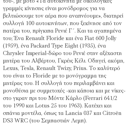
του-, με μότο «Τα αυτοκίνητα με οικολογικές
γραμμές κίνησης είναι μονόδρομος για να
βελτιώσουμε τον αέρα που αναπνέουμε», διατηρεί
συλλογή 100 αυτοκινήτων, που ξεκίνησε από τον
πατέρα του, πρίγκιπα Ρενιέ Γ΄. Και τα αγαπημένα
του; Ένα Renault Floride και ένα Fiat 600 Jolly
(1959), ένα Packard Type Eight (1935), ένα
Chrysler Imperial-δώρο του Ρενιέ στην αξέχαστη
μητέρα του Αλβέρτου, Γκρέις Κέλι. Οδηγεί, ακόμη,
Lexus, Tesla, Renault Twizy, Prius. Το καλύτερό
του είναι το Floride με το μονόγραμμα της
μητέρας του. Η συλλογή του περιλαμβάνει και
μονοθέσια με συμμετοχές -και κάποια και με νίκες-
στο γκραν πρι του Μόντε Κάρλο (Ferrari 641/2
του 1990 και Lotus 25 του 1963). Κατέχει και
σπάνια μοντέλα, όπως τα Lancia 037 και Citroën
DS3 WRC (του Σεμπαστιάν Λεμπ).