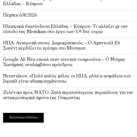
Ελλάδας – Κύπρου
Πέμπτη 6/8/2026
Ηλεκτρική διασύνδεση Ελλάδας – Κύπρου: Τι αλλάζει με την
είσοδο της Meridiam στο έργο των 1,9 δισ. ευρώ
ΗΠΑ: Ανατροπή στους Δημοκρατικούς – Ο Αμπντούλ Ελ
Σαγέντ κερδίζει το χρίσμα στο Μίσιγκαν
Google AI: Νέα εποχή στην τεχνητή νοημοσύνη – Ο Ντέμης
Χασάμπης αναλαμβάνει πρόεδρος
Νετανιάχου: «Πολύ καλός φίλος οι ΗΠΑ, αλλά η ασφάλεια του
Ισραήλ είναι αδιαπραγμάτευτη»
Ζελένσκι προς ΝΑΤΟ: Ζητά περισσότερους πυραύλους για την
αντιαεροπορική άμυνα της Ουκρανίας
Περισσότερες Ειδήσεις