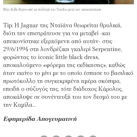
Mια Rolls Royce από τη συλλογή του Τατοΐου μετά την αποκατάσταση
Tip: H Jaguar της Νταϊάνα θεωρείται θρυλική,
διότι την επιστράτευσε για να μεταβεί -και
απεικονίστηκε εξερχόμενη από αυτήν- στις
29/6/1994 στη λονδρέζικη γκαλερί Serpentine,
φορώντας το iconic little black dress,
αποκαλούμενο «φόρεμα της εκδίκησης», καθώς
ήταν εκείνο το μίνι με το οποίο έσπασε το βασιλικό
πρωτόκολλο τη συγκεκριμένη ημέρα σκόπιμα,
επειδή ο σύζυγός της, τότε διάδοχος Κάρολος,
αποκάλυψε σε συνέντευξή του τον δεσμό του με
την Καμίλα…
Εφημερίδα Απογευματινή