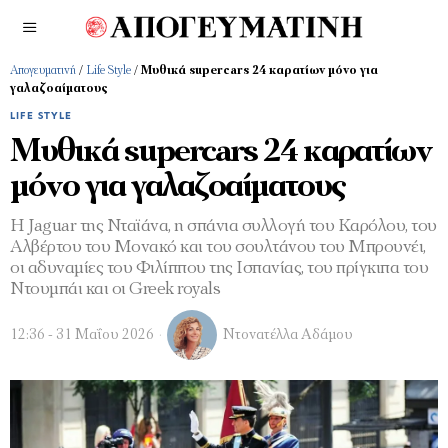
Απογευματινή
/
Life Style
/
Μυθικά supercars 24 καρατίων μόνο για
γαλαζοαίματους
LIFE STYLE
Μυθικά supercars 24 καρατίων
μόνο για γαλαζοαίματους
Η Jaguar της Νταϊάνα, η σπάνια συλλογή του Καρόλου, του
Αλβέρτου του Μονακό και του σουλτάνου του Μπρουνέι,
οι αδυναμίες του Φιλίππου της Ισπανίας, του πρίγκιπα του
Ντουμπάι και οι Greek royals
12:36 - 31 Μαΐου 2026
Ντονατέλλα Αδάμου