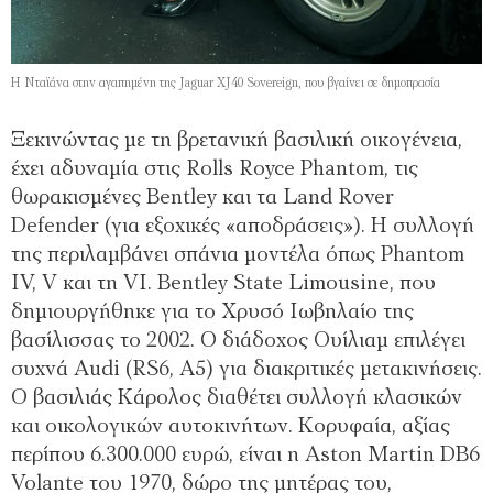
H Νταϊάνα στην αγαπημένη της Jaguar XJ40 Sovereign, που βγαίνει σε δημοπρασία
Ξεκινώντας με τη βρετανική βασιλική οικογένεια,
έχει αδυναμία στις Rolls Royce Phantom, τις
θωρακισμένες Bentley και τα Land Rover
Defender (για εξοχικές «αποδράσεις»). H συλλογή
της περιλαμβάνει σπάνια μοντέλα όπως Phantom
IV, V και τη VI. Bentley State Limousine, που
δημιουργήθηκε για το Χρυσό Ιωβηλαίο της
βασίλισσας το 2002. Ο διάδοχος Ουίλιαμ επιλέγει
συχνά Audi (RS6, A5) για διακριτικές μετακινήσεις.
Ο βασιλιάς Κάρολος διαθέτει συλλογή κλασικών
και οικολογικών αυτοκινήτων. Κορυφαία, αξίας
περίπου 6.300.000 ευρώ, είναι η Aston Martin DB6
Volante του 1970, δώρο της μητέρας του,