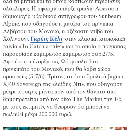
όλα τα μίντια και τα οποία κοστίζουν περιουσίες
ολόκληρες. Η αφορμή υπήρξε τριπλή: Αφενός η
δημιουργία υβριδικού αντίγραφου του Sunbeam
Alpine, που οδηγούσε η μητέρα του πρίγκιπα
Αλβέρτου του Μονακό, η αξέχαστη ντίβα του
Χόλιγουντ
Γκρέις Κέλι
, στην κλασική χιτσκοκική
ταινία «To Catch a thief» και το οποίο ο πρίγκιπας
παρουσίασε καμαρωτός καμαρωτός στις 27/5.
Αφετέρου η έναρξη της Φόρμουλα 1 στο
πριγκιπάτο του Μονακό, που θα λάβει χώρα
προσεχώς (5-7/6). Τρίτον, το ότι η θρυλική Jaguar
XJ40 Sovereign της «λαίδης Ντι», που οδηγούσε
μέχρι τέσσερις μήνες πριν από τον θάνατό της,
δημοπρατείται από τον οίκο The Market την 1/6,
με τους εκτιμητές να θεωρούν ότι μπορεί να
πωληθεί μέχρι 200.000 ευρώ.