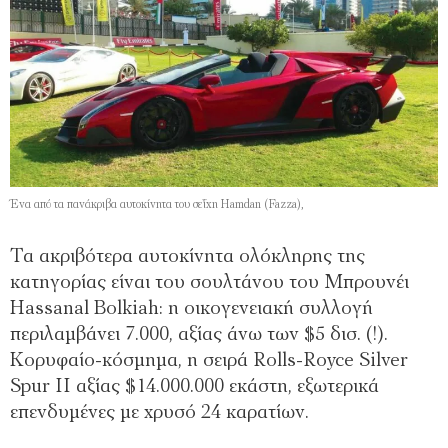
Ένα από τα πανάκριβα αυτοκίνητα του σεΐχη Hamdan (Fazza),
Τα ακριβότερα αυτοκίνητα ολόκληρης της
κατηγορίας είναι του σουλτάνου του Μπρουνέι
Hassanal Bolkiah: η οικογενειακή συλλογή
περιλαμβάνει 7.000, αξίας άνω των $5 δισ. (!).
Κορυφαίο-κόσμημα, η σειρά Rolls-Royce Silver
Spur II αξίας $14.000.000 εκάστη, εξωτερικά
επενδυμένες με χρυσό 24 καρατίων.