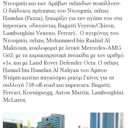
Ντουμπάι και των Αράβων σεΐχηδων ποικίλλουν.
Ο διάδοχος πρίγκιπας του Ντουμπάι, σεΐχης
Hamdan (Fazza), ξεχωρίζει για την αγάπη του στα
hypercars, οδηγώντας Bugatti Veyron/Chiron,
Lamborghini Veneno, Ferrari… Ο ηγεμόνας του
Ντουμπάι, σεΐχης Mohammed bin Rashid Al
Maktoum, κυκλοφορεί με λευκή Mercedes-AMG
G63, με τη χαρακτηριστική πινακίδα με τον αριθμό
«1», και με Land Rover Defender Octa. Ο σεΐχης
Hamad bin Hamdan Al Nahyan του Άμπου
Ντάμπι κατέχει παγκόσμιο ρεκόρ Γκίνες για τη
συλλογή 718 off-road και supercars: Bugatti,
Ferrari, Koenigsegg, Aston Martin, Lamborghini,
McLaren.