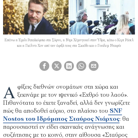
Επάνω η Έμιλι Ραταϊκόφσκι στη Σίφνο, η Ντρι Χέμινγουεϊ στην Ύδρα, κάτω ο Κερτ Ράσελ
και η Γκόλντι Χον από την άφιξή τους στη Σκιάθο και ο Γουίλεμ Νταφόε
Α
φίξεις διεθνών ονομάτων στη χώρα και
ξεκινάμε με τον ιψενικό «Εχθρό του λαού».
Πιθανότατα το έχετε ξαναδεί, αλλά δεν γνωρίζετε
πώς θα αποδοθεί αύριο, στο πλαίσιο του
SNF
Nostos του Ιδρύματος Σταύρος Νιάρχος
: θα
παρουσιαστεί εν είδει σκηνικής ανάγνωσης και
συζήτησης με το κοινό, στην αίθουσα «Σταύρος