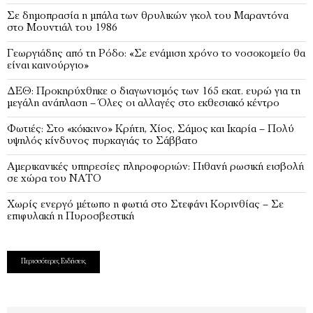
Σε δημοπρασία η μπάλα των θρυλικών γκολ του Μαραντόνα
στο Μουντιάλ του 1986
Γεωργιάδης από τη Ρόδο: «Σε ενάμιση χρόνο το νοσοκομείο θα
είναι καινούργιο»
ΔΕΘ: Προκηρύχθηκε ο διαγωνισμός των 165 εκατ. ευρώ για τη
μεγάλη ανάπλαση – Όλες οι αλλαγές στο εκθεσιακό κέντρο
Φωτιές: Στο «κόκκινο» Κρήτη, Χίος, Σάμος και Ικαρία – Πολύ
υψηλός κίνδυνος πυρκαγιάς το Σάββατο
Αμερικανικές υπηρεσίες πληροφοριών: Πιθανή ρωσική εισβολή
σε χώρα του ΝΑΤΟ
Χωρίς ενεργό μέτωπο η φωτιά στο Στεφάνι Κορινθίας – Σε
επιφυλακή η Πυροσβεστική
Περισσότερες Ειδήσεις