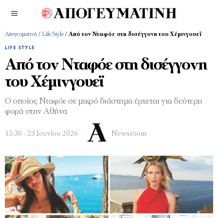
Απογευματινή
/
Life Style
/
Από τον Νταφόε στη δισέγγονη του Χέμινγουεϊ
LIFE STYLE
Από τον Νταφόε στη δισέγγονη
του Χέμινγουεϊ
Ο οποίος Νταφόε σε μικρό διάστημα έρχεται για δεύτερη
φορά στην Αθήνα
15:30 - 23 Ιουνίου 2026
Newsroom