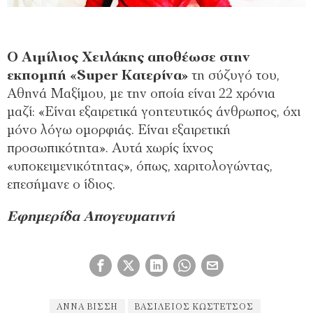
O Aιμίλιος Χειλάκης αποθέωσε στην
εκπομπή «Super Κατερίνα»
τη σύζυγό του,
Αθηνά Μαξίμου, με την οποία είναι 22 χρόνια
μαζί: «Είναι εξαιρετικά γοητευτικός άνθρωπος, όχι
μόνο λόγω ομορφιάς. Είναι εξαιρετική
προσωπικότητα». Αυτά χωρίς ίχνος
«υποκειμενικότητας», όπως, χαριτολογώντας,
επεσήμανε ο ίδιος.
Εφημερίδα Απογευματινή
ΆΝΝΑ ΒΊΣΣΗ
ΒΑΣΊΛΕΙΟΣ ΚΩΣΤΈΤΣΟΣ