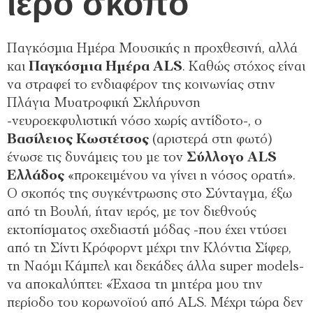
ιερό σκοπό
Παγκόσμια Ημέρα Μουσικής η προχθεσινή, αλλά
και
Παγκόσμια Ημέρα ALS
. Καθώς στόχος είναι
να στραφεί το ενδιαφέρον της κοινωνίας στην
Πλάγια Μυατροφική Σκλήρυνση
-νευροεκφυλιστική νόσο χωρίς αντίδοτο-, ο
Βασίλειος Κωστέτσος
(αριστερά στη φωτό)
ένωσε τις δυνάμεις του με τον
Σύλλογο ALS
Ελλάδος
«προκειμένου να γίνει η νόσος ορατή».
Ο σκοπός της συγκέντρωσης στο Σύνταγμα, έξω
από τη Βουλή, ήταν ιερός, με τον διεθνούς
εκτοπίσματος σχεδιαστή μόδας -που έχει ντύσει
από τη Σίντι Κρόφορντ μέχρι την Κλόντια Σίφερ,
τη Ναόμι Κάμπελ και δεκάδες άλλα super models-
να αποκαλύπτει: «Έχασα τη μητέρα μου την
περίοδο του κορωνοϊού από ALS. Μέχρι τώρα δεν