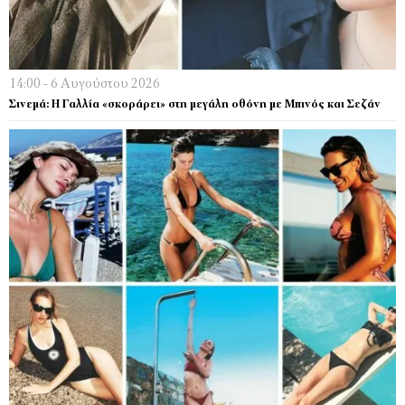
14:00 - 6 Αυγούστου 2026
Σινεμά: Η Γαλλία «σκοράρει» στη μεγάλη οθόνη με Μπινός και Σεζάν