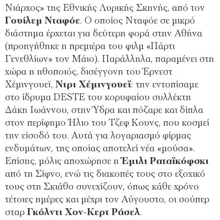
Νιάρχος» της Εθνικής Λυρικής Σκηνής, από τον
Γουίλεμ Νταφόε
. Ο οποίος Νταφόε σε μικρό
διάστημα έρχεται για δεύτερη φορά στην Αθήνα
(προηγήθηκε η πρεμιέρα του φιλμ «Πάρτι
Γενεθλίων» τον Μάιο). Παράλληλα, παραμένει στη
χώρα η ηθοποιός, δισέγγονη του Έρνεστ
Χέμινγουεϊ,
Ντρι Χέμινγουεϊ
: την εντοπίσαμε
στο ίδρυμα DESTE του κορυφαίου συλλέκτη
Δάκη Ιωάννου, στην Ύδρα και πόζαρε και δίπλα
στον περίφημο Ήλιο του Τζεφ Κουνς, που κοσμεί
την είσοδό του. Αυτά για λογαριασμό φίρμας
ενδυμάτων, της οποίας αποτελεί νέα «μούσα».
Επίσης, μόλις αποχώρησε η
Έμιλι Ραταϊκόφσκι
από τη Σίφνο, ενώ τις διακοπές τους στο εξοχικό
τους στη Σκιάθο συνεχίζουν, όπως κάθε χρόνο
τέτοιες ημέρες και μέχρι τον Αύγουστο, οι σούπερ
σταρ
Γκόλντι Χον-Κερτ Ράσελ
.