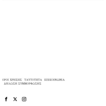
ΌΡΟΙ ΧΡΉΣΗΣ
ΤΑΥΤΌΤΗΤΑ
ΕΠΙΚΟΙΝΩΝΊΑ
ΔΉΛΩΣΗ ΣΥΜΜΌΡΦΩΣΗΣ