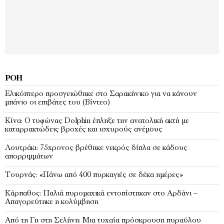
ΡΟΉ
Ελικόπτερο προσγειώθηκε στο Σαρακήνικο για να κάνουν
μπάνιο οι επιβάτες του (Bίντεο)
Κίνα: Ο τυφώνας Dolphin έπληξε την ανατολική ακτή με
καταρρακτώδεις βροχές και ισχυρούς ανέμους
Λουτράκι: 75χρονος βρέθηκε νεκρός δίπλα σε κάδους
απορριμμάτων
Τουρνάς: «Πάνω από 400 πυρκαγιές σε δέκα ημέρες»
Κάρπαθος: Παλιά πυρομαχικά εντοπίστηκαν στο Αρδάνι –
Απαγορεύτηκε η κολύμβηση
Από τη Γη στη Σελήνη: Μια τυχαία πρόσκρουση πυραύλου