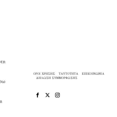
ώτη
ΌΡΟΙ ΧΡΉΣΗΣ
ΤΑΥΤΌΤΗΤΑ
ΕΠΙΚΟΙΝΩΝΊΑ
ΔΉΛΩΣΗ ΣΥΜΜΌΡΦΩΣΗΣ
έσω
τη