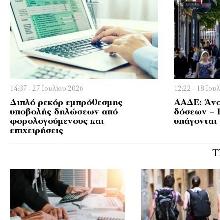
14:37 - 27 Ιουλίου 2026
12:22 - 18 Ιου
Διπλό ρεκόρ εμπρόθεσμης
AAΔΕ: Άνο
υποβολής δηλώσεων από
δόσεων – 
φορολογούμενους και
υπάγονται
επιχειρήσεις
Τ