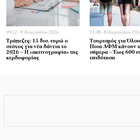
09:52 - 9 Αυγούστου 2026
11:38 - 8 Αυγούστου 202
Τράπεζες: 15 δισ. ευρώ ο
Τουρισμός για Όλου
στόχος για νέα δάνεια το
Ποια ΑΦΜ κάνουν α
2026 – Η «ακτινογραφία» της
σήμερα – Έως 600 ε
κερδοφορίας
επιδότηση