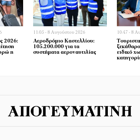
6
11:05 - 8 Αυγούστου 2026
10:47 - 8 
ς 2026:
Αεροδρόμιο Καστελλίου:
Τουριστι
ίτηση
105.200.000 για τα
ξεκάθαρο
υρώ η
συστήματα αεροναυτιλίας
ειδικό χω
κατηγορί