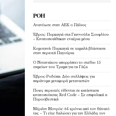
ΡΟΉ
Ανανέωσε στην ΑΕΚ ο Πήλιος
Έβρος: Πυρκαγιά στη Γιαννούλη Σουφλίου
– Κινητοποιήθηκαν εναέρια μέσα
Κομοτηνή: Πυρκαγιά σε χαμηλή βλάστηση
στην περιοχή Παγούρια
Ο Νετανιάχου απορρίπτει το σχέδιο 15
σημείων του Τραμπ για τη Γάζα
Έβρος-Ροδόπη: Δύο συλλήψεις για
παράνομη μεταφορά μεταναστών
Ποιες περιοχές τίθενται σε κατάσταση
κινητοποίησης Red Code – Σε επιφυλακή η
Πυροσβεστική
Μέριλιν Μονρόε: 64 χρόνια από τον θάνατό
της – Τι είχε δηλώσει για την Ελλάδα, τον