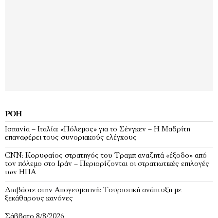
ΡΟΉ
Ισπανία – Ιταλία: «Πόλεμος» για το Σένγκεν – Η Μαδρίτη
επαναφέρει τους συνοριακούς ελέγχους
CNN: Κορυφαίος στρατηγός του Τραμπ αναζητά «έξοδο» από
τον πόλεμο στο Ιράν – Περιορίζονται οι στρατιωτικές επιλογές
των ΗΠΑ
Διαβάστε στην Απογευματινή: Τουριστική ανάπτυξη με
ξεκάθαρους κανόνες
Σάββατο 8/8/2026