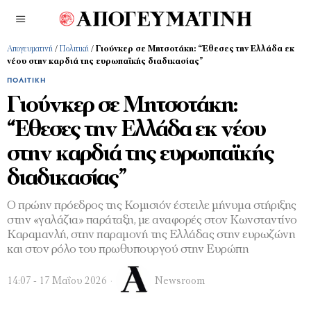
Απογευματινή
/
Πολιτική
/
Γιούνκερ σε Μητσοτάκη: “Έθεσες την Ελλάδα εκ
νέου στην καρδιά της ευρωπαϊκής διαδικασίας”
ΠΟΛΙΤΙΚΉ
Γιούνκερ σε Μητσοτάκη:
“Έθεσες την Ελλάδα εκ νέου
στην καρδιά της ευρωπαϊκής
διαδικασίας”
Ο πρώην πρόεδρος της Κομισιόν έστειλε μήνυμα στήριξης
στην «γαλάζια» παράταξη, με αναφορές στον Κωνσταντίνο
Καραμανλή, στην παραμονή της Ελλάδας στην ευρωζώνη
και στον ρόλο του πρωθυπουργού στην Ευρώπη
14:07 - 17 Μαΐου 2026
Newsroom