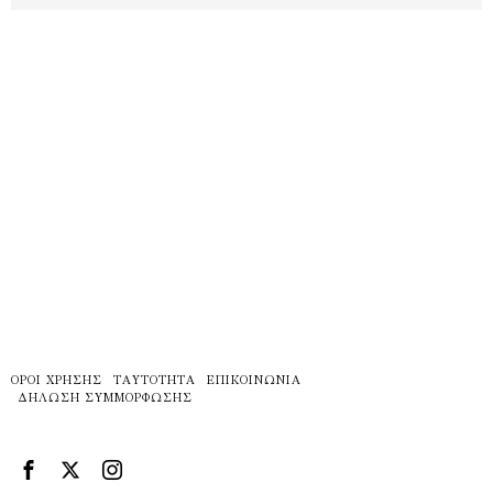
ΌΡΟΙ ΧΡΉΣΗΣ
ΤΑΥΤΌΤΗΤΑ
ΕΠΙΚΟΙΝΩΝΊΑ
ΔΉΛΩΣΗ ΣΥΜΜΌΡΦΩΣΗΣ