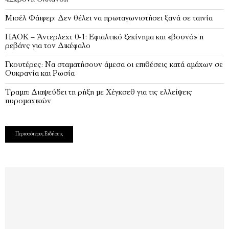
Μισέλ Φάιφερ: Δεν θέλει να πρωταγωνιστήσει ξανά σε ταινία
ΠΑΟΚ – Άντερλεχτ 0-1: Εφιαλτικό ξεκίνημα και «βουνό» η
ρεβάνς για τον Δικέφαλο
Γκουτέρες: Να σταματήσουν άμεσα οι επιθέσεις κατά αμάχων σε
Ουκρανία και Ρωσία
Τραμπ: Διαψεύδει τη ρήξη με Χέγκσεθ για τις ελλείψεις
πυρομαχικών
Περισσότερες Ειδήσεις