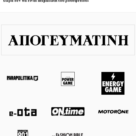
χώρα δεν θα είναι αιχμάλωτη του ρουσφετιού»