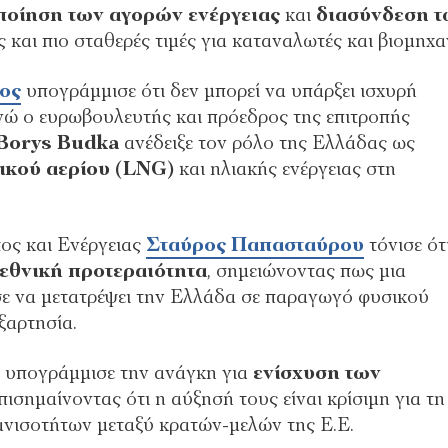
οποίηση των αγορών ενέργειας
και
διασύνδεση τ
 και πιο σταθερές τιμές για καταναλωτές και βιομηχα
ος
υπογράμμισε ότι δεν μπορεί να υπάρξει ισχυρή
ενώ ο ευρωβουλευτής και πρόεδρος της επιτροπής
Borys Budka
ανέδειξε τον ρόλο της Ελλάδας ως
ικού αερίου (LNG)
και ηλιακής ενέργειας στη
ος και Ενέργειας
Σταύρος Παπασταύρου
τόνισε ότ
εθνική προτεραιότητα
, σημειώνοντας πως μια
σε να μετατρέψει την Ελλάδα σε παραγωγό φυσικού
ξαρτησία.
 υπογράμμισε την ανάγκη για
ενίσχυση των
επισημαίνοντας ότι η αύξησή τους είναι κρίσιμη για τη
ανισοτήτων μεταξύ κρατών-μελών της Ε.Ε.