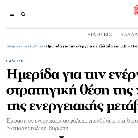
ΕΙΔΉΣΕΙΣ
ΕΛΛΆ
Απογευματινή
/
Πολιτική
/
Ημερίδα για την ενέργεια σε Ελλάδα και Ε.Ε. – Η
ΠΟΛΙΤΙΚΉ
Ημερίδα για την ενέρ
στρατηγική θέση της 
της ενεργειακής μετ
Έμφαση σε ενεργειακή ασφάλεια, επενδύσεις στα δίκ
Νοτιοανατολική Ευρώπη