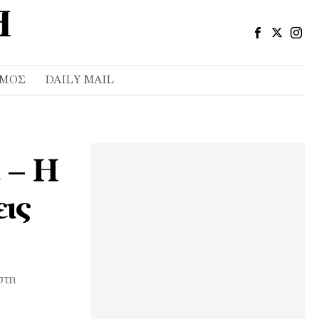
ΣΜΌΣ
DAILY MAIL
. – Η
ις
στη