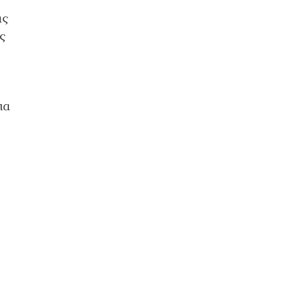
ας
ς
ια