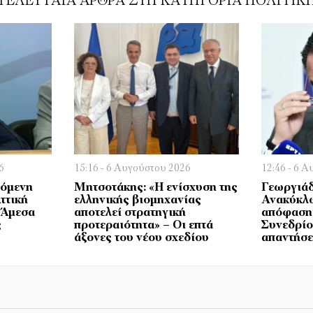
ΤΕΛΕΥΤΑΊΑ ΆΡΘΡΑ ΣΤΗ ΚΑΤΗΓΟΡΊΑ ΠΟΛΙΤΙΚ
6
15:16 - 6 Αυγούστου 2026
12:46 - 6 
πόμενη
Μητσοτάκης: «Η ενίσχυση της
Γεωργιάδ
ττική
ελληνικής βιομηχανίας
Ανακύκλω
– Άμεσα
αποτελεί στρατηγική
απόφαση 
ς
προτεραιότητα» – Οι επτά
Συνεδρίο
άξονες του νέου σχεδίου
απαντήσε