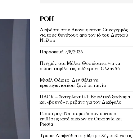
ΡΟΉ
Διαβάστε στην Απογευματινή: Συναγερμός
για τους θανάτους από τον ιό του Δυτικού
Νείλου
Παρασκευή 7/8/2026
Πνιγμός στα Μάλια: Θυσιάστηκε για να
σώσει τη φίλη της η 42χρονη Ολλανδή
Μισέλ Φάιφερ: Δεν θέλει να
πρωταγωνιστήσει ξανά σε ταινία
ΠΑΟΚ – Άντερλεχτ 0-1: Εφιαλτικό ξεκίνημα
και «βουνό» η ρεβάνς για τον Δικέφαλο
Γκουτέρες: Να σταματήσουν άμεσα οι
επιθέσεις κατά αμάχων σε Ουκρανία και
Ρωσία
Τραμπ: Διαψεύδει τη ρήξη με Χέγκσεθ για τις