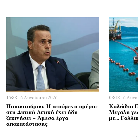
15:38 - 6 Αυγούστου 2026
08:18 - 6 Αυγ
Παπασταύρου: Η «επόμενη ημέρα»
Kαλώδιο Ε
στη Δυτική Αττική έχει ήδη
Μεγάλη γε
ξεκινήσει – Άμεσα έργα
με… Γαλλικ
αποκατάστασης