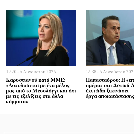
19:20 - 6 Αυγούστου 2026
15:38 - 6 Αυγούστου 202
Καρυστιανού κατά ΜΜΕ:
Παπασταύρου: Η «ε
«Ασχολούνται με ένα μέλος
ημέρα» στη Δυτική Α
μας από το Μεσολόγγι και όχι
έχει ήδη ξεκινήσει 
με τις εξελίξεις στα άλλα
έργα αποκατάσταση
κόμματα»