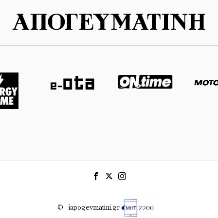
© - iapogevmatini.gr