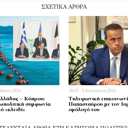
ΣΧΕΤΙΚΑ ΑΡΘΡΑ
ούστου 2026
18:53 - 4 Αυγούστου 2026
λλάδας – Κύπρου:
Τηλεφωνική επικοινων
ωπολιτική συμφωνία
Παπασταύρου με τον Ισ
ό «κλειδί»
ομόλογό του