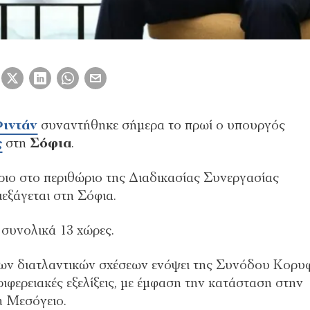
ιντάν
συναντήθηκε σήμερα το πρωί ο υπουργός
ς
στη
Σόφια
.
ώριο στο περιθώριο της Διαδικασίας Συνεργασίας
ξάγεται στη Σόφια.
συνολικά 13 χώρες.
των διατλαντικών σχέσεων ενόψει της Συνόδου Κορυ
ριφερειακές εξελίξεις, με έμφαση την κατάσταση στην
ή Μεσόγειο.