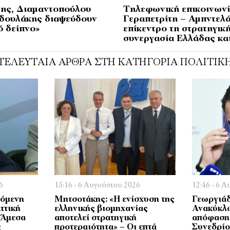
της, Διαμαντοπούλου
Τηλεφωνική επικοινων
οδουλάκης διαψεύδουν
Γεραπετρίτη – Αμπντελά
ό δείπνο»
επίκεντρο τη στρατηγικ
συνεργασία Ελλάδας κα
ΤΕΛΕΥΤΑΊΑ ΆΡΘΡΑ ΣΤΗ ΚΑΤΗΓΟΡΊΑ ΠΟΛΙΤΙΚ
6
15:16 - 6 Αυγούστου 2026
12:46 - 6 
πόμενη
Μητσοτάκης: «Η ενίσχυση της
Γεωργιάδ
ττική
ελληνικής βιομηχανίας
Ανακύκλω
– Άμεσα
αποτελεί στρατηγική
απόφαση 
ς
προτεραιότητα» – Οι επτά
Συνεδρίο