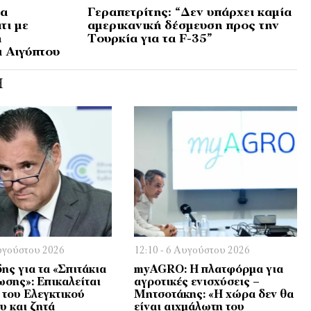
ία
Γεραπετρίτης: “Δεν υπάρχει καμία
τι με
αμερικανική δέσμευση προς την
ή
Τουρκία για τα F-35”
ι Αιγύπτου
Ή
Αυγούστου 2026
12:10 - 6 Αυγούστου 2026
ης για τα «Σπιτάκια
myAGRO: Η πλατφόρμα για
σης»: Επικαλείται
αγροτικές ενισχύσεις –
του Ελεγκτικού
Μητσοτάκης: «Η χώρα δεν θα
υ και ζητά
είναι αιχμάλωτη του