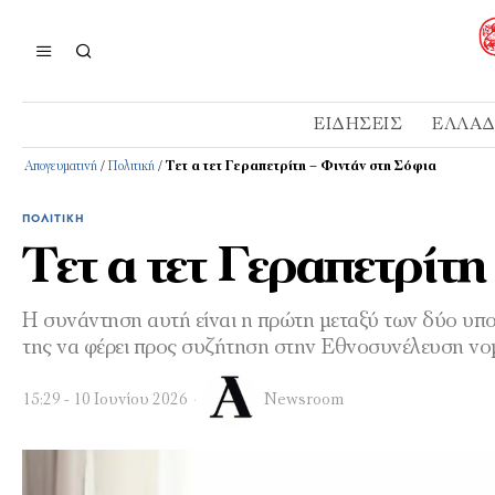
ΕΙΔΉΣΕΙΣ
ΕΛΛΆ
Απογευματινή
/
Πολιτική
/
Tετ α τετ Γεραπετρίτη – Φιντάν στη Σόφια
ΠΟΛΙΤΙΚΉ
Tετ α τετ Γεραπετρίτ
Η συνάντηση αυτή είναι η πρώτη μεταξύ των δύο υ
της να φέρει προς συζήτηση στην Εθνοσυνέλευση νο
15:29 - 10 Ιουνίου 2026
Newsroom