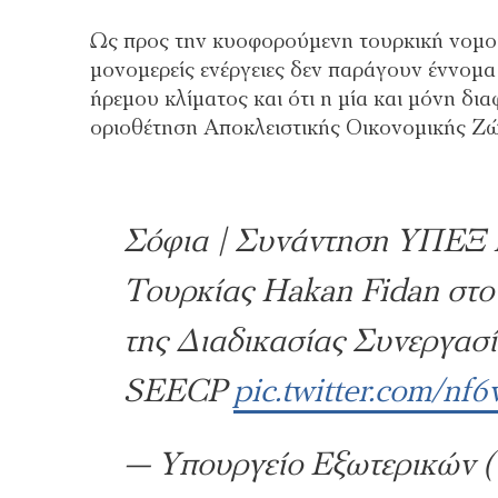
Ως προς την κυοφορούμενη τουρκική νομοθ
μονομερείς ενέργειες δεν παράγουν έννομ
ήρεμου κλίματος και ότι η μία και μόνη δι
οριοθέτηση Αποκλειστικής Οικονομικής Ζώ
Σόφια | Συνάντηση ΥΠΕΞ 
Τουρκίας Hakan Fidan στο
της Διαδικασίας Συνεργασ
SEECP
pic.twitter.com/nf
— Υπουργείο Εξωτερικών