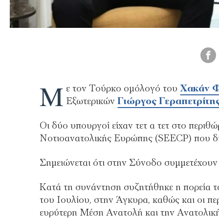
Μ
ε τον Τούρκο ομόλογό του
Χακάν Φ
Εξωτερικών
Γιώργος Γεραπετρίτη
Οι δύο υπουργοί είχαν τετ α τετ στο περιθ
Νοτιοανατολικής Ευρώπης (SEECP) που διε
Σημειώνεται ότι στην Σύνοδο συμμετέχουν 
Κατά τη συνάντηση συζητήθηκε η πορεία 
του Ιουλίου, στην Άγκυρα, καθώς και οι πε
ευρύτερη Μέση Ανατολή και την Ανατολικ