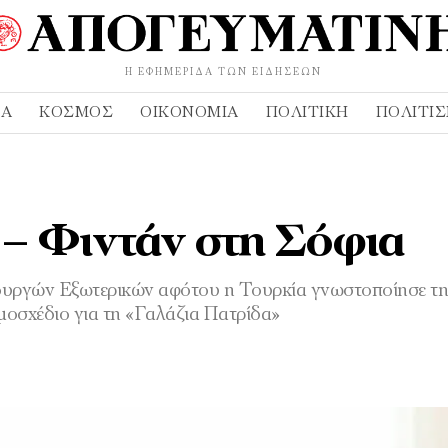
Η ΕΦΗΜΕΡΊΔΑ ΤΩΝ ΕΙΔΉΣΕΩΝ
ΔΑ
ΚΌΣΜΟΣ
ΟΙΚΟΝΟΜΊΑ
ΠΟΛΙΤΙΚΉ
ΠΟΛΙΤΙ
η – Φιντάν στη Σόφια
πουργών Εξωτερικών αφότου η Τουρκία γνωστοποίησε τ
μοσχέδιο για τη «Γαλάζια Πατρίδα»