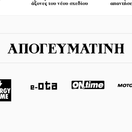
άξονες του νέου σχεδίου
απαντήσε