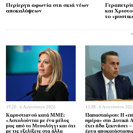
Περίεργη αφωνία στη σκιά νέων
Γεραπετρί
αποκαλύψεων
και Χριστ
το «μυστικ
19:20 - 6 Αυγούστου 2026
15:38 - 6 Αυγούστου 202
Καρυστιανού κατά ΜΜΕ:
Παπασταύρου: Η «ε
«Ασχολούνται με ένα μέλος
ημέρα» στη Δυτική Α
μας από το Μεσολόγγι και όχι
έχει ήδη ξεκινήσει 
με τις εξελίξεις στα άλλα
έργα αποκατάσταση