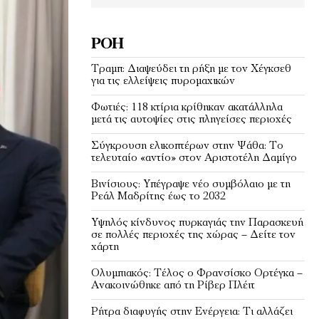
ΡΟΉ
Τραμπ: Διαψεύδει τη ρήξη με τον Χέγκσεθ
για τις ελλείψεις πυρομαχικών
Φωτιές: 118 κτίρια κρίθηκαν ακατάλληλα
μετά τις αυτοψίες στις πληγείσες περιοχές
Σύγκρουση ελικοπτέρων στην Ψάθα: Tο
τελευταίο «αντίο» στον Αριστοτέλη Δαμίγο
Βινίσιους: Υπέγραψε νέο συμβόλαιο με τη
Ρεάλ Μαδρίτης έως το 2032
Υψηλός κίνδυνος πυρκαγιάς την Παρασκευή
σε πολλές περιοχές της χώρας – Δείτε τον
χάρτη
Ολυμπιακός: Τέλος ο Φρανσίσκο Ορτέγκα –
Ανακοινώθηκε από τη Ρίβερ Πλέιτ
Ρήτρα διαφυγής στην Ενέργεια: Τι αλλάζει