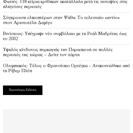
Φωτιές: 118 κτίρια κρίθηκαν ακατάλληλα μετά τις αυτοψίες στις
πληγείσες περιοχές
Σύγκρουση ελικοπτέρων στην Ψάθα: Tο τελευταίο «αντίο»
στον Αριστοτέλη Δαμίγο
Βινίσιους: Υπέγραψε νέο συμβόλαιο με τη Ρεάλ Μαδρίτης έως
το 2032
Υψηλός κίνδυνος πυρκαγιάς την Παρασκευή σε πολλές
περιοχές της χώρας – Δείτε τον χάρτη
Ολυμπιακός: Τέλος ο Φρανσίσκο Ορτέγκα – Ανακοινώθηκε από
τη Ρίβερ Πλέιτ
Περισσότερες Ειδήσεις