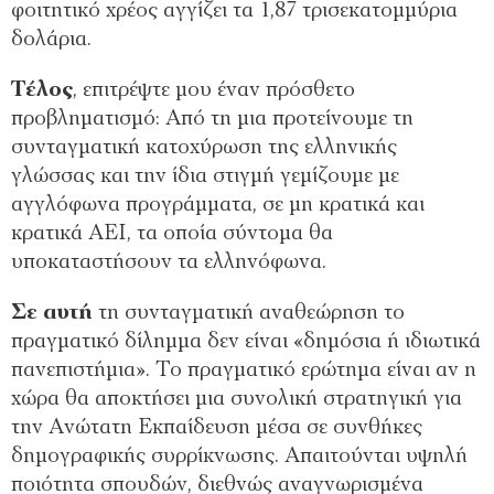
φοιτητικό χρέος αγγίζει τα 1,87 τρισεκατοµµύρια
δολάρια.
Τέλος
, επιτρέψτε µου έναν πρόσθετο
προβληµατισµό: Από τη µια προτείνουµε τη
συνταγµατική κατοχύρωση της ελληνικής
γλώσσας και την ίδια στιγµή γεµίζουµε µε
αγγλόφωνα προγράµµατα, σε µη κρατικά και
κρατικά ΑΕΙ, τα οποία σύντοµα θα
υποκαταστήσουν τα ελληνόφωνα.
Σε αυτή
τη συνταγµατική αναθεώρηση το
πραγµατικό δίληµµα δεν είναι «δηµόσια ή ιδιωτικά
πανεπιστήµια». Το πραγµατικό ερώτηµα είναι αν η
χώρα θα αποκτήσει µια συνολική στρατηγική για
την Ανώτατη Εκπαίδευση µέσα σε συνθήκες
δηµογραφικής συρρίκνωσης. Απαιτούνται υψηλή
ποιότητα σπουδών, διεθνώς αναγνωρισµένα