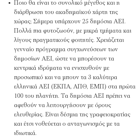
Ποιο θα είναι το συνολικό µέγεθος και η
διάρθρωση του ακαδηµαϊκού χάρτη της
χώρας; Σήµερα υπάρχουν 25 δηµόσια ΑΕΙ.
Πολλά πια φυτοζωούν, µε µικρά τµήµατα και
λίγους πραγµατικούς φοιτητές. Χρειάζεται
γενναίο πρόγραµµα συγχωνεύσεων των
δηµοσίων ΑΕΙ, ώστε να µπορέσουν τα
κεντρικά ιδρύµατα να ενισχυθούν µε
προσωπικό και να µπουν τα 3 καλύτερα
ελληνικά ΑΕΙ (ΕΚΠΑ, ΑΠΘ, ΕΜΠ) στα πρώτα
100 του πλανήτη. Τα δηµόσια ΑΕΙ πρέπει να
αφεθούν να λειτουργήσουν µε όρους
ελευθερίας. Είναι δέσµια της γραφειοκρατίας
και έτσι νοθεύεται ο ανταγωνισµός µε τα
ιδιωτικά.