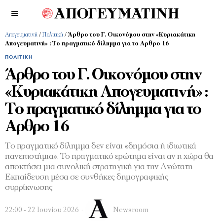
Απογευματινή
/
Πολιτική
/
Άρθρο του Γ. Οικονόμου στην «Κυριακάτικη
Απογευματινή» : Το πραγµατικό δίληµµα για το Αρθρο 16
ΠΟΛΙΤΙΚΉ
Άρθρο του Γ. Οικονόμου στην
«Κυριακάτικη Απογευματινή» :
Το πραγµατικό δίληµµα για το
Αρθρο 16
Το πραγµατικό δίληµµα δεν είναι «δηµόσια ή ιδιωτικά
πανεπιστήµια». Το πραγµατικό ερώτηµα είναι αν η χώρα θα
αποκτήσει µια συνολική στρατηγική για την Ανώτατη
Εκπαίδευση µέσα σε συνθήκες δηµογραφικής
συρρίκνωσης
22:00 - 22 Ιουνίου 2026
Newsroom