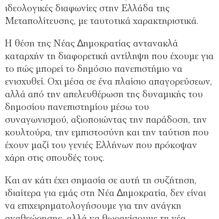
ιδεολογικές διαφωνίες στην Ελλάδα της
Μεταπολίτευσης, µε ταυτοτικά χαρακτηριστικά.
Η θέση της Νέας ∆ηµοκρατίας αντανακλά
καταρχήν τη διαφορετική αντίληψη που έχουµε για
το πώς µπορεί το δηµόσιο πανεπιστήµιο να
ενισχυθεί. Οχι µέσα σε ένα πλαίσιο απαγορεύσεων,
αλλά από την απελευθέρωση της δυναµικής του
δηµοσίου πανεπιστηµίου µέσω του
συναγωνισµού, αξιοποιώντας την παράδοση, την
κουλτούρα, την εµπιστοσύνη και την ταύτιση που
έχουν µαζί του γενιές Ελλήνων που πρόκοψαν
χάρη στις σπουδές τους.
Και αν κάτι έχει σηµασία σε αυτή τη συζήτηση,
ιδιαίτερα για εµάς στη Νέα ∆ηµοκρατία, δεν είναι
να επιχειρηµατολογήσουµε για την ανάγκη