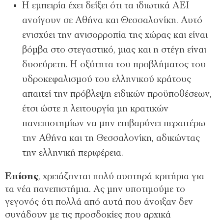
Η εµπειρία έχει δείξει ότι τα ιδιωτικά ΑΕΙ
ανοίγουν σε Αθήνα και Θεσσαλονίκη. Αυτό
ενισχύει την ανισορροπία της χώρας και είναι
βόµβα στο στεγαστικό, µιας και η στέγη είναι
δυσεύρετη. Η οξύτητα του προβλήµατος του
υδροκεφαλισµού του ελληνικού κράτους
απαιτεί την πρόβλεψη ειδικών προϋποθέσεων,
έτσι ώστε η λειτουργία µη κρατικών
πανεπιστηµίων να µην επιβαρύνει περαιτέρω
την Αθήνα και τη Θεσσαλονίκη, αδικώντας
την ελληνική περιφέρεια.
Επίσης
, χρειάζονται πολύ αυστηρά κριτήρια για
τα νέα πανεπιστήµια. Ας µην υποτιµούµε το
γεγονός ότι πολλά από αυτά που άνοιξαν δεν
συνάδουν µε τις προσδοκίες που αρχικά