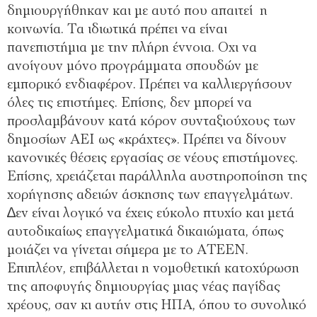
δηµιουργήθηκαν και µε αυτό που απαιτεί η
κοινωνία. Τα ιδιωτικά πρέπει να είναι
πανεπιστήµια µε την πλήρη έννοια. Οχι να
ανοίγουν µόνο προγράµµατα σπουδών µε
εµπορικό ενδιαφέρον. Πρέπει να καλλιεργήσουν
όλες τις επιστήµες. Επίσης, δεν µπορεί να
προσλαµβάνουν κατά κόρον συνταξιούχους των
δηµοσίων ΑΕΙ ως «κράχτες». Πρέπει να δίνουν
κανονικές θέσεις εργασίας σε νέους επιστήµονες.
Επίσης, χρειάζεται παράλληλα αυστηροποίηση της
χορήγησης αδειών άσκησης των επαγγελµάτων.
∆εν είναι λογικό να έχεις εύκολο πτυχίο και µετά
αυτοδικαίως επαγγελµατικά δικαιώµατα, όπως
µοιάζει να γίνεται σήµερα µε το ΑΤΕΕΝ.
Επιπλέον, επιβάλλεται η νοµοθετική κατοχύρωση
της αποφυγής δηµιουργίας µιας νέας παγίδας
χρέους, σαν κι αυτήν στις ΗΠΑ, όπου το συνολικό