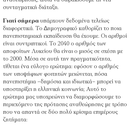
αναθεώρησης, αλλά να θωρακίσουµε τη νέα
συνταγµατική διάταξη.
Γιατί σήµερα
υπάρχουν δεδοµένα τελείως
διαφορετικά. Το ∆ηµογραφικό καθορίζει το ποια
πανεπιστηµιακή εκπαίδευση θα έχουµε. Οι αριθµοί
είναι συντριπτικοί. Το 2040 ο αριθµός των
αποφοίτων Λυκείου θα είναι ο µισός σε σχέση µε
το 2000. Μέσα σε αυτή την πραγµατικότητα,
τίθεται ένα εύλογο ερώτηµα: εφόσον ο αριθµός
των υποψήφιων φοιτητών µειώνεται, πόσα
πανεπιστήµια –δηµόσια και ιδιωτικά– µπορεί να
υποστηρίξει η ελληνική κοινωνία; Αυτό το
ερώτηµα µας υποχρεώνει να διαµορφώσουµε το
περιεχόµενο της πρότασης αναθεώρησης µε τρόπο
που να απαντά σε δύο πολύ κρίσιµα επιµέρους
ζητήµατα: