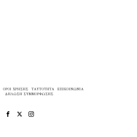
ΌΡΟΙ ΧΡΉΣΗΣ
ΤΑΥΤΌΤΗΤΑ
ΕΠΙΚΟΙΝΩΝΊΑ
ΔΉΛΩΣΗ ΣΥΜΜΌΡΦΩΣΗΣ