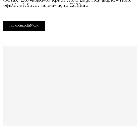
Φωτιές: Στο «κόκκινο» Κρήτη, Χίος, Σάμος και Ικαρία – Πολύ
υψηλός κίνδυνος πυρκαγιάς το Σάββατο
Περισσότερες Ειδήσεις