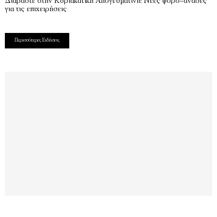
Διαβάστε στην Κυριακάτικη Απογευματινή: Νέες φορο–ανάσες
για τις επιχειρήσεις
Περισσότερες Ειδήσεις