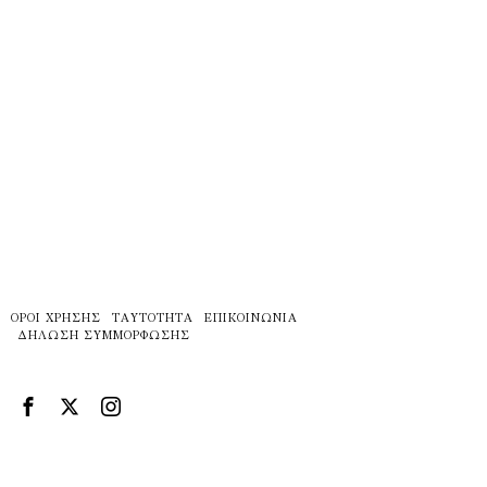
ΌΡΟΙ ΧΡΉΣΗΣ
ΤΑΥΤΌΤΗΤΑ
ΕΠΙΚΟΙΝΩΝΊΑ
ΔΉΛΩΣΗ ΣΥΜΜΌΡΦΩΣΗΣ