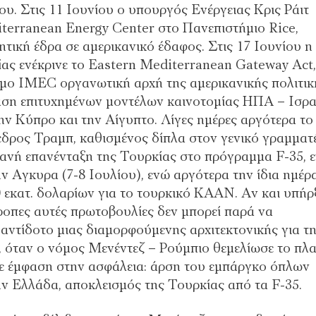
υ. Στις 11 Ιουνίου ο υπουργός Ενέργειας Κρις Ράιτ
terranean Energy Center στο Πανεπιστήµιο Rice,
τική έδρα σε αµερικανικό έδαφος. Στις 17 Ιουνίου η
ας ενέκρινε το Eastern Mediterranean Gateway Act,
µο IMEC οργανωτική αρχή της αµερικανικής πολιτικ
ταση επιτυχηµένων µοντέλων καινοτοµίας ΗΠΑ – Ισρα
ν Κύπρο και την Αίγυπτο. Λίγες ηµέρες αργότερα το
όεδρος Τραµπ, καθισµένος δίπλα στον γενικό γραµµατ
νή επανένταξη της Τουρκίας στο πρόγραµµα F-35, ε
Αγκυρα (7-8 Ιουλίου), ενώ αργότερα την ίδια ηµέρ
 εκατ. δολαρίων για το τουρκικό KAAN. Αν και υπήρ
ρροπες αυτές πρωτοβουλίες δεν µπορεί παρά να
 αντίδοτο µιας διαµορφούµενης αρχιτεκτονικής για τ
, όταν ο νόµος Μενέντεζ – Ρούµπιο θεµελίωσε το πλα
ε έµφαση στην ασφάλεια: άρση του εµπάργκο όπλων
ην Ελλάδα, αποκλεισµός της Τουρκίας από τα F-35.