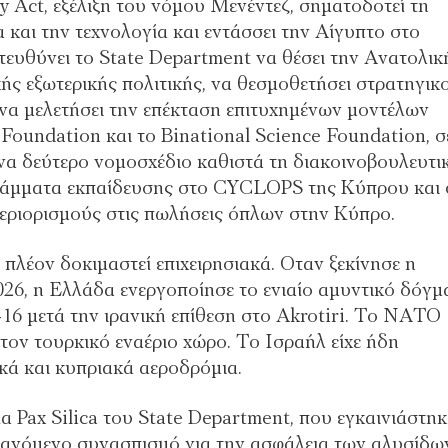
Act, εξέλιξη του νόµου Μενέντεζ, σηµατοδοτεί τη
και την τεχνολογία και εντάσσει την Αίγυπτο στο
τευθύνει το State Department να θέσει την Ανατολικ
ής εξωτερικής πολιτικής, να θεσµοθετήσει στρατηγικ
να µελετήσει την επέκταση επιτυχηµένων µοντέλων
oundation και το Binational Science Foundation, σ
να δεύτερο νοµοσχέδιο καθιστά τη διακοινοβουλευτι
γράµµατα εκπαίδευσης στο CYCLOPS της Κύπρου και 
περιορισµούς στις πωλήσεις όπλων στην Κύπρο.
πλέον δοκιµαστεί επιχειρησιακά. Οταν ξεκίνησε η
026, η Ελλάδα ενεργοποίησε το ενιαίο αµυντικό δόγµ
16 µετά την ιρανική επίθεση στο Akrotiri. Το ΝΑΤΟ
τον τουρκικό εναέριο χώρο. Το Ισραήλ είχε ήδη
ικά και κυπριακά αεροδρόµια.
α Pax Silica του State Department, που εγκαινιάστηκ
υξανόµενο συνασπισµό για την ασφάλεια των αλυσίδω