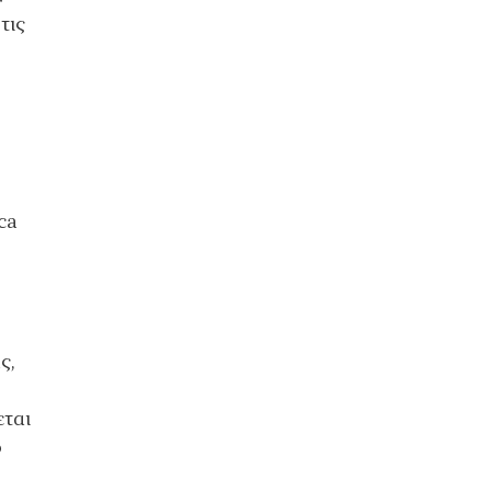
τις
ca
ς,
εται
ο