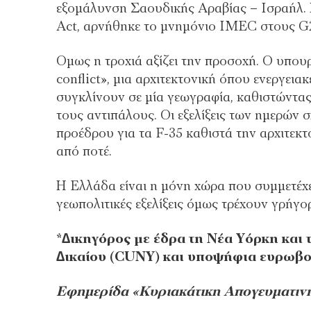
εξοµάλυνση Σαουδικής Αραβίας – Ισραήλ. 
Act, αρνήθηκε το µνηµόνιο IMEC στους G
Οµως η τροχιά αξίζει την προσοχή. Ο υπο
conflict», µια αρχιτεκτονική όπου ενεργεια
συγκλίνουν σε µία γεωγραφία, καθιστώντα
τους αντιπάλους. Οι εξελίξεις των ηµερών
προέδρου για τα F-35 καθιστά την αρχιτεκ
από ποτέ.
Η Ελλάδα είναι η µόνη χώρα που συµµετέχε
γεωπολιτικές εξελίξεις όµως τρέχουν γρήγορ
*∆ικηγόρος µε έδρα τη Νέα Υόρκη και
∆ικαίου (CUNY) και υποψήφια ευρωβου
Εφημερίδα «Κυριακάτικη Απογευματιν