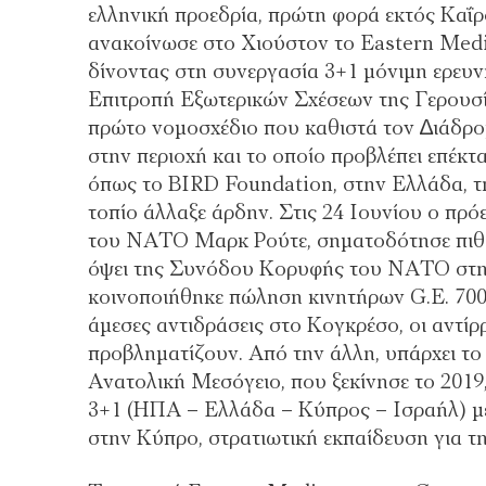
ελληνική προεδρία, πρώτη φορά εκτός Καΐρο
ανακοίνωσε στο Χιούστον το Eastern Medi
δίνοντας στη συνεργασία 3+1 µόνιµη ερευνη
Επιτροπή Εξωτερικών Σχέσεων της Γερουσί
πρώτο νοµοσχέδιο που καθιστά τον ∆ιάδρο
στην περιοχή και το οποίο προβλέπει επέκ
όπως το BIRD Foundation, στην Ελλάδα, τη
τοπίο άλλαξε άρδην. Στις 24 Ιουνίου ο πρ
του ΝΑΤΟ Μαρκ Ρούτε, σηµατοδότησε πιθα
όψει της Συνόδου Κορυφής του ΝΑΤΟ στην 
κοινοποιήθηκε πώληση κινητήρων G.E. 700
άµεσες αντιδράσεις στο Κογκρέσο, οι αντί
προβληµατίζουν. Από την άλλη, υπάρχει το
Ανατολική Μεσόγειο, που ξεκίνησε το 2019
3+1 (ΗΠΑ – Ελλάδα – Κύπρος – Ισραήλ) µ
στην Κύπρο, στρατιωτική εκπαίδευση για τ