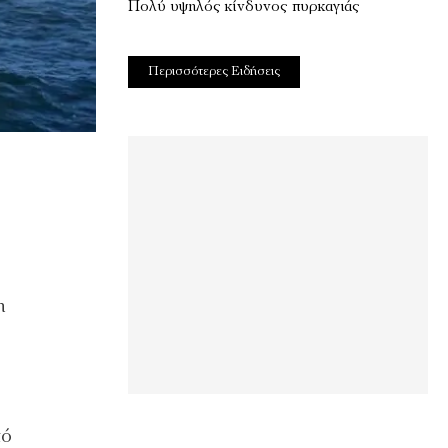
Πολύ υψηλός κίνδυνος πυρκαγιάς
Περισσότερες Ειδήσεις
η
πό