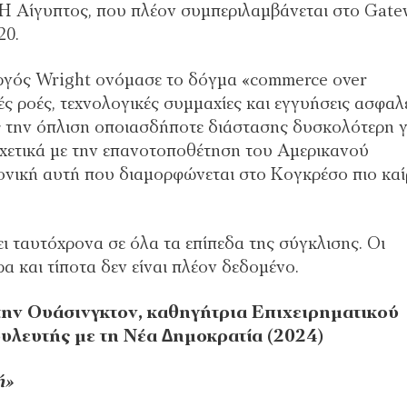
Η Αίγυπτος, που πλέον συµπεριλαµβάνεται στο Gate
20.
υργός Wright ονόµασε το δόγµα «commerce over
κές ροές, τεχνολογικές συµµαχίες και εγγυήσεις ασφαλ
ς την όπλιση οποιασδήποτε διάστασης δυσκολότερη γ
 σχετικά µε την επανοτοποθέτηση του Αµερικανού
τονική αυτή που διαµορφώνεται στο Κογκρέσο πιο καί
ι ταυτόχρονα σε όλα τα επίπεδα της σύγκλισης. Οι
α και τίποτα δεν είναι πλέον δεδοµένο.
 την Ουάσινγκτον, καθηγήτρια Επιχειρηµατικού
λευτής µε τη Νέα ∆ηµοκρατία (2024)
ή»