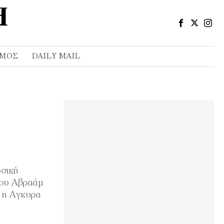
ΣΜΌΣ
DAILY MAIL
υσική
του Αβραάµ
ί η Αγκυρα