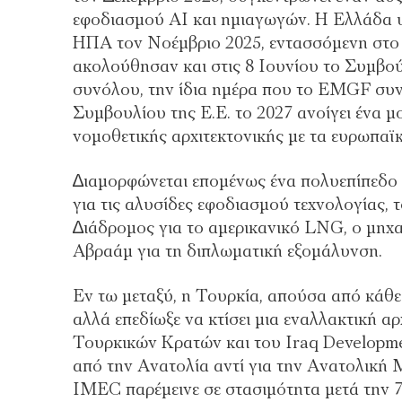
εφοδιασµού AI και ηµιαγωγών. Η Ελλάδα 
ΗΠΑ τον Νοέµβριο 2025, εντασσόµενη στο π
ακολούθησαν και στις 8 Ιουνίου το Συµβού
συνόλου, την ίδια ηµέρα που το EMGF συν
Συµβουλίου της Ε.Ε. το 2027 ανοίγει ένα 
νοµοθετικής αρχιτεκτονικής µε τα ευρωπαϊκ
∆ιαµορφώνεται εποµένως ένα πολυεπίπεδο σ
για τις αλυσίδες εφοδιασµού τεχνολογίας,
∆ιάδροµος για το αµερικανικό LNG, ο µηχα
Αβραάµ για τη διπλωµατική εξοµάλυνση.
Εν τω µεταξύ, η Τουρκία, απούσα από κάθε 
αλλά επεδίωξε να κτίσει µια εναλλακτική 
Τουρκικών Κρατών και του Iraq Developme
από την Ανατολία αντί για την Ανατολική 
IMEC παρέµεινε σε στασιµότητα µετά την 7