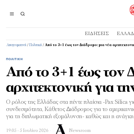
ΕΙΔΉΣΕΙΣ
ΕΛΛΆ
Απογευματινή
/
Πολιτική
/
Από το 3+1 έως τον ∆ιάδροµο: µια νέα αρχιτεκτονι
ΠΟΛΙΤΙΚΉ
Από το 3+1 έως τον ∆
αρχιτεκτονική για τ
Ο ρόλος της Ελλάδας στα πέντε πλαίσια -Pax Silica γ
συνδεσιµότητα, Κάθετος ∆ιάδροµος για το αµερικαν
για τη διπλωµατική εξοµάλυνση- καθώς και η ανάγκη
19:05 - 5 Ιουλίου 2026
Newsroom