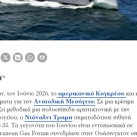
Υ*
, τον Ιούνιο 2026, το
αµερικανικό Κογκρέσο
και 
ήµατα για την
Ανατολική Μεσόγειο.
Σε µια κρίσιµη
ζει µεθοδικά µια πολυεπίπεδη αρχιτεκτονική µε την
ογείου, ο
Ντόναλντ Τραµπ
σηµατοδότησε πιθανή
35. Τα γεγονότα του Ιουνίου είναι εντυπωσιακά σε
erranean Gas Forum συνεδρίασε στην Ουάσινγκτον υ