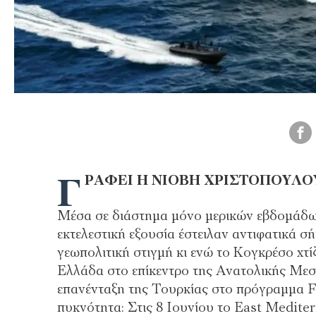
Γ
ΡΑΦΕΙ H ΝΙΟΒΗ ΧΡΙΣΤΟΠΟΥΛΟ
Μέσα σε διάστηµα µόνο µερικών εβδοµάδων
εκτελεστική εξουσία έστειλαν αντιφατικά σ
γεωπολιτική στιγµή κι ενώ το Κογκρέσο χτί
Ελλάδα στο επίκεντρο της Ανατολικής Μεσ
επανένταξη της Τουρκίας στο πρόγραµµα F-
πυκνότητα: Στις 8 Ιουνίου το East Medit