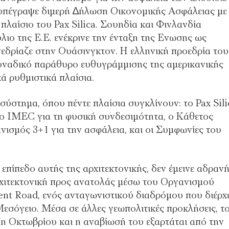
υπέγραψε διµερή ∆ήλωση Οικονοµικής Ασφάλειας µε 
λαίσιο του Pax Silica. Σουηδία και Φινλανδία
λιο της Ε.Ε. ενέκρινε την ένταξη της Ενωσης ως
εδρίαζε στην Ουάσινγκτον. Η ελληνική προεδρία του
µοναδικό παράθυρο ευθυγράµµισης της αµερικανικής
ά ρυθµιστικά πλαίσια.
ύστηµα, όπου πέντε πλαίσια συγκλίνουν: το Pax Sili
 το IMEC για τη φυσική συνδεσιµότητα, ο Κάθετος
νισµός 3+1 για την ασφάλεια, και οι Συµφωνίες του
επίπεδο αυτής της αρχιτεκτονικής, δεν έµεινε αδρανή
αρχιτεκτονική προς ανατολάς µέσω του Οργανισµού
nt Road, ενός ανταγωνιστικού διαδρόµου που διέρχ
Μεσόγειο. Μέσα σε άλλες γεωπολιτικές προκλήσεις, τ
η Οκτωβρίου και η αναβίωσή του εξαρτάται από την