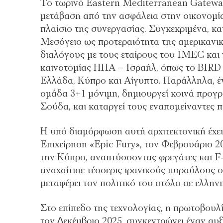
Το τωρινό Eastern Mediterranean Gateway 
µετάβαση από την ασφάλεια στην οικονοµία 
πλαίσιο της συνεργασίας. Συγκεκριµένα, κα
Μεσόγειο ως προτεραιότητα της αµερικανικ
διαλόγους µε τους εταίρους του IMEC και 
καινοτοµίας ΗΠΑ – Ισραήλ, όπως το BIRD F
Ελλάδα, Κύπρο και Αίγυπτο. Παράλληλα, έ
οµάδα 3+1 µόνιµη, δηµιουργεί κοινά προ
Σούδα, και καταργεί τους εναποµείναντες 
Η υπό διαµόρφωση αυτή αρχιτεκτονική έχει 
Επιχείρηση «Epic Fury», τον Φεβρουάριο 2
την Κύπρο, αναπτύσσοντας φρεγάτες και F-
αναχαίτισε τέσσερις ιρανικούς πυραύλους σ
µεταφέρει τον πολιτικό του στόλο σε ελλην
Στο επίπεδο της τεχνολογίας, η πρωτοβουλί
τον ∆εκέµβριο 2025, συγκεντρώνει έναν α