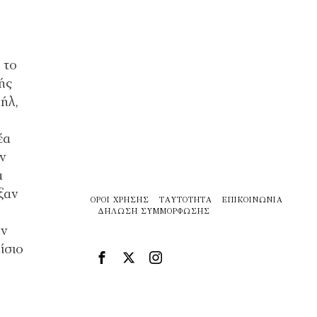
 το
ής
ήλ,
έα
ν
α
ξαν
ΌΡΟΙ ΧΡΉΣΗΣ
ΤΑΥΤΌΤΗΤΑ
ΕΠΙΚΟΙΝΩΝΊΑ
ΔΉΛΩΣΗ ΣΥΜΜΌΡΦΩΣΗΣ
ην
ίσιο