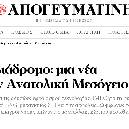
Η ΕΦΗΜΕΡΊΔΑ ΤΩΝ ΕΙΔΉΣΕΩΝ
ΔΑ
ΚΌΣΜΟΣ
ΟΙΚΟΝΟΜΊΑ
ΠΟΛΙΤΙΚΉ
ΠΟΛΙΤΙ
κή για την Ανατολική Μεσόγειο
ιάδροµο: µια νέα
ην Ανατολική Μεσόγειο
ια τις αλυσίδες εφοδιασµού τεχνολογίας, IMEC για τη φ
ικό LNG, µηχανισµός 3+1 για την ασφάλεια, Συµφωνίες 
 επαγρύπνησης απέναντι στις εναλλακτικές που προωθε