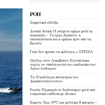
ΡΟΉ
Σημαντική εξέλιξη
Δυτική Αττική: Η επόμενη ημέρα μετά τις
πυρκαγιές – Τα έργα Antinero, η
αποκατάσταση και η «μάχη» πριν από τις
βροχές
Γιατί δεν πρέπει να «κλείσει» ο ΣΥΡΙΖΑ
Θρίλερ στον Λυκαβηττό: Εντοπίστηκε
σορός σε σπηλιά κοντά στο εκκλησάκι των
Αγίων Ισιδώρων
Τα 10 καλύτερα πανηγύρια του
Δεκαπενταύγουστου
Ρωσία: Πυρκαγιά σε διυλιστήριο μετά από
ουκρανική επίθεση με drones
Καιρός: Έως 39°C και μελτέμια 8 μποφόρ –