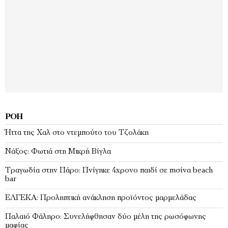
ΡΟΉ
Ήττα της Χαλ στο ντεμπούτο του Τζολάκη
Νάξος: Φωτιά στη Μικρή Βίγλα
Tραγωδία στην Πάρο: Πνίγηκε 4χρονο παιδί σε πισίνα beach
bar
ΕΛΓΕΚΑ: Προληπτική ανάκληση προϊόντος μαρμελάδας
Παλαιό Φάληρο: Συνελήφθησαν δύο μέλη της ρωσόφωνης
μαφίας