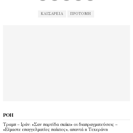
ΚΑΙΣΆΡΕΙΑ
ΠΡΟΤΟΜΉ
ΡΟΉ
Τραμπ – Ιράν: «Σαν παρτίδα σκάκι» οι διαπραγματεύσεις –
«Είμαστε επαγγελματίες παίκτες», απαντά η Τεχεράνη