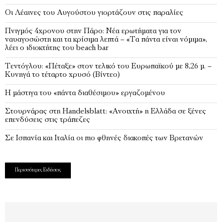
Οι Λέαινες του Αυγούστου γιορτάζουν στις παραλίες
Πνιγμός 4χρονου στην Πάρο: Νέα ερωτήματα για τον
ναυαγοσώστη και τα κρίσιμα λεπτά – «Τα πάντα είναι νόμιμα»,
λέει ο ιδιοκτήτης του beach bar
Τεντόγλου: «Πέταξε» στον τελικό του Ευρωπαϊκού με 8,26 μ. –
Κυνηγά το τέταρτο χρυσό (Βίντεο)
Η μάστιγα του «πάντα διαθέσιμου» εργαζομένου
Στουρνάρας στη Handelsblatt: «Ανοιχτή» η Ελλάδα σε ξένες
επενδύσεις στις τράπεζες
Σε Ισπανία και Ιταλία οι πιο φθηνές διακοπές των Βρετανών
Περισσότερες Ειδήσεις