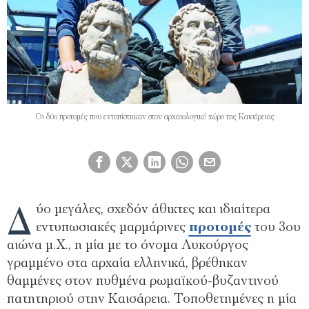
Οι δύο προτομές που εντοπίστηκαν στον αρχαιολογικό χώρο της Καισάρειας
Δ
ύο μεγάλες, σχεδόν άθικτες και ιδιαίτερα
εντυπωσιακές μαρμάρινες
προτομές
του 3ου
αιώνα μ.Χ., η μία με το όνομα Λυκούργος
γραμμένο στα αρχαία ελληνικά, βρέθηκαν
θαμμένες στον πυθμένα ρωμαϊκού-βυζαντινού
πατητηριού στην Καισάρεια. Τοποθετημένες η μία