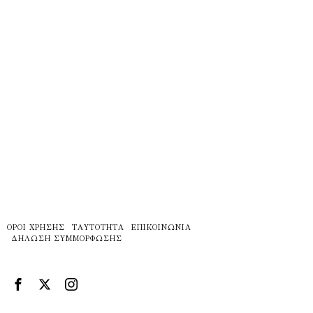
ΌΡΟΙ ΧΡΉΣΗΣ
ΤΑΥΤΌΤΗΤΑ
ΕΠΙΚΟΙΝΩΝΊΑ
ΔΉΛΩΣΗ ΣΥΜΜΌΡΦΩΣΗΣ