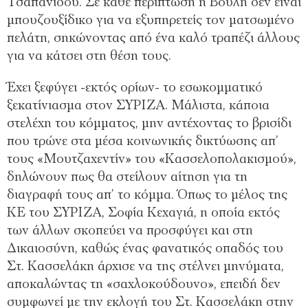
Τσαπανίδου. Σε κάθε περίπτωση η Βουλή δεν είναι
μπουζουξίδικο για να εξυπηρετείς τον ματσωμένο
πελάτη, σηκώνοντας από ένα καλό τραπέζι άλλους
για να κάτσει στη θέση τους.
Έχει ξεφύγει -εκτός ορίων- το εσωκομματικό
ξεκατίνιασμα στον ΣΥΡΙΖΑ. Μάλιστα, κάποια
στελέχη του κόμματος, μην αντέχοντας το βρισίδι
που τρώνε στα μέσα κοινωνικής δικτύωσης απ’
τους «Μουτζαχεντίν» του «Κασσελοπολακισμού»,
δηλώνουν πως θα στείλουν αίτηση για τη
διαγραφή τους απ’ το κόμμα. Όπως το μέλος της
ΚΕ του ΣΥΡΙΖΑ, Σοφία Κεχαγιά, η οποία εκτός
των άλλων σκοπεύει να προσφύγει και στη
Δικαιοσύνη, καθώς ένας φανατικός οπαδός του
Στ. Κασσελάκη άρχισε να της στέλνει μηνύματα,
αποκαλώντας τη «σαχλοκούδουνο», επειδή δεν
συμφωνεί με την εκλογή του Στ. Κασσελάκη στην