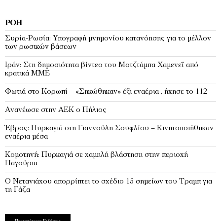
ΡΟΉ
Συρία-Ρωσία: Υπογραφή μνημονίου κατανόησης για το μέλλον
των ρωσικών βάσεων
Ιράν: Στη δημοσιότητα βίντεο του Μοτζτάμπα Χαμενεΐ από
κρατικά ΜΜΕ
Φωτιά στο Κορωπί – «Σηκώθηκαν» έξι εναέρια , ήχησε το 112
Ανανέωσε στην ΑΕΚ ο Πήλιος
Έβρος: Πυρκαγιά στη Γιαννούλη Σουφλίου – Κινητοποιήθηκαν
εναέρια μέσα
Κομοτηνή: Πυρκαγιά σε χαμηλή βλάστηση στην περιοχή
Παγούρια
Ο Νετανιάχου απορρίπτει το σχέδιο 15 σημείων του Τραμπ για
τη Γάζα