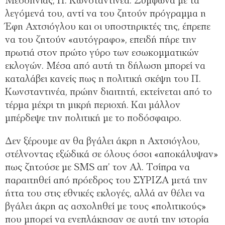
Μεσσηνίας, Π. Κωνσταντινέα. Σύμφωνα με τα
λεγόμενά του, αντί να του ζητούν πρόγραμμα η
Έφη Αχτσιόγλου και οι υποστηρικτές της, έπρεπε
να του ζητούν «αυτόγραφο», επειδή πήρε την
πρωτιά στον πρώτο γύρο των εσωκομματικών
εκλογών. Μέσα από αυτή τη δήλωση μπορεί να
καταλάβει κανείς πως η πολιτική σκέψη του Π.
Κωνσταντινέα, πρώην διαιτητή, εκτείνεται από το
τέρμα μέχρι τη μικρή περιοχή. Και μάλλον
μπέρδεψε την πολιτική με το ποδόσφαιρο.
Δεν ξέρουμε αν θα βγάλει άκρη η Αχτσιόγλου,
στέλνοντας εξώδικά σε όλους όσοι «αποκάλυψαν»
πως ζητούσε με SMS απ’ τον Αλ. Τσίπρα να
παραιτηθεί από πρόεδρος του ΣΥΡΙΖΑ μετά την
ήττα του στις εθνικές εκλογές, αλλά αν θέλει να
βγάλει άκρη ας ασχοληθεί με τους «πολιτικούς»
που μπορεί να ενεπλάκησαν σε αυτή την ιστορία