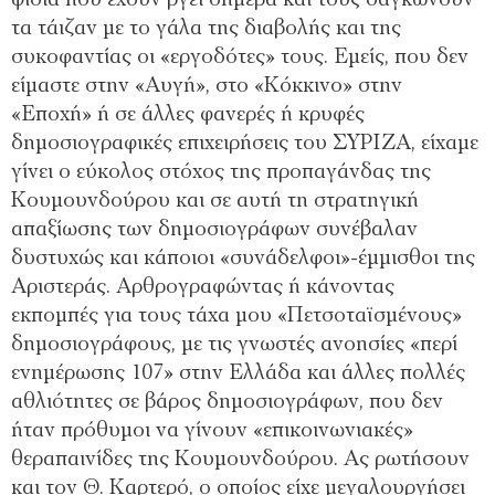
φίδια που έχουν βγει σήμερα και τους δαγκώνουν
τα τάιζαν με το γάλα της διαβολής και της
συκοφαντίας οι «εργοδότες» τους. Εμείς, που δεν
είμαστε στην «Αυγή», στο «Κόκκινο» στην
«Εποχή» ή σε άλλες φανερές ή κρυφές
δημοσιογραφικές επιχειρήσεις του ΣΥΡΙΖΑ, είχαμε
γίνει ο εύκολος στόχος της προπαγάνδας της
Κουμουνδούρου και σε αυτή τη στρατηγική
απαξίωσης των δημοσιογράφων συνέβαλαν
δυστυχώς και κάποιοι «συνάδελφοι»-έμμισθοι της
Αριστεράς. Αρθρογραφώντας ή κάνοντας
εκπομπές για τους τάχα μου «Πετσοταϊσμένους»
δημοσιογράφους, με τις γνωστές ανοησίες «περί
ενημέρωσης 107» στην Ελλάδα και άλλες πολλές
αθλιότητες σε βάρος δημοσιογράφων, που δεν
ήταν πρόθυμοι να γίνουν «επικοινωνιακές»
θεραπαινίδες της Κουμουνδούρου. Ας ρωτήσουν
και τον Θ. Καρτερό, ο οποίος είχε μεγαλουργήσει