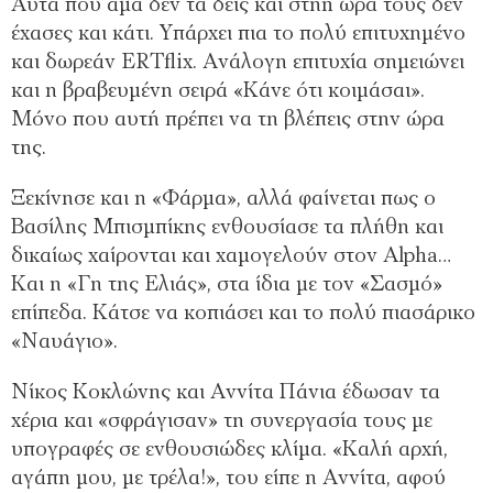
Αυτά που άμα δεν τα δεις και στηn ώρα τους δεν
έχασες και κάτι. Υπάρχει πια το πολύ επιτυχημένο
και δωρεάν ERTflix. Ανάλογη επιτυχία σημειώνει
και η βραβευμένη σειρά «Κάνε ότι κοιμάσαι».
Μόνο που αυτή πρέπει να τη βλέπεις στην ώρα
της.
Ξεκίνησε και η «Φάρμα», αλλά φαίνεται πως ο
Βασίλης Μπισμπίκης ενθουσίασε τα πλήθη και
δικαίως χαίρονται και χαμογελούν στον Αlpha…
Και η «Γη της Ελιάς», στα ίδια με τον «Σασμό»
επίπεδα. Κάτσε να κοπιάσει και το πολύ πιασάρικο
«Ναυάγιο».
Νίκος Κοκλώνης και Αννίτα Πάνια έδωσαν τα
χέρια και «σφράγισαν» τη συνεργασία τους με
υπογραφές σε ενθουσιώδες κλίμα. «Καλή αρχή,
αγάπη μου, με τρέλα!», του είπε η Αννίτα, αφού