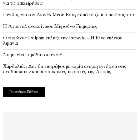
για τις επιχειρήσεις
Πένθος για τον Λιονέλ Μέσι: Έφυγε από τη ζωή ο πατέρας του
Η Άρσεναλ ανακοίνωσε Μπρούνο Γκιμαράες
Ο τυφώνας Dolphin έπληξε την Ιαπωνία – H Κίνα έκλεισε
λιμάνια
Να μη γίνει ομάδα του ενός!
Χαρδαλιάς: Δεν θα επιτρέψουμε καμία ανεμογεννήτρια στις
αναδασωτέες και πυρόπληκτες περιοχές της Αττικής
Περισσότερες Ειδήσεις