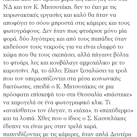
ΝΔ και τον Κ. Μητσοτάκη, δεν το έχει με τις
χειρωνακτικές εργασίες και καλό θα ήταν να
αποφύγει το σόου μπροστά στις κάμερες και τους
φωτογράφους. Δεν ήταν πως φτυάρισε μόνο μία
φορά, δύο λιγότερες και από τους παπάδες όταν
κηδεύουν τους νεκρούς για να είναι ελαφρύ το
χώμα που θα τους σκεπάσει, αλλά πήγαινε βόλτα
το φτυάρι, λες και κουβάλαγε αμμοχάλικο με το
καροτσίνι. Αμ, το άλλο; Είχαν ξεσαλώσει τα τρολ
που τον υπερασπίζονται στα μέσα κοινωνικής
δικτύωσης, επειδή ο Κ. Μητσοτάκης σε μια
πρόσφατη επίσκεψή του στη Θεσσαλία «πιάστηκε»
να χαμογελά σε ένα φωτογραφικό κλικ. Τι
«αναίσθητο» τον έλεγαν, τι «χάχα», τι «παχύδερμο»
και τα λοιπά. Χθες που ο ίδιος ο Σ. Κασσελάκης
έδειχνε να είναι μες στην τρελή χαρά,
παιχνιδίζοντας με τις κάμερες, ήταν απλά Δευτέρα