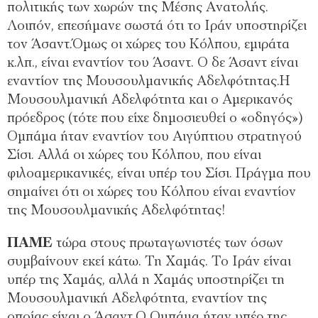
πολιτικής των χωρών της Μέσης Ανατολής.
Λοιπόν, επεσήμανε σωστά ότι το Ιράν υποστηρίζει
τον Άσαντ.Όμως οι χώρες του Κόλπου, εμιράτα
κ.λπ., είναι εναντίον του Άσαντ. Ο δε Άσαντ είναι
εναντίον της Μουσουλμανικής Αδελφότητας.Η
Μουσουλμανική Αδελφότητα και ο Αμερικανός
πρόεδρος (τότε που είχε δημοσιευθεί ο «οδηγός»)
Ομπάμα ήταν εναντίον του Αιγύπτιου στρατηγού
Σίσι. Αλλά οι χώρες του Κόλπου, που είναι
φιλοαμερικανικές, είναι υπέρ του Σίσι. Πράγμα που
σημαίνει ότι οι χώρες του Κόλπου είναι εναντίον
της Μουσουλμανικής Αδελφότητας!
ΠΑΜΕ
τώρα στους πρωταγωνιστές των όσων
συμβαίνουν εκεί κάτω. Τη Χαμάς. Το Ιράν είναι
υπέρ της Χαμάς, αλλά η Χαμάς υποστηρίζει τη
Μουσουλμανική Αδελφότητα, εναντίον της
οποίας είναι ο Άσαντ.Ο Ομπάμα ήταν υπέρ της