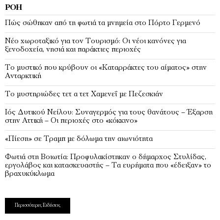
ΡΟΉ
Πώς σώθηκαν από τη φωτιά τα μνημεία στο Πόρτο Γερμενό
Νέο χωροταξικό για τον Τουρισμό: Οι νέοι κανόνες για
ξενοδοχεία, νησιά και παράκτιες περιοχές
Το μυστικό που κρύβουν οι «Καταρράκτες του αίματος» στην
Ανταρκτική
Το μυστηριώδες τετ α τετ Χαμενεΐ με Πεζεσκιάν
Ιός Δυτικού Νείλου: Συναγερμός για τους θανάτους – Έξαρση
στην Αττική – Οι περιοχές στο «κόκκινο»
«Πίεση» σε Τραμπ με δόλωμα την αιωνιότητα
Φωτιά στη Βοιωτία: Προφυλακίστηκαν ο δήμαρχος Στυλίδας,
εργολάβος και κατασκευαστής – Τα ευρήματα που «έδειξαν» το
βραχυκύκλωμα
Περισσότερες Ειδήσεις