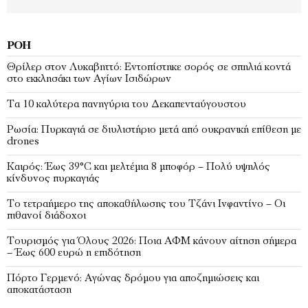
ΡΟΉ
Θρίλερ στον Λυκαβηττό: Εντοπίστηκε σορός σε σπηλιά κοντά
στο εκκλησάκι των Αγίων Ισιδώρων
Τα 10 καλύτερα πανηγύρια του Δεκαπενταύγουστου
Ρωσία: Πυρκαγιά σε διυλιστήριο μετά από ουκρανική επίθεση με
drones
Καιρός: Έως 39°C και μελτέμια 8 μποφόρ – Πολύ υψηλός
κίνδυνος πυρκαγιάς
Το τετραήμερο της αποκαθήλωσης του Τζάνι Ινφαντίνο – Οι
πιθανοί διάδοχοι
Τουρισμός για Όλους 2026: Ποια ΑΦΜ κάνουν αίτηση σήμερα
– Έως 600 ευρώ η επιδότηση
Πόρτο Γερμενό: Αγώνας δρόμου για αποζημιώσεις και
αποκατάσταση