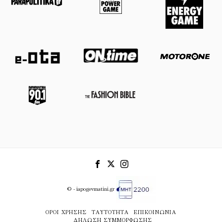
© - iapogevmatini.gr
ΌΡΟΙ ΧΡΉΣΗΣ
ΤΑΥΤΌΤΗΤΑ
ΕΠΙΚΟΙΝΩΝΊΑ
ΔΉΛΩΣΗ ΣΥΜΜΌΡΦΩΣΗΣ