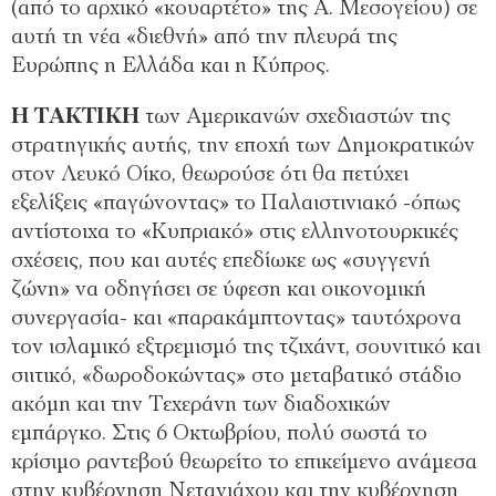
(από το αρχικό «κουαρτέτο» της Α. Μεσογείου) σε
αυτή τη νέα «διεθνή» από την πλευρά της
Ευρώπης η Ελλάδα και η Κύπρος.
Η ΤΑΚΤΙΚΗ
των Αμερικανών σχεδιαστών της
στρατηγικής αυτής, την εποχή των Δημοκρατικών
στον Λευκό Οίκο, θεωρούσε ότι θα πετύχει
εξελίξεις «παγώνοντας» το Παλαιστινιακό -όπως
αντίστοιχα το «Κυπριακό» στις ελληνοτουρκικές
σχέσεις, που και αυτές επεδίωκε ως «συγγενή
ζώνη» να οδηγήσει σε ύφεση και οικονομική
συνεργασία- και «παρακάμπτοντας» ταυτόχρονα
τον ισλαμικό εξτρεμισμό της τζιχάντ, σουνιτικό και
σιιτικό, «δωροδοκώντας» στο μεταβατικό στάδιο
ακόμη και την Τεχεράνη των διαδοχικών
εμπάργκο. Στις 6 Οκτωβρίου, πολύ σωστά το
κρίσιμο ραντεβού θεωρείτο το επικείμενο ανάμεσα
στην κυβέρνηση Νετανιάχου και την κυβέρνηση