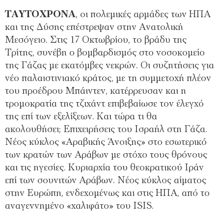
ΤΑΥΤΟΧΡΟΝΑ
, οι πολεμικές αρμάδες των ΗΠΑ
και της Δύσης επέστρεψαν στην Ανατολική
Μεσόγειο. Στις 17 Οκτωβρίου, το βράδυ της
Τρίτης, συνέβη ο βομβαρδισμός στο νοσοκομείο
της Γάζας με εκατόμβες νεκρών. Οι συζητήσεις για
νέο παλαιστινιακό κράτος, με τη συμμετοχή πλέον
του προέδρου Μπάιντεν, κατέρρευσαν και η
τρομοκρατία της τζιχάντ επιβεβαίωσε τον έλεγχό
της επί των εξελίξεων. Και τώρα τι θα
ακολουθήσει; Επιχειρήσεις του Ισραήλ στη Γάζα.
Νέος κύκλος «Αραβικής Άνοιξης» στο εσωτερικό
των κρατών των Αράβων με στόχο τους θρόνους
και τις ηγεσίες. Κυριαρχία του θεοκρατικού Ιράν
επί των σουνιτών Αράβων. Νέος κύκλος αίματος
στην Ευρώπη, ενδεχομένως και στις ΗΠΑ, από το
αναγεννημένο «χαλιφάτο» του ISIS.