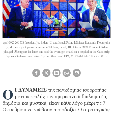
epa10925266 US President Joe Biden (L) and Israeli Prime Minister Benjamin Netanyahu
(R) during a joint press confrence in Tel Aviv, Israel, 18 October 2023. President Biden
pledged US support for Israel and said the overnight attack on a hospital in the Gaza strip
'appears' to have been caused 'by the other team' EPA/MIRIAM ALSTER / POOL
Ο
Ι ΔΥΝΑΜΕΙΣ
της παγκόσμιας ισορροπίας
με επικεφαλής την αμερικανική διπλωματία,
δημόσια και μυστική, είχαν κάθε λόγο μέχρι τις 7
Οκτωβρίου να νιώθουν αισιοδοξία. Ο στρατηγικός