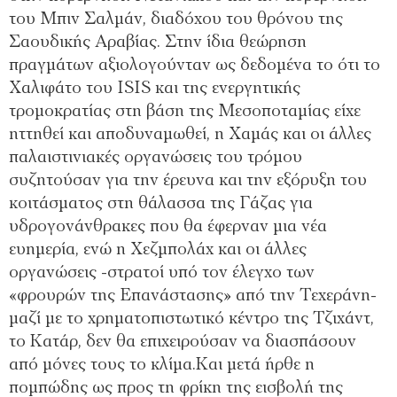
του Μπιν Σαλμάν, διαδόχου του θρόνου της
Σαουδικής Αραβίας. Στην ίδια θεώρηση
πραγμάτων αξιολογούνταν ως δεδομένα το ότι το
Χαλιφάτο του ISIS και της ενεργητικής
τρομοκρατίας στη βάση της Μεσοποταμίας είχε
ηττηθεί και αποδυναμωθεί, η Χαμάς και οι άλλες
παλαιστινιακές οργανώσεις του τρόμου
συζητούσαν για την έρευνα και την εξόρυξη του
κοιτάσματος στη θάλασσα της Γάζας για
υδρογονάνθρακες που θα έφερναν μια νέα
ευημερία, ενώ η Χεζμπολάχ και οι άλλες
οργανώσεις -στρατοί υπό τον έλεγχο των
«φρουρών της Επανάστασης» από την Τεχεράνη-
μαζί με το χρηματοπιστωτικό κέντρο της Τζιχάντ,
το Κατάρ, δεν θα επιχειρούσαν να διασπάσουν
από μόνες τους το κλίμα.Και μετά ήρθε η
πομπώδης ως προς τη φρίκη της εισβολή της