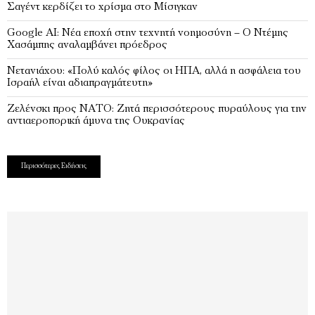
Σαγέντ κερδίζει το χρίσμα στο Μίσιγκαν
Google AI: Νέα εποχή στην τεχνητή νοημοσύνη – Ο Ντέμης
Χασάμπης αναλαμβάνει πρόεδρος
Νετανιάχου: «Πολύ καλός φίλος οι ΗΠΑ, αλλά η ασφάλεια του
Ισραήλ είναι αδιαπραγμάτευτη»
Ζελένσκι προς ΝΑΤΟ: Ζητά περισσότερους πυραύλους για την
αντιαεροπορική άμυνα της Ουκρανίας
Περισσότερες Ειδήσεις