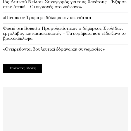
Ιός Δυτικού Νείλου: Συναγερμός για τους θανάτους – Έξαρση
στην Αττική – Οι περιοχές στο «κόκκινο»
«Πίεση» σε Τραμπ με δόλωμα την αιωνιότητα
Φωτιά στη Βοιωτία: Προφυλακίστηκαν ο δήμαρχος Στυλίδας,
εργολάβος και κατασκευαστής – Τα ευρήματα που «έδειξαν» το
βραχυκύκλωμα
«Ονειρεύονται βουλευτικά έδρανα και συνωμοσίες»
Περισσότερες Ειδήσεις