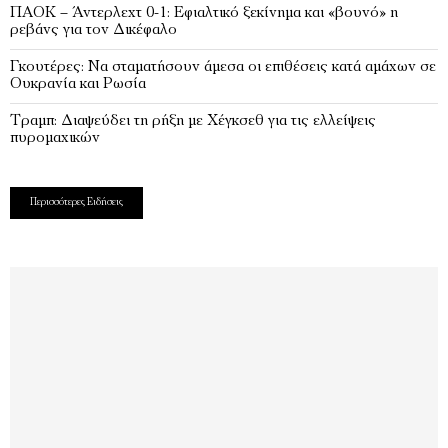
ΠΑΟΚ – Άντερλεχτ 0-1: Εφιαλτικό ξεκίνημα και «βουνό» η
ρεβάνς για τον Δικέφαλο
Γκουτέρες: Να σταματήσουν άμεσα οι επιθέσεις κατά αμάχων σε
Ουκρανία και Ρωσία
Τραμπ: Διαψεύδει τη ρήξη με Χέγκσεθ για τις ελλείψεις
πυρομαχικών
Περισσότερες Ειδήσεις