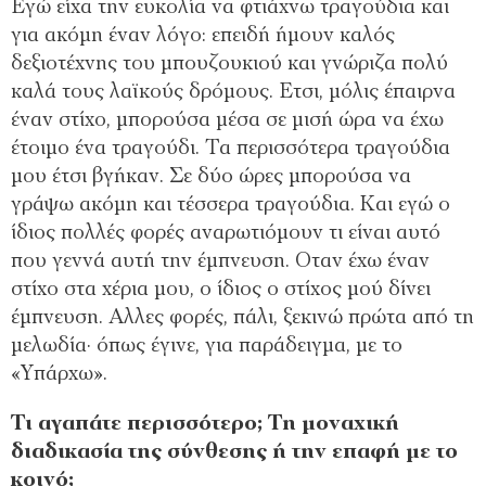
Εγώ είχα την ευκολία να φτιάχνω τραγούδια και
για ακόμη έναν λόγο: επειδή ήμουν καλός
δεξιοτέχνης του μπουζουκιού και γνώριζα πολύ
καλά τους λαϊκούς δρόμους. Ετσι, μόλις έπαιρνα
έναν στίχο, μπορούσα μέσα σε μισή ώρα να έχω
έτοιμο ένα τραγούδι. Τα περισσότερα τραγούδια
μου έτσι βγήκαν. Σε δύο ώρες μπορούσα να
γράψω ακόμη και τέσσερα τραγούδια. Και εγώ ο
ίδιος πολλές φορές αναρωτιόμουν τι είναι αυτό
που γεννά αυτή την έμπνευση. Οταν έχω έναν
στίχο στα χέρια μου, ο ίδιος ο στίχος μού δίνει
έμπνευση. Αλλες φορές, πάλι, ξεκινώ πρώτα από τη
μελωδία· όπως έγινε, για παράδειγμα, με το
«Υπάρχω».
Τι αγαπάτε περισσότερο; Τη μοναχική
διαδικασία της σύνθεσης ή την επαφή με το
κοινό;