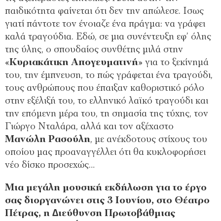
παιδικότητα φαίνεται ότι δεν την απώλεσε. Ισως
γιατί πάντοτε τον ένοιαζε ένα πράγμα: να γράφει
καλά τραγούδια. Εδώ, σε μια συνέντευξη εφ’ όλης
της ύλης, ο σπουδαίος συνθέτης μιλά στην
«
Κυριακάτικη Απογευματινή
» για το ξεκίνημά
του, την έμπνευση, το πώς γράφεται ένα τραγούδι,
τους ανθρώπους που έπαιξαν καθοριστικό ρόλο
στην εξέλιξή του, το ελληνικό λαϊκό τραγούδι και
την επόμενη μέρα του, τη σημασία της τύχης, τον
Γιώργο Νταλάρα, αλλά και τον αξέχαστο
Μανώλη Ρασούλη
, με ανέκδοτους στίχους του
οποίου μας προαναγγέλλει ότι θα κυκλοφορήσει
νέο δίσκο προσεχώς…
Μια μεγάλη μουσική εκδήλωση για το έργο
σας διοργανώνει στις 3 Ιουνίου, στο Θέατρο
Πέτρας, η ∆ιεύθυνση Πρωτοβάθμιας