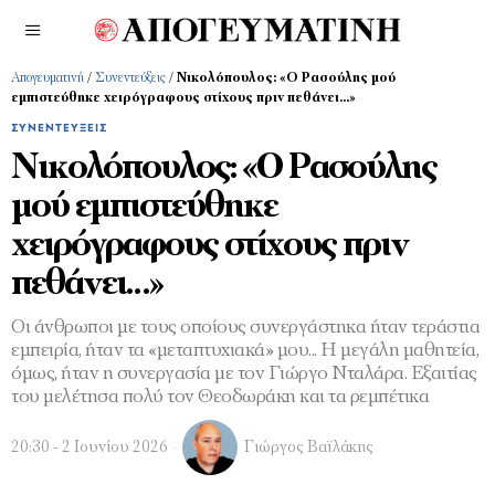
Απογευματινή
/
Συνεντεύξεις
/
Νικολόπουλος: «Ο Ρασούλης μού
εμπιστεύθηκε χειρόγραφους στίχους πριν πεθάνει…»
ΣΥΝΕΝΤΕΎΞΕΙΣ
Νικολόπουλος: «Ο Ρασούλης
μού εμπιστεύθηκε
χειρόγραφους στίχους πριν
πεθάνει…»
Οι άνθρωποι με τους οποίους συνεργάστηκα ήταν τεράστια
εμπειρία, ήταν τα «μεταπτυχιακά» μου... Η μεγάλη μαθητεία,
όμως, ήταν η συνεργασία με τον Γιώργο Νταλάρα. Εξαιτίας
του μελέτησα πολύ τον Θεοδωράκη και τα ρεμπέτικα
20:30 - 2 Ιουνίου 2026
Γιώργος Βαϊλάκης