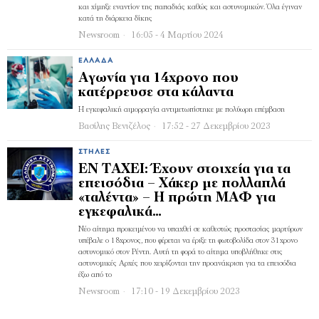
και χίμηξε εναντίον της παπαδιάς καθώς και αστυνομικών. Όλα έγιναν
κατά τη διάρκεια δίκης
Newsroom
16:05 - 4 Μαρτίου 2024
ΕΛΛΆΔΑ
Αγωνία για 14χρονο που
κατέρρευσε στα κάλαντα
Η εγκεφαλική αιμορραγία αντιμετωπίστηκε με πολύωρη επέμβαση
Βασίλης Βενιζέλος
17:52 - 27 Δεκεμβρίου 2023
ΣΤΉΛΕΣ
ΕΝ ΤΑΧΕΙ: Έχουν στοιχεία για τα
επεισόδια – Χάκερ με πολλαπλά
«ταλέντα» – Η πρώτη ΜΑΦ για
εγκεφαλικά…
Νέο αίτημα προκειμένου να υπαχθεί σε καθεστώς προστασίας μαρτύρων
υπέβαλε ο 18χρονος, που φέρεται να έριξε τη φωτοβολίδα στον 31χρονο
αστυνομικό στον Ρέντη. Αυτή τη φορά το αίτημα υποβλήθηκε στις
αστυνομικές Αρχές που χειρίζονται την προανάκριση για τα επεισόδια
έξω από το
Newsroom
17:10 - 19 Δεκεμβρίου 2023