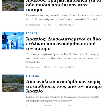
Άραχθος: Τραγική κατάληξη για τα
δύο παιδιά που έπεσαν στον
ποταμό
Εγκεφαλικός θάνατος για τα δύο παιδιά 12 και 14 ετών που έπεσαν στον
Άραχθο. Οι γονείς δώρισαν τα όργανά τους για να σωθούν άλλες ζωές
Newsroom
14:50 - 13 Ιουνίου 2025
ΕΛΛΆΔΑ
Άραχθος: Διασωληνωμένοι οι δύο
ανήλικοι που ανασύρθηκαν από
τον ποταμό
Τα παιδιά μεταφέρθηκαν άμεσα στη Μονάδα Εντατικής Θεραπείας για
παρακολούθηση και σταθεροποίηση, με τους γιατρούς να παραμένουν
επιφυλακτικοί
Newsroom
18:34 - 11 Ιουνίου 2025
ΕΙΔΉΣΕΙΣ
Δύο ανήλικοι ανασύρθηκαν χωρίς
τις αισθήσεις τους από τον ποταμό
Άραχθο
Κάτοικοι της περιοχής εντόπισαν τα δύο ανήλικα παιδιά στον Άραχθο
και με βάρκες επιχείρησαν να τα διασώσουν