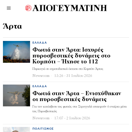
Άρτα
ΕΛΛΆΔΑ
Φωτιά στην Άρτα: Ισχυρές
πυροσβεστικές δυνάμεις στο
Κομπότι – Ήχησε το 112
Πυρκαγιά σε αγροτοδασική έκταση στο Κομπότι Άρτας
Newsroom
15:26 - 31 Ιουλίου 2026
ΕΛΛΆΔΑ
Φωτιά στην Άρτα – Ενισχύθηκαν
οι πυροσβεστικές δυνάμεις
Για την κατάσβεση της φωτιάς στη Στρογγυλή επιχειρούν 6 εναέρια μέσα
της Πυροσβεστικής
Newsroom
17:07 - 2 Ιουλίου 2026
ΠΟΛΙΤΙΣΜΌΣ