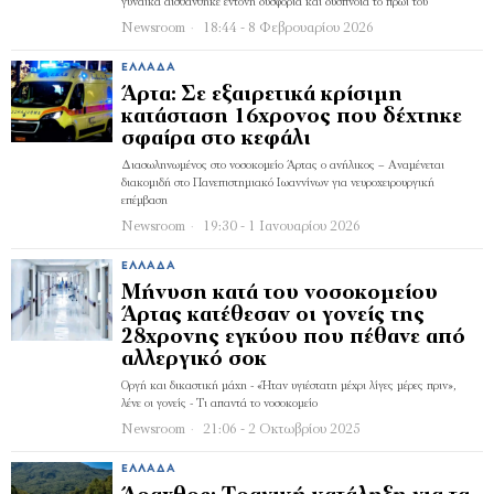
γυναίκα αισθάνθηκε έντονη δυσφορία και δύσπνοια το πρωί του
Newsroom
18:44 - 8 Φεβρουαρίου 2026
ΕΛΛΆΔΑ
Άρτα: Σε εξαιρετικά κρίσιμη
κατάσταση 16χρονος που δέχτηκε
σφαίρα στο κεφάλι
Διασωληνωμένος στο νοσοκομείο Άρτας ο ανήλικος – Αναμένεται
διακομιδή στο Πανεπιστημιακό Ιωαννίνων για νευροχειρουργική
επέμβαση
Newsroom
19:30 - 1 Ιανουαρίου 2026
ΕΛΛΆΔΑ
Μήνυση κατά του νοσοκομείου
Άρτας κατέθεσαν οι γονείς της
28χρονης εγκύου που πέθανε από
αλλεργικό σοκ
Οργή και δικαστική μάχη - «Ήταν υγιέστατη μέχρι λίγες μέρες πριν»,
λένε οι γονείς - Τι απαντά το νοσοκομείο
Newsroom
21:06 - 2 Οκτωβρίου 2025
ΕΛΛΆΔΑ