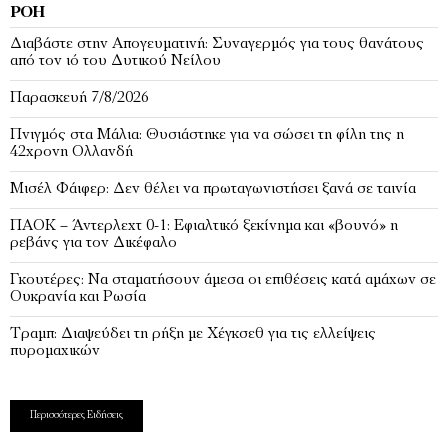
ΡΟΉ
Διαβάστε στην Απογευματινή: Συναγερμός για τους θανάτους
από τον ιό του Δυτικού Νείλου
Παρασκευή 7/8/2026
Πνιγμός στα Μάλια: Θυσιάστηκε για να σώσει τη φίλη της η
42χρονη Ολλανδή
Μισέλ Φάιφερ: Δεν θέλει να πρωταγωνιστήσει ξανά σε ταινία
ΠΑΟΚ – Άντερλεχτ 0-1: Εφιαλτικό ξεκίνημα και «βουνό» η
ρεβάνς για τον Δικέφαλο
Γκουτέρες: Να σταματήσουν άμεσα οι επιθέσεις κατά αμάχων σε
Ουκρανία και Ρωσία
Τραμπ: Διαψεύδει τη ρήξη με Χέγκσεθ για τις ελλείψεις
πυρομαχικών
Περισσότερες Ειδήσεις