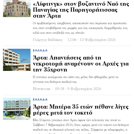
«Λίφτινγκ» στον βυζαντινό Ναό της
Παναγίας της Παρηγορήτισσας
στην Άρτα
Οι προβλεπόμενες επεμβάσεις αποσκοπούν στη στερέωση και προστασία
του, στην αναβάθμιση της μορφής και της εσωτερικής διαρρύθμισής του,
αλλά και στην ανάδειξή του, ως σύνολο
Γιώργος Βαϊλάκης
12:06 - 13 Φεβρουαρίου 2026
ΕΛΛΆΔΑ
Άρτα: Απαντήσεις από τη
νεκροτομή αναμένουν οι Αρχές για
την 35χρονη
Η γυναίκα κατέρρευσε στο σπίτι της μόλις δύο εβδομάδες μετά τη
γέννηση του δεύτερου παιδιού της
Newsroom
09:18 - 9 Φεβρουαρίου 2026
ΕΛΛΆΔΑ
Άρτα: Μητέρα 35 ετών πέθανε λίγες
μέρες μετά τον τοκετό
Μία 35χρονη γυναίκα στην Άρτα άφησε την τελευταία της πνοή το
Σάββατο 7 Φεβρουαρίου 2026, λίγες ημέρες μετά τον τοκετό του δεύτερου
παιδιού της σε ιδιωτική κλινική της πόλης. Σύμφωνα με πληροφορίες, η