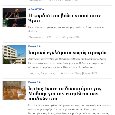
Newsroom
13:43 - 11 Ιουνίου 2025
ΑΘΛΗΤΙΚΆ
Η καρδιά του βόλεϊ χτυπά στην
Άρτα
Οι «αιώνιοι», ο πρωτάρης και ο έμπειρος στο Final 4 του Κυπέλλου
Ανδρών
Newsroom
09:30 - 28 Μαρτίου 2025
ΕΛΛΆΔΑ
Ιατρικά εγκλήματα χωρίς τιμωρία
Απανωτές καταγγελίες για θανάτους ασθενών στο Νοσοκομείο Άρτας -
Εκτός του διευθυντή, και καταδικασμένος παθολόγος παραμένει στο
πόστο του - Σωρεία φονικών λαθών και στη Θεσσαλονίκη
Γιώργος Σόμπολος
16:28 - 27 Νοεμβρίου 2024
ΕΛΛΆΔΑ
Ιερέας έκανε το δικαστήριο γης
Μαδιάμ για την επιμέλεια των
παιδιών του
Γρονθοκόπησε την πρώην σύζυγό του και τους αστυνομικούς και συνέχισε
στο αστυνομικό τμήμα Σε ρινγκ μετατράπηκε η αίθουσα των
δικαστηρίων της Άρτας, όταν ένας κληρικός μιμήθηκε τους πυγμάχους