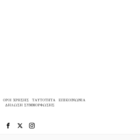
ΌΡΟΙ ΧΡΉΣΗΣ
ΤΑΥΤΌΤΗΤΑ
ΕΠΙΚΟΙΝΩΝΊΑ
ΔΉΛΩΣΗ ΣΥΜΜΌΡΦΩΣΗΣ