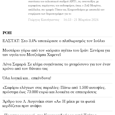
συχνότητα του τηλεοπτικού σταθμού ΑΝΤ1, τις συνεντεύξεις με
κορυφαίους παράγοντες του ποδοσφαίρου, όπως ο Ζοζέ Μουρίνιο,
υπάλληλος στο γραφείο Τύπου της Κουμουνδούρου με αποστολή την
ενημέρωση των δημοσιογράφων για το
Γιώργος Κατσίγιαννης
16:53 - 21 Μαρτίου 2024
ΡΟΉ
EΛΣΤΑΤ: Στο 3,4% υποχώρησε ο πληθωρισμός τον Ιούλιο
Μυστήριο γύρω από τον «αόρατο ηγέτη» του Ιράν: Σενάρια για
την υγεία του Μοτζτάμπα Χαμενεΐ
Λένα Σαμαρά: Σε κλίμα συγκίνησης το μνημόσυνο για τον έναν
χρόνο από τον θάνατο της
Όλα λογικά και… επικίνδυνα!
«Σαφάρι» ελέγχων στις παραλίες: Πάνω από 1.500 αυτοψίες,
πρόστιμα έως 73.000 ευρώ και λουκέτα σε επιχειρήσεις
Άρθρο του Λ. Αυγενάκη στην «Α»: Η μάχη με τη φωτιά
κερδίζεται πριν ανάψει