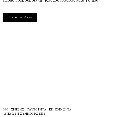
«Πρασινοφρουροί» της Κουμουνδούρου κατά Τσίπρα
Περισσότερες Ειδήσεις
ΌΡΟΙ ΧΡΉΣΗΣ
ΤΑΥΤΌΤΗΤΑ
ΕΠΙΚΟΙΝΩΝΊΑ
ΔΉΛΩΣΗ ΣΥΜΜΌΡΦΩΣΗΣ