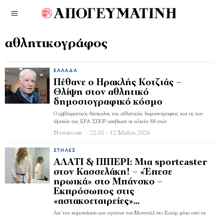
αθλητικογράφος
ΕΛΛΆΔΑ
Πέθανε ο Ηρακλής Κοτζιάς –
Θλίψη στον αθλητικό
δημοσιογραφικό κόσμο
Ο εμβληματικός δάσκαλος της αθλητικής δημοσιογραφίας και εκ των
ιδρυτών της ΕΡΑ ΣΠΟΡ απεβίωσε σε ηλικία 88 ετών
Newsroom
22:31 - 12 Μαΐου 2026
ΣΤΉΛΕΣ
ΑΛΑΤΙ & ΠΙΠΕΡΙ: Μια sportcaster
στον Κασσελάκη! – «Έπεσε
ηρωικά» στο Μπάνσκο –
Εκπρόσωπος στις
«αστακοεταιρείες»…
Απ’ την παρουσίαση των αγώνων του Μουντιάλ στο Κατάρ μέσα από τη