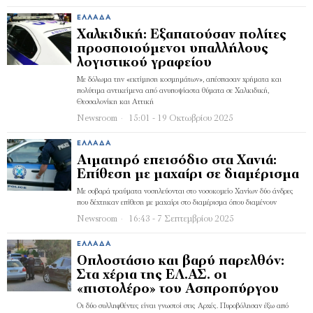
ΕΛΛΆΔΑ
Χαλκιδική: Εξαπατούσαν πολίτες
προσποιούμενοι υπαλλήλους
λογιστικού γραφείου
Με δόλωμα την «εκτίμηση κοσμημάτων», απέσπασαν χρήματα και
πολύτιμα αντικείμενα από ανυποψίαστα θύματα σε Χαλκιδική,
Θεσσαλονίκη και Αττική
Newsroom
15:01 - 19 Οκτωβρίου 2025
ΕΛΛΆΔΑ
Αιματηρό επεισόδιο στα Χανιά:
Επίθεση με μαχαίρι σε διαμέρισμα
Με σοβαρά τραύματα νοσηλεύονται στο νοσοκομείο Χανίων δύο άνδρες
που δέχτηκαν επίθεση με μαχαίρι στο διαμέρισμα όπου διαμένουν
Newsroom
16:43 - 7 Σεπτεμβρίου 2025
ΕΛΛΆΔΑ
Οπλοστάσιο και βαρύ παρελθόν:
Στα χέρια της ΕΛ.ΑΣ. οι
«πιστολέρο» του Ασπροπύργου
Οι δύο συλληφθέντες είναι γνωστοί στις Αρχές. Πυροβόλησαν έξω από