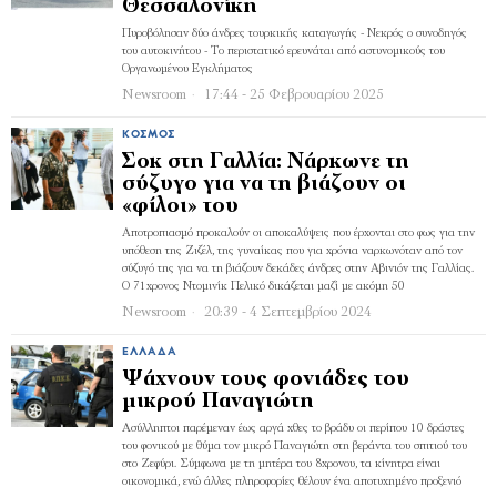
Θεσσαλονίκη
Πυροβόλησαν δύο άνδρες τουρκικής καταγωγής - Νεκρός ο συνοδηγός
του αυτοκινήτου - Το περιστατικό ερευνάται από αστυνομικούς του
Οργανωμένου Εγκλήματος
Newsroom
17:44 - 25 Φεβρουαρίου 2025
ΚΌΣΜΟΣ
Σοκ στη Γαλλία: Νάρκωνε τη
σύζυγο για να τη βιάζουν οι
«φίλοι» του
Αποτροπιασμό προκαλούν οι αποκαλύψεις που έρχονται στο φως για την
υπόθεση της Ζιζέλ, της γυναίκας που για χρόνια ναρκωνόταν από τον
σύζυγό της για να τη βιάζουν δεκάδες άνδρες στην Αβινιόν της Γαλλίας.
Ο 71χρονος Ντομινίκ Πελικό δικάζεται μαζί με ακόμη 50
Newsroom
20:39 - 4 Σεπτεμβρίου 2024
ΕΛΛΆΔΑ
Ψάχνουν τους φονιάδες του
μικρού Παναγιώτη
Ασύλληπτοι παρέμεναν έως αργά χθες το βράδυ οι περίπου 10 δράστες
του φονικού με θύμα τον μικρό Παναγιώτη στη βεράντα του σπιτιού του
στο Ζεφύρι. Σύμφωνα με τη μητέρα του 8χρονου, τα κίνητρα είναι
οικονομικά, ενώ άλλες πληροφορίες θέλουν ένα αποτυχημένο προξενιό