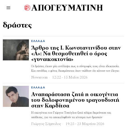
δράστες
ΕΛΛΆΔΑ
Άρθρο της Ι. Κωνσταντινίδου στην
«Α»: Να θεσμοθετηθεί ο όρος
«γυναικοκτονία»
Οι δράστες έχουν μία αντίληψη πως η σύντροφός τους είναι ιδιοκτησία.
Και συνήθως ο φόνος διαπράττεται όταν νιώθουν ότι χάνουν τον έλεγχο
Newsroom
12:22 - 15 Μαΐου 2026
ΕΛΛΆΔΑ
Αναπαράσταση ζητά η οικογένεια
του δολοφονημένου τραγουδιστή
στην Καρδίτσα
Η οικογένεια του Γιώργου Τσιτόγλου ζητά πλήρη διερεύνηση της
υπόθεσης, για να αποκαλυφθούν τα κίνητρα των δραστών
Γιώργος Σόμπολος
19:25 - 23 Μαρτίου 2026