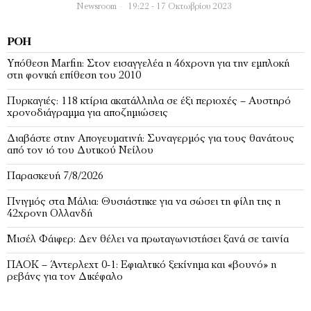
Newsroom
19:22 - 17 Οκτωβρίου 2023
ΡΟΉ
Υπόθεση Marfin: Στον εισαγγελέα η 46χρονη για την εμπλοκή
στη φονική επίθεση του 2010
Πυρκαγιές: 118 κτίρια ακατάλληλα σε έξι περιοχές – Αυστηρό
χρονοδιάγραμμα για αποζημιώσεις
Διαβάστε στην Απογευματινή: Συναγερμός για τους θανάτους
από τον ιό του Δυτικού Νείλου
Παρασκευή 7/8/2026
Πνιγμός στα Μάλια: Θυσιάστηκε για να σώσει τη φίλη της η
42χρονη Ολλανδή
Μισέλ Φάιφερ: Δεν θέλει να πρωταγωνιστήσει ξανά σε ταινία
ΠΑΟΚ – Άντερλεχτ 0-1: Εφιαλτικό ξεκίνημα και «βουνό» η
ρεβάνς για τον Δικέφαλο