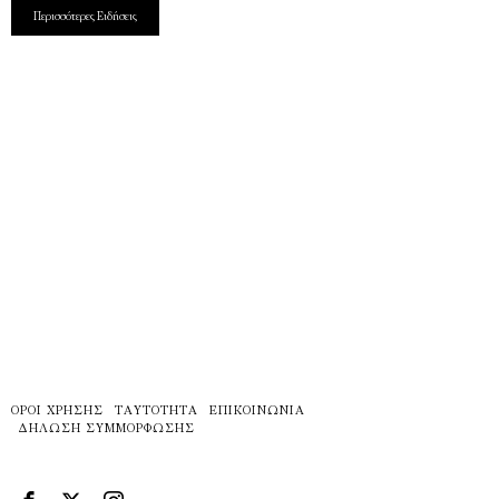
Περισσότερες Ειδήσεις
ΌΡΟΙ ΧΡΉΣΗΣ
ΤΑΥΤΌΤΗΤΑ
ΕΠΙΚΟΙΝΩΝΊΑ
ΔΉΛΩΣΗ ΣΥΜΜΌΡΦΩΣΗΣ