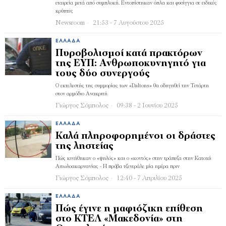
εταιρεία μετά από συμπλοκή. Εντοπίστηκαν όπλα και φυσίγγια σε ειδικές
κρύπτες
Newsroom
21:53 - 7 Αυγούστου 2025
ΕΛΛΆΔΑ
Πυροβολισμοί κατά πρακτόρων
της ΕΥΠ: Ανθρωποκυνηγητό για
τους δύο συνεργούς
Ο εκτελεστής της συμμορίας των «Daltons» θα οδηγηθεί την Τετάρτη
στον αρμόδιο Ανακριτή
Γιώργος Σόμπολος
09:38 - 2 Ιουνίου 2025
ΕΛΛΆΔΑ
Καλά πληροφορημένοι οι δράστες
της ληστείας
Πώς κινήθηκαν ο «ψηλός» και ο «κοντός» στην τράπεζα στην Κατοχή
Αιτωλοακαρνανίας - Η πρόβα τζενεράλε μία ημέρα πριν
Γιώργος Σόμπολος
12:40 - 7 Απριλίου 2025
ΕΛΛΆΔΑ
Πώς έγινε η μαφιόζικη επίθεση
στο ΚΤΕΛ «Μακεδονία» στη