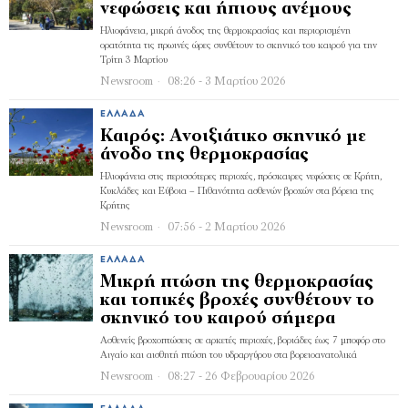
νεφώσεις και ήπιους ανέμους
Ηλιοφάνεια, μικρή άνοδος της θερμοκρασίας και περιορισμένη
ορατότητα τις πρωινές ώρες συνθέτουν το σκηνικό του καιρού για την
Τρίτη 3 Μαρτίου
Newsroom
08:26 - 3 Μαρτίου 2026
ΕΛΛΆΔΑ
Καιρός: Ανοιξιάτικο σκηνικό με
άνοδο της θερμοκρασίας
Ηλιοφάνεια στις περισσότερες περιοχές, πρόσκαιρες νεφώσεις σε Κρήτη,
Κυκλάδες και Εύβοια – Πιθανότητα ασθενών βροχών στα βόρεια της
Κρήτης
Newsroom
07:56 - 2 Μαρτίου 2026
ΕΛΛΆΔΑ
Μικρή πτώση της θερμοκρασίας
και τοπικές βροχές συνθέτουν το
σκηνικό του καιρού σήμερα
Ασθενείς βροχοπτώσεις σε αρκετές περιοχές, βοριάδες έως 7 μποφόρ στο
Αιγαίο και αισθητή πτώση του υδραργύρου στα βορειοανατολικά
Newsroom
08:27 - 26 Φεβρουαρίου 2026