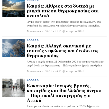
ΕΛΛΆΔΑ
Καιρός: Αίθριος στα δυτικά με
μικρή πτώση θερμοκρασίας στα
ανατολικά
Γενικά αίθριος καιρός στις περισσότερες περιοχές της χώρας, ενώ στα
ανατολικά δεν αποκλείεται να εκδηλωθούν μεμονωμένες καταιγίδες.
Newsroom
08:20 - 25 Φεβρουαρίου 2026
ΕΛΛΆΔΑ
Καιρός: Αλλαγή σκηνικού με
τοπικές νεφώσεις και άνοδο της
θερμοκρασίας
Αίθριος ο καιρός σήμερα 24 Φεβρουαρίου 2026 με τοπικές νεφώσεις και
μικρή άνοδο της θερμοκρασίας – Πιθανές ασθενείς βροχές στη Θράκη
Newsroom
08:38 - 24 Φεβρουαρίου 2026
ΕΛΛΆΔΑ
Κακοκαιρία: Ισχυρές βροχές,
καταιγίδες και θυελλώδεις άνεμοι
– Πορτοκαλί συναγερμός για
Αττική
Επικαιροποιημένο έκτακτο δελτίο καιρού για τις 20-23 Φεβρουαρίου