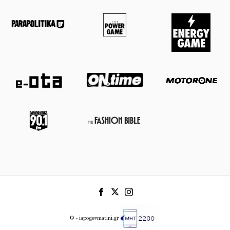
© - iapogevmatini.gr