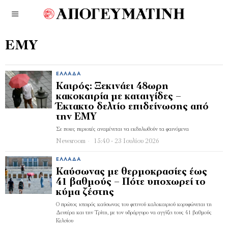
ΕΜΥ
ΕΛΛΆΔΑ
Καιρός: Ξεκινάει 48ωρη
κακοκαιρία με καταιγίδες –
Έκτακτο δελτίο επιδείνωσης από
την ΕΜΥ
Σε ποιες περιοχές αναμένεται να εκδηλωθούν τα φαινόμενα
Newsroom
15:40 - 23 Ιουλίου 2026
ΕΛΛΆΔΑ
Καύσωνας με θερμοκρασίες έως
41 βαθμούς – Πότε υποχωρεί το
κύμα ζέστης
Ο πρώτος ισχυρός καύσωνας του φετινού καλοκαιριού κορυφώνεται τη
Δευτέρα και την Τρίτη, με τον υδράργυρο να αγγίζει τους 41 βαθμούς
Κελσίου