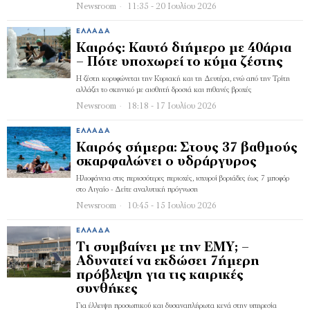
Newsroom
11:35 - 20 Ιουλίου 2026
ΕΛΛΆΔΑ
Καιρός: Καυτό διήμερο με 40άρια
– Πότε υποχωρεί το κύμα ζέστης
Η ζέστη κορυφώνεται την Κυριακή και τη Δευτέρα, ενώ από την Τρίτη
αλλάζει το σκηνικό με αισθητή δροσιά και πιθανές βροχές
Newsroom
18:18 - 17 Ιουλίου 2026
ΕΛΛΆΔΑ
Καιρός σήμερα: Στους 37 βαθμούς
σκαρφαλώνει ο υδράργυρος
Ηλιοφάνεια στις περισσότερες περιοχές, ισχυροί βοριάδες έως 7 μποφόρ
στο Αιγαίο - Δείτε αναλυτική πρόγνωση
Newsroom
10:45 - 15 Ιουλίου 2026
ΕΛΛΆΔΑ
Τι συμβαίνει με την ΕΜΥ; –
Αδυνατεί να εκδώσει 7ήμερη
πρόβλεψη για τις καιρικές
συνθήκες
Για έλλειψη προσωπικού και δυσαναπλήρωτα κενά στην υπηρεσία