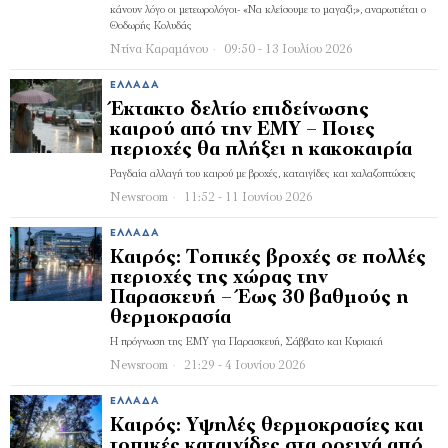
κάνουν λόγο οι μετεωρολόγοι- «Να κλείσουμε το μαγαζί;», αναρωτιέται ο
Θοδωρής Κολυδάς
Ντίνα Καραμάνου
09:50 - 13 Ιουλίου 2026
ΕΛΛΆΔΑ
Έκτακτο δελτίο επιδείνωσης
καιρού από την ΕΜΥ – Ποιες
περιοχές θα πλήξει η κακοκαιρία
Ραγδαία αλλαγή του καιρού με βροχές, καταιγίδες και χαλαζοπτώσεις
Newsroom
11:52 - 11 Ιουνίου 2026
ΕΛΛΆΔΑ
Καιρός: Τοπικές βροχές σε πολλές
περιοχές της χώρας την
Παρασκευή – Έως 30 βαθμούς η
θερμοκρασία
Η πρόγνωση της ΕΜΥ για Παρασκευή, Σάββατο και Κυριακή
Newsroom
21:29 - 4 Ιουνίου 2026
ΕΛΛΆΔΑ
Καιρός: Yψηλές θερμοκρασίες και
τοπικές καταιγίδες στα ορεινά από