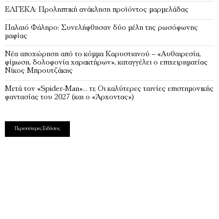
ΕΛΓΕΚΑ: Προληπτική ανάκληση προϊόντος μαρμελάδας
Παλαιό Φάληρο: Συνελήφθησαν δύο μέλη της ρωσόφωνης
μαφίας
Νέα αποχώρηση από το κόμμα Καρυστιανού – «Αυθαιρεσία,
φίμωση, δολοφονία χαρακτήρων», καταγγέλει ο επιχειρηματίας
Νίκος Μπρουτζάκης
Μετά τον «Spider-Man»… τι; Oι καλύτερες ταινίες επιστημονικής
φαντασίας του 2027 (και ο «Άρχοντας»)
Περισσότερες Ειδήσεις