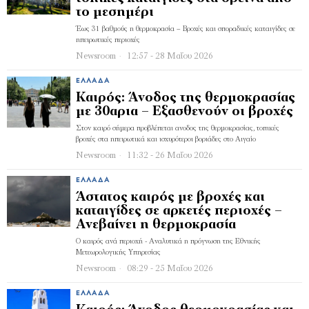
το μεσημέρι
Έως 31 βαθμούς η θερμοκρασία – Βροχές και σποραδικές καταιγίδες σε
ηπειρωτικές περιοχές
Newsroom
12:57 - 28 Μαΐου 2026
ΕΛΛΆΔΑ
Καιρός: Άνοδος της θερμοκρασίας
με 30αρια – Εξασθενούν οι βροχές
Στον καιρό σήμερα προβλέπεται ανοδος της θερμοκρασίας, τοπικές
βροχές στα ηπειρωτικά και ισχυρότεροι βοριάδες στο Αιγαίο
Newsroom
11:32 - 26 Μαΐου 2026
ΕΛΛΆΔΑ
Άστατος καιρός με βροχές και
καταιγίδες σε αρκετές περιοχές –
Aνεβαίνει η θερμοκρασία
Ο καιρός ανά περιοχή - Αναλυτικά η πρόγνωση της Εθνικής
Μετεωρολογικής Υπηρεσίας
Newsroom
08:29 - 25 Μαΐου 2026
ΕΛΛΆΔΑ