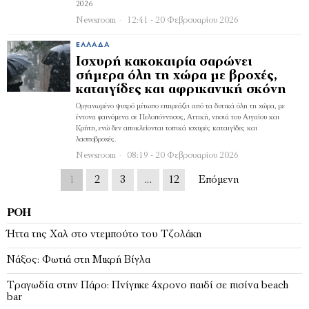
2026
Newsroom
12:41 - 20 Φεβρουαρίου 2026
ΕΛΛΆΔΑ
Ισχυρή κακοκαιρία σαρώνει
σήμερα όλη τη χώρα με βροχές,
καταιγίδες και αφρικανική σκόνη
Οργανωμένο ψυχρό μέτωπο επηρεάζει από τα δυτικά όλη τη χώρα, με
έντονα φαινόμενα σε Πελοπόννησος, Αττική, νησιά του Αιγαίου και
Κρήτη, ενώ δεν αποκλείονται τοπικά ισχυρές καταιγίδες και
λασποβροχές.
Newsroom
08:19 - 20 Φεβρουαρίου 2026
1
2
3
…
12
Επόμενη
ΡΟΉ
Ήττα της Χαλ στο ντεμπούτο του Τζολάκη
Νάξος: Φωτιά στη Μικρή Βίγλα
Tραγωδία στην Πάρο: Πνίγηκε 4χρονο παιδί σε πισίνα beach
bar