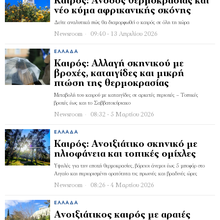
Καιρός: Άνοδος θερμοκρασίας και
νέο κύμα αφρικανικής σκόνης
Δείτε αναλυτικά πώς θα διαμορφωθεί ο καιρός σε όλη τη χώρα
Newsroom
09:40 - 13 Απριλίου 2026
ΕΛΛΆΔΑ
Καιρός: Αλλαγή σκηνικού με
βροχές, καταιγίδες και μικρή
πτώση της θερμοκρασίας
Μεταβολή του καιρού με καταιγίδες σε αρκετές περιοχές – Τοπικές
βροχές έως και το Σαββατοκύριακο
Newsroom
08:32 - 5 Μαρτίου 2026
ΕΛΛΆΔΑ
Καιρός: Ανοιξιάτικο σκηνικό με
ηλιοφάνεια και τοπικές ομίχλες
Υψηλές για την εποχή θερμοκρασίες, βόρειοι άνεμοι έως 5 μποφόρ στο
Αιγαίο και περιορισμένη ορατότητα τις πρωινές και βραδινές ώρες
Newsroom
08:26 - 4 Μαρτίου 2026
ΕΛΛΆΔΑ
Ανοιξιάτικος καιρός με αραιές