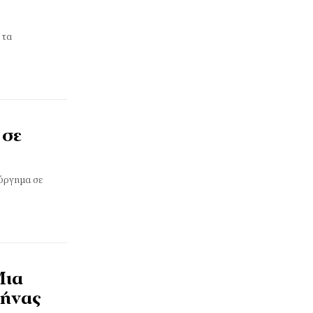
 τα
 σε
ούργημα σε
Μια
θήνας