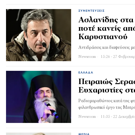
ΣΥΝΕΝΤΕΎΞΕΙΣ
Ασλανίδης στα 
ποτέ κανείς απ
Καρυστιανού
Αντιδράσεις και διαψεύσεις 
Newsroom
15:26 - 27 Φεβρουαρ
ΕΛΛΆΔΑ
Πειραιώς Σεραφ
Ευχαριστίες στ
Ραδιομαραθώνιος κατά της φτ
φιλανθρωπικό έργο της Μητρ
Newsroom
11:35 - 22 Δεκεμβρί
MEDIA