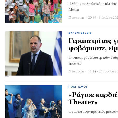
Πλήθος πολιτών κάθε ηλικίας
Media
Newsroom
20:39 - 3 Ιουλίου 20
ΣΥΝΕΝΤΕΎΞΕΙΣ
Γεραπετρίτης γ
φοβόμαστε, είμ
Ο υπουργός Εξωτερικών Γιώργο
έρευνες
Newsroom
11:14 - 26 Ιουνίου 2
ΠΟΛΙΤΙΣΜΌΣ
«Ράγισε καρδι
Theater»
Oι αριστουργηματικές μπαλά