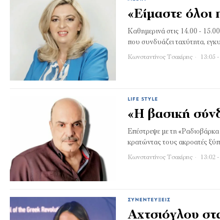
«Είμαστε όλοι
Καθημερινά στις 14.00 - 15.0
που συνδυάζει ταχύτητα, εγκ
Κωνσταντίνος Τσακίρης
13:05 -
LIFE STYLE
«Η βασική σύνδ
Επέστρεψε με τη «Ραδιοβάρκα
κρατώντας τους ακροατές ξύπ
Κωνσταντίνος Τσακίρης
13:02 -
ΣΥΝΕΝΤΕΎΞΕΙΣ
Αχτσιόγλου στα