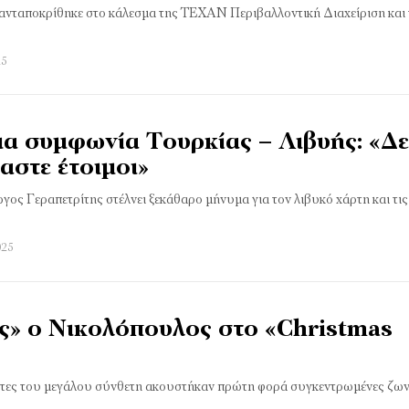
 ανταποκρίθηκε στο κάλεσμα της TEXAN Περιβαλλοντική Διαχείριση και
25
ια συμφωνία Τουρκίας – Λιβυής: «Δ
αστε έτοιμοι»
ς Γεραπετρίτης στέλνει ξεκάθαρο μήνυμα για τον λιβυκό χάρτη και τις
025
ές» ο Νικολόπουλος στο «Christmas
ντες του μεγάλου σύνθετη ακουστήκαν πρώτη φορά συγκεντρωμένες ζω