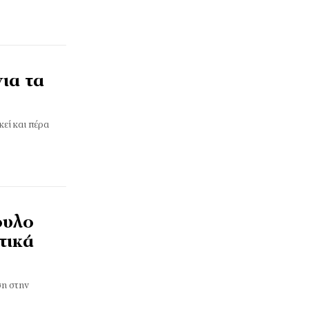
ια τα
κεί και πέρα
ουλο
τικά
ση στην