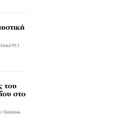
μυστική
λιτικά 90,1
ς του
ΐου στο
ο Christmas