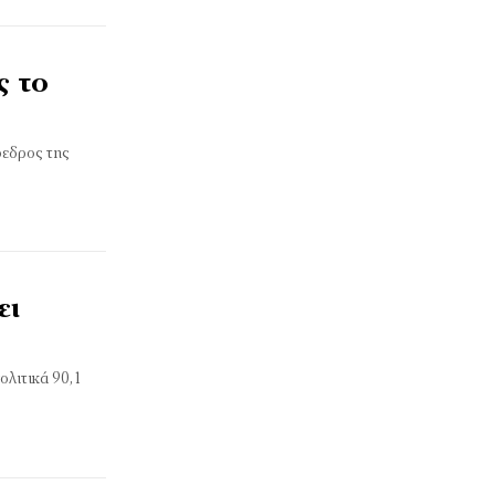
ς το
όεδρος της
ει
λιτικά 90,1