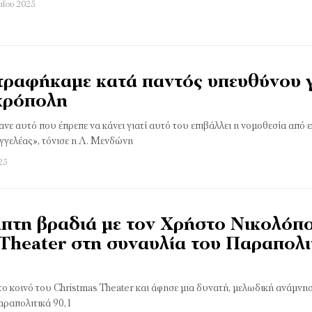
αΐου 2025
τραφήκαμε κατά παντός υπευθύνου γ
κρόπολη
ε αυτό που έπρεπε να κάνει γιατί αυτό του επιβάλλει η νομοθεσία από ε
αγγελέας», τόνισε η Λ. Μενδώνη
25
πτη βραδιά με τον Χρήστο Νικολόπ
 Theater στη συναυλία του Παραπολι
ο κοινό του Christmas Theater και άφησε μια δυνατή, μελωδική ανάμνη
ραπολιτικά 90,1