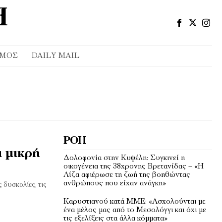
ΣΜΌΣ
DAILY MAIL
ΡΟΉ
α μικρή
Δολοφονία στην Κυψέλη: Συγκινεί η
οικογένεια της 38χρονης Βρετανίδας – «Η
Λίζα αφιέρωσε τη ζωή της βοηθώντας
ανθρώπους που είχαν ανάγκη»
 δυσκολίες, τις
Καρυστιανού κατά ΜΜΕ: «Ασχολούνται με
ένα μέλος μας από το Μεσολόγγι και όχι με
τις εξελίξεις στα άλλα κόμματα»