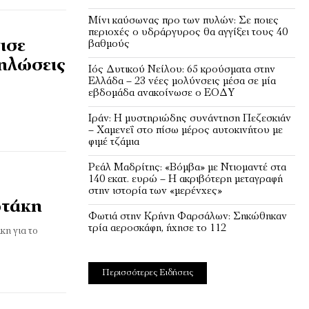
Μίνι καύσωνας προ των πυλών: Σε ποιες
περιοχές ο υδράργυρος θα αγγίξει τους 40
ισε
βαθμούς
δηλώσεις
Ιός Δυτικού Νείλου: 65 κρούσματα στην
Ελλάδα – 23 νέες μολύνσεις μέσα σε μία
εβδομάδα ανακοίνωσε ο ΕΟΔΥ
Ιράν: Η μυστηριώδης συνάντηση Πεζεσκιάν
– Χαμενεΐ στο πίσω μέρος αυτοκινήτου με
φιμέ τζάμια
Ρεάλ Μαδρίτης: «Βόμβα» με Ντιομαντέ στα
140 εκατ. ευρώ – Η ακριβότερη μεταγραφή
στην ιστορία των «μερένχες»
ρτάκη
Φωτιά στην Κρήνη Φαρσάλων: Σηκώθηκαν
τρία αεροσκάφη, ήχησε το 112
κη για το
Περισσότερες Ειδήσεις