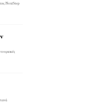
 της NextStep
εν
 τουρκικές
ντανά