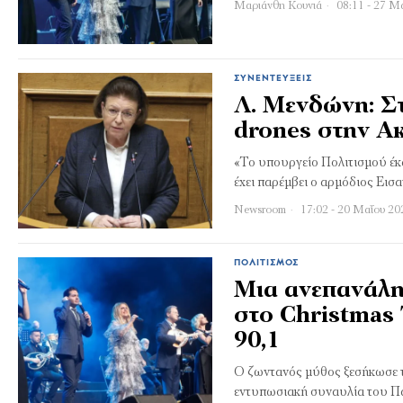
Μαριάνθη Κουνιά
08:11 - 27 Μ
ΣΥΝΕΝΤΕΎΞΕΙΣ
Λ. Μενδώνη: Σ
drones στην Α
«Το υπουργείο Πολιτισμού έκαν
έχει παρέμβει ο αρμόδιος Εισ
Newsroom
17:02 - 20 Μαΐου 20
ΠΟΛΙΤΙΣΜΌΣ
Μια ανεπανάλη
στο Christmas
90,1
Ο ζωντανός μύθος ξεσήκωσε τ
εντυπωσιακή συναυλία του Πα