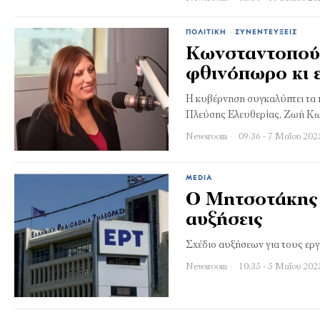
ΠΟΛΙΤΙΚΉ
·
ΣΥΝΕΝΤΕΎΞΕΙΣ
Κωνσταντοπούλ
φθινόπωρο κι ε
Η κυβέρνηση συγκαλύπτει τα πά
Πλεύσης Ελευθερίας, Ζωή Κω
Newsroom
09:36 - 7 Μαΐου 202
MEDIA
Ο Μητσοτάκης 
αυξήσεις
Σχέδιο αυξήσεων για τους ερ
Newsroom
10:35 - 5 Μαΐου 202