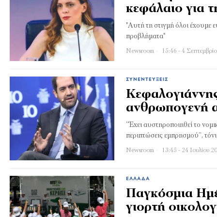
κεφάλαιο για τ
"Αυτή τη στιγμή όλοι έχουμε 
προβλήματα"
Newsroom
15:46 - 4 Σεπτεμβρί
ΣΥΝΕΝΤΕΎΞΕΙΣ
Κεφαλογιάννης
ανθρωπογενή α
’’Έχει αυστηροποιηθεί το νομ
περιπτώσεις εμπρησμού’’, τόν
Newsroom
13:45 - 24 Ιουλίου 2
ΕΛΛΆΔΑ
Παγκόσμια Ημέ
γιορτή οικολογ