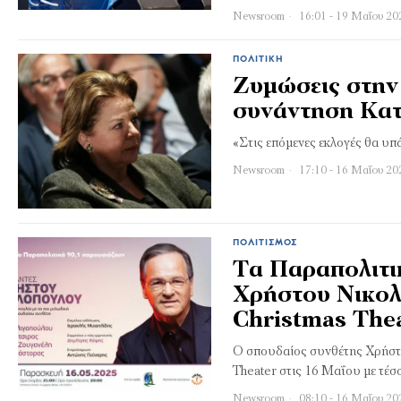
Newsroom
16:01 - 19 Μαΐου 20
ΠΟΛΙΤΙΚΉ
Ζυμώσεις στην 
συνάντηση Κατ
«Στις επόμενες εκλογές θα υπ
Newsroom
17:10 - 16 Μαΐου 20
ΠΟΛΙΤΙΣΜΌΣ
Τα Παραπολιτικ
Χρήστου Νικολ
Christmas The
Ο σπουδαίος συνθέτης Χρήστο
Theater στις 16 Μαΐου με τέ
Newsroom
08:10 - 16 Μαΐου 20