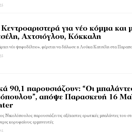
25
Κεντροαριστερά για νέο κόμμα και 
σέλη, Αχτσιόγλου, Κόκκαλη
άρχει νέο ψηφοδέλτιο», φέρεται να δήλωσε η Λούκα Κατσέλη στα Παραπο
25
ά 90,1 παρουσιάζουν: “Οι μπαλάντε
όπουλου”, απόψε Παρασκευή 16 Μα
ater
ς Νικολόπουλος παρουσιάζει τις αξέχαστες ερωτικές μπαλάντες του στ
σσερις κορυφαίους ερμηνευτές
25