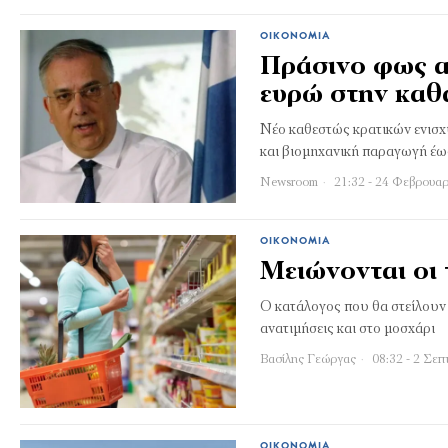
ΟΙΚΟΝΟΜΊΑ
Πράσινο φως απ
ευρώ στην καθ
Νέο καθεστώς κρατικών ενισχύ
και βιομηχανική παραγωγή έω
Newsroom
21:32 - 24 Φεβρουαρ
ΟΙΚΟΝΟΜΊΑ
Μειώνονται οι 
O κατάλογος που θα στείλουν
ανατιμήσεις και στο μοσχάρι
Βασίλης Γεώργας
08:32 - 2 Σεπ
ΟΙΚΟΝΟΜΊΑ