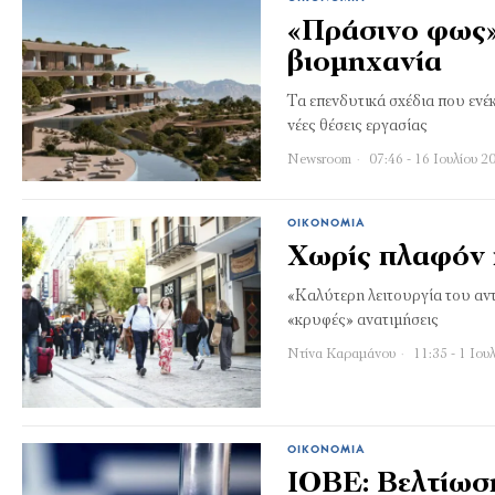
«Πράσινο φως» 
βιομηχανία
Τα επενδυτικά σχέδια που εν
νέες θέσεις εργασίας
Newsroom
07:46 - 16 Ιουλίου 2
ΟΙΚΟΝΟΜΊΑ
Χωρίς πλαφόν 
«Καλύτερη λειτουργία του αν
«κρυφές» ανατιμήσεις
Ντίνα Καραμάνου
11:35 - 1 Ιου
ΟΙΚΟΝΟΜΊΑ
ΙΟΒΕ: Βελτίωση