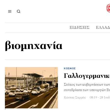
ΕΙΔΉΣΕΙΣ
ΕΛΛΆ
βιομηχανία
ΚΌΣΜΟΣ
Γαλλογερμανικ
Στόχος των κυβερνήσεων των 
συνεδρίαση των υπουργών Βιο
Κώστας Σαρρής
08:19 - 28 Ιου