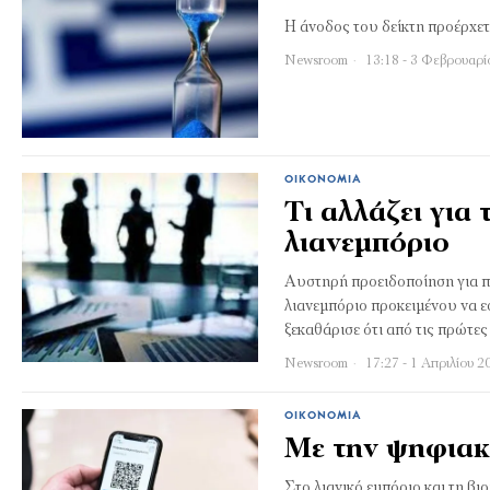
H άνοδος του δείκτη προέρχετ
Newsroom
13:18 - 3 Φεβρουαρί
ΟΙΚΟΝΟΜΊΑ
Τι αλλάζει για
λιανεμπόριο
Αυστηρή προειδοποίηση για πρ
λιανεμπόριο προκειμένου να 
ξεκαθάρισε ότι από τις πρώτες
Newsroom
17:27 - 1 Απριλίου 2
ΟΙΚΟΝΟΜΊΑ
Με την ψηφιακ
Στο λιανικό εμπόριο και τη βι