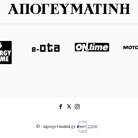
© - iapogevmatini.gr