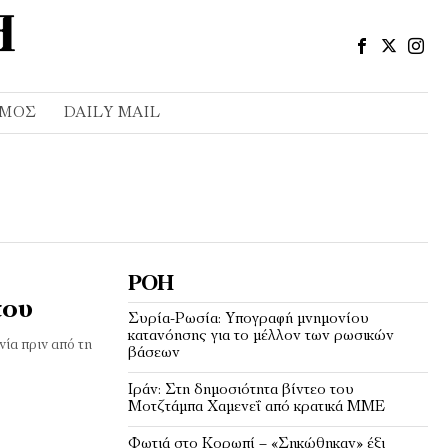
ΣΜΌΣ
DAILY MAIL
ΡΟΉ
του
Συρία-Ρωσία: Υπογραφή μνημονίου
κατανόησης για το μέλλον των ρωσικών
ία πριν από τη
βάσεων
Ιράν: Στη δημοσιότητα βίντεο του
Μοτζτάμπα Χαμενεΐ από κρατικά ΜΜΕ
Φωτιά στο Κορωπί – «Σηκώθηκαν» έξι