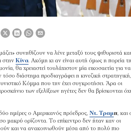
άζει» συνηθίζουν να λένε μεταξύ τους ψιθυριστά κα
ι στην
Κίνα
. Ακόμη κι αν είναι αυτή όμως η πορεία τ
ία, θα χρειαστεί τουλάχιστον μία εικοσαετία για να
ν τόσο διάστημα προδιαγράφει η κινεζική στρατηγική,
υνιστικό Κόμμα που την έχει συγκροτήσει. Άρα οι
 προσκήνιο των εξελίξεων ηγέτες δεν θα βρίσκονται όχ
 δύο ημέρες ο Αμερικανός πρόεδρος,
Ντ. Τραμ
π
, και 
όσο μακρύ ορίζοντα. Το επίκεντρο δεν ήταν καν οι
θούν και να ανακοινωθούν μέσα από το πολύ πιο