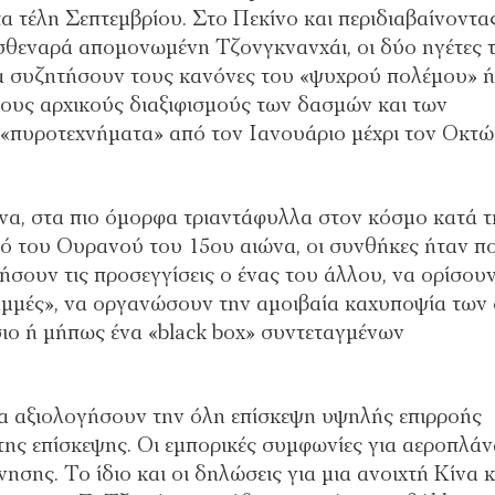
α τέλη Σεπτεμβρίου. Στο Πεκίνο και περιδιαβαίνοντα
η σθεναρά απομονωμένη Τζονγκνανχάι, οι δύο ηγέτες 
α συζητήσουν τους κανόνες του «ψυχρού πολέμου» ή
τους αρχικούς διαξιφισμούς των δασμών και των
 «πυροτεχνήματα» από τον Ιανουάριο μέχρι τον Οκτώ
να, στα πιο όμορφα τριαντάφυλλα στον κόσμο κατά τ
ό του Ουρανού του 15ου αιώνα, οι συνθήκες ήταν π
ήσουν τις προσεγγίσεις ο ένας του άλλου, να ορίσου
ραμμές», να οργανώσουν την αμοιβαία καχυποψία των
ο ή μήπως ένα «black box» συντεταγμένων
να αξιολογήσουν την όλη επίσκεψη υψηλής επιρροής
ης επίσκεψης. Οι εμπορικές συμφωνίες για αεροπλάν
ησης. Το ίδιο και οι δηλώσεις για μια ανοιχτή Κίνα κ