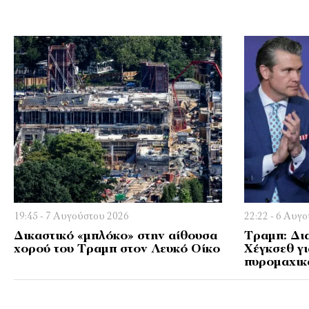
19:45 - 7 Αυγούστου 2026
22:22 - 6 Αυγ
Δικαστικό «μπλόκο» στην αίθουσα
Τραμπ: Δια
χορού του Τραμπ στον Λευκό Οίκο
Χέγκσεθ γι
πυρομαχι