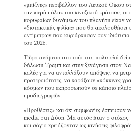
«μπίζνες» περιβάλλον του Λευκού Οίκου στ
την «ιερή πόλη» του κινεζικού κράτους, τ
κορυφαίων δυνάμεων του πλανήτη είχαν ν
«διστακτικής φιλίας» που θα ακολουθήσει 
αντίμετρων που κυριάρχησαν σαν ιδιότυπα
του 2025.
Τώρα ανάμεσα στο τσάι, στα πολυτελή δείπ
δήλωση Τραμπ και στην ξενάγηση στον Να
καλές για να ανταλλάξουν απόψεις, να μετρ
προτεραιότητες, να χαράξουν «κόκκινες γ
κόσμων που εκπροσωπούν σε κάποιο πλαίσι
προδιαγραφών.
«Προθέσεις» και όχι συμφωνίες έσπευσαν 
media στη Δύση. Μα αυτός ήταν ο στόχος τ
και σόγια χρειάζονταν ως κινήσεις φιλοφρόν