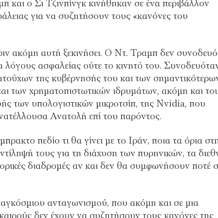
μπ και ο Σι Τζινπίνγκ κινήθηκαν σε ένα περιβάλλον
άλειας για να συζητήσουν τους «κανόνες του
ιν ακόμη αυτή ξεκινήσει. Ο Ντ. Τραμπ δεν συνοδευ
ια λόγους ασφαλείας ούτε το κινητό του. Συνοδευότα
ατούχων της κυβέρνησής του και των σημαντικότερω
 και των χρηματοπιστωτικών ιδρυμάτων, ακόμη και το
υής των υπολογιστικών μικροτσίπ, της Nvidia, που
ανατέλλουσα Ανατολή επί του παρόντος.
ρακτο πεδίο τι θα γίνει με το Ιράν, ποια τα όρια στ
αντίληψή τους για τη διάχυση των πυρηνικών, τα διεθ
πορικές διαδρομές αν και δεν θα συμφωνήσουν ποτέ σ
 παγκόσμιου ανταγωνισμού, που ακόμη και σε μια
καιρούς δεν έχουν να συζητήσουν τους κανόνες της