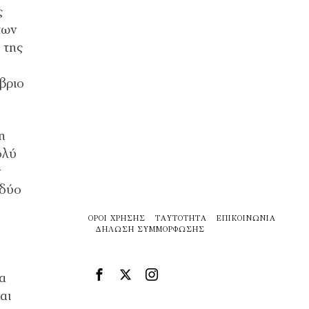
ς
των
 της
βριο
η
ολύ
ν
 δύο
ΌΡΟΙ ΧΡΉΣΗΣ
ΤΑΥΤΌΤΗΤΑ
ΕΠΙΚΟΙΝΩΝΊΑ
ΔΉΛΩΣΗ ΣΥΜΜΌΡΦΩΣΗΣ
α
αι