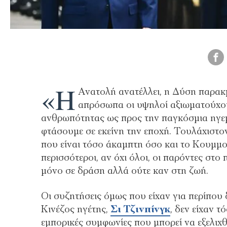
«Η
Ανατολή ανατέλλει, η Δύση παρακμ
απρόσωπα οι υψηλοί αξιωματούχο
ανθρωπότητας ως προς την παγκόσμια ηγεμον
φτάσουμε σε εκείνη την εποχή. Τουλάχιστο
που είναι τόσο άκαμπτη όσο και το Κουμμο
περισσότεροι, αν όχι όλοι, οι παρόντες στο
μόνο σε δράση αλλά ούτε καν στη ζωή.
Οι συζητήσεις όμως που είχαν για περίπου
Κινέζος ηγέτης,
Σι Τζινπίνγκ
, δεν είχαν τ
εμπορικές συμφωνίες που μπορεί να εξελιχ