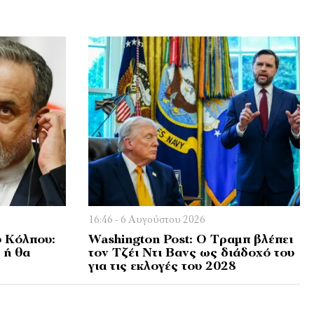
16:46 - 6 Αυγούστου 2026
υ Κόλπου:
Washington Post: Ο Τραμπ βλέπει
 ή θα
τον Τζέι Ντι Βανς ως διάδοχό του
για τις εκλογές του 2028