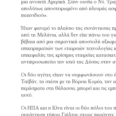
μια ανοιχτή Αμερική. Στην ουσία ο Ντ. Τρα
απολύτως αποστειρωμένο από πλευράς ασφ
παιχνιδιού».
Ήταν φανερό το πλαίσιο της συνάντησης πρ
από τη Μελάνια, αλλά δεν είχε πάνω του γ
βέβαια από μια σημαντική αποστολή αξιωμ
επιχειρηματιών των εταιρειών τεχνολογίας
επικεφαλής της κρίσιμης εταιρείας κατασκε
αντιπροσωπεύει την ισχύ της Δύσης στην 
Οι δύο ηγέτες είχαν να συμφωνήσουν στο έμπ
Ταϊβάν, τη σχέση με τη Βόρεια Κορέα, την 
περάσματα στη θάλασσα, μπορεί και τις εμ
αυτό.
Οι ΗΠΑ και η Κίνα είναι οι δύο πόλοι του
συνάντηση τύπου Γιάλτας στους παρόντες 