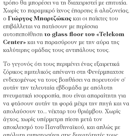
τρόπο θα μπορέσει να τη διαχειριστεί με επιτυχία.
Χωρίς το παραμικρό ίχνος έπαρσης ή αλαζονείας,
ο
Γιώργος Μπαρτζώκας
και οι παίκτες του
επιβάλλεται να πατήσουν με περίσσια
αυτοπεποίθηση
το glass floor του «Telekom
Center»
και να παρασύρουν με την αύρα της
καλύτερης ομάδας τους αντιπάλους τους.
Το γεγονός ότι τους περιμένει ένας εξαιρετικά
ζόρικος ημιτελικός απέναντι στη Φενέρμπαχτσε
ενδεχομένως να τους βοηθήσει να πορευτούν σ’
αυτήν την τελευταία εβδομάδα με απόλυτη
πνευματική ισορροπία, που είναι απαραίτητη για
να φτάσουν αυτήν τη φορά μέχρι την πηγή και να
απολαύσουν το… νέκταρ του θριάμβου. Χωρίς
άγχος, χωρίς υπέρμετρη πίεση μετά τον
αποκλεισμό του Παναθηναϊκού, και απλώς με
απόλυτη εμπιστοσύνη στις δυνατότητές τους.