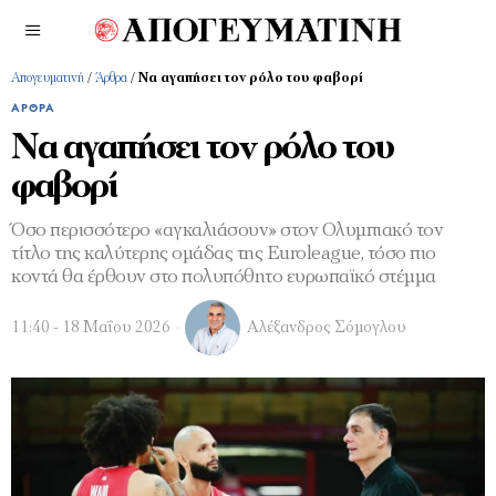
Απογευματινή
/
Άρθρα
/
Να αγαπήσει τον ρόλο του φαβορί
ΆΡΘΡΑ
Να αγαπήσει τον ρόλο του
φαβορί
Όσο περισσότερο «αγκαλιάσουν» στον Ολυμπιακό τον
τίτλο της καλύτερης ομάδας της Euroleague, τόσο πιο
κοντά θα έρθουν στο πολυπόθητο ευρωπαϊκό στέμμα
11:40 - 18 Μαΐου 2026
Αλέξανδρος Σόμογλου