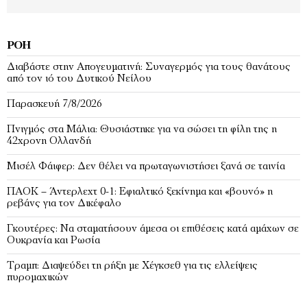
ΡΟΉ
Διαβάστε στην Απογευματινή: Συναγερμός για τους θανάτους
από τον ιό του Δυτικού Νείλου
Παρασκευή 7/8/2026
Πνιγμός στα Μάλια: Θυσιάστηκε για να σώσει τη φίλη της η
42χρονη Ολλανδή
Μισέλ Φάιφερ: Δεν θέλει να πρωταγωνιστήσει ξανά σε ταινία
ΠΑΟΚ – Άντερλεχτ 0-1: Εφιαλτικό ξεκίνημα και «βουνό» η
ρεβάνς για τον Δικέφαλο
Γκουτέρες: Να σταματήσουν άμεσα οι επιθέσεις κατά αμάχων σε
Ουκρανία και Ρωσία
Τραμπ: Διαψεύδει τη ρήξη με Χέγκσεθ για τις ελλείψεις
πυρομαχικών