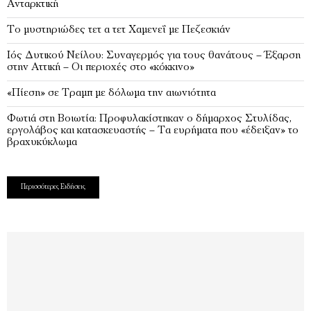
Ανταρκτική
Το μυστηριώδες τετ α τετ Χαμενεΐ με Πεζεσκιάν
Ιός Δυτικού Νείλου: Συναγερμός για τους θανάτους – Έξαρση
στην Αττική – Οι περιοχές στο «κόκκινο»
«Πίεση» σε Τραμπ με δόλωμα την αιωνιότητα
Φωτιά στη Βοιωτία: Προφυλακίστηκαν ο δήμαρχος Στυλίδας,
εργολάβος και κατασκευαστής – Τα ευρήματα που «έδειξαν» το
βραχυκύκλωμα
Περισσότερες Ειδήσεις